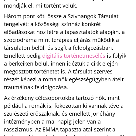
mondják el, mi történt velük.
Három pont köti össze a Szívhangok Társulat
tengelyét: a közösségi színház konkrét
előadásokat hoz létre a tapasztalatok alapján, a
szociodráma mint terápiás eljárás működik a
társulaton belül, és segít a feldolgozásban.
Emellett pedig
digitális történetmesélés
is folyik
a berkeiken belül, innen idéztük a cikk elején
megosztott történetet is. A társulat szerves
részét képezi a roma nők egészségügyben átélt
traumáinak feldolgozása.
Az érzékeny célcsoportokba tartozó nők, mint
például a romák is, fokozottan ki vannak téve a
szülészeti erőszaknak, és emellett jónéhány
intézményben a mai napig jelen van a
rasszizmus. Az EMMA tapasztalatai szerint a