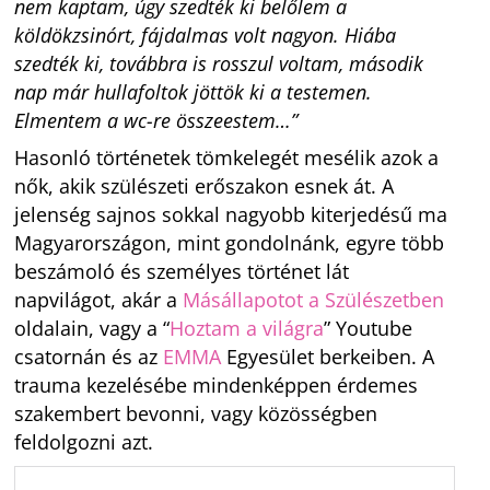
nem kaptam, úgy szedték ki belőlem a
köldökzsinórt, fájdalmas volt nagyon. Hiába
szedték ki, továbbra is rosszul voltam, második
nap már hullafoltok jöttök ki a testemen.
Elmentem a wc-re összeestem…”
Hasonló történetek tömkelegét mesélik azok a
nők, akik szülészeti erőszakon esnek át. A
jelenség sajnos sokkal nagyobb kiterjedésű ma
Magyarországon, mint gondolnánk, egyre több
beszámoló és személyes történet lát
napvilágot, akár a
Másállapotot a Szülészetben
oldalain, vagy a “
Hoztam a világra
” Youtube
csatornán és az
EMMA
Egyesület berkeiben. A
trauma kezelésébe mindenképpen érdemes
szakembert bevonni, vagy közösségben
feldolgozni azt.