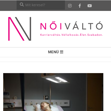
NŐI
MENÜ
VÁLTÓ