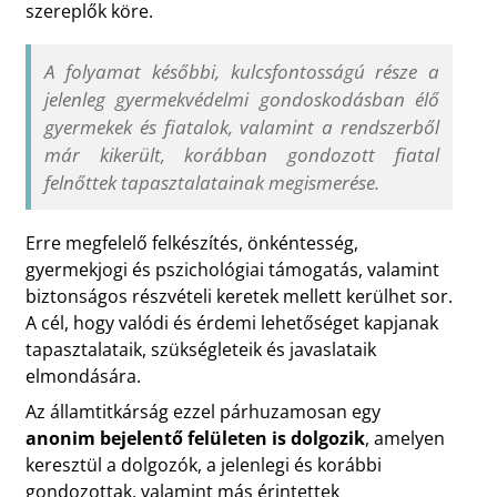
szereplők köre.
A folyamat későbbi, kulcsfontosságú része a
jelenleg gyermekvédelmi gondoskodásban élő
gyermekek és fiatalok, valamint a rendszerből
már kikerült, korábban gondozott fiatal
felnőttek tapasztalatainak megismerése.
Erre megfelelő felkészítés, önkéntesség,
gyermekjogi és pszichológiai támogatás, valamint
biztonságos részvételi keretek mellett kerülhet sor.
A cél, hogy valódi és érdemi lehetőséget kapjanak
tapasztalataik, szükségleteik és javaslataik
elmondására.
Az államtitkárság ezzel párhuzamosan egy
anonim bejelentő felületen is dolgozik
, amelyen
keresztül a dolgozók, a jelenlegi és korábbi
gondozottak, valamint más érintettek