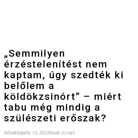
„Semmilyen
érzéstelenítést nem
kaptam, úgy szedték ki
belőlem a
köldökzsinórt” – miért
tabu még mindig a
szülészeti erőszak?
Nőiváltó
április 13, 2023
Rovat:
Ez van!