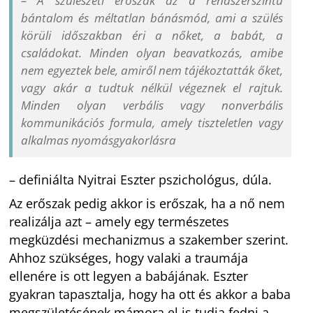
– A szülészeti erőszak az a rendszerszintű
bántalom és méltatlan bánásmód, ami a szülés
körüli időszakban éri a nőket, a babát, a
családokat. Minden olyan beavatkozás, amibe
nem egyeztek bele, amiről nem tájékoztatták őket,
vagy akár a tudtuk nélkül végeznek el rajtuk.
Minden olyan verbális vagy nonverbális
kommunikációs formula, amely tiszteletlen vagy
alkalmas nyomásgyakorlásra
– definiálta Nyitrai Eszter pszichológus, dúla.
Az erőszak pedig akkor is erőszak, ha a nő nem
realizálja azt – amely egy természetes
megküzdési mechanizmus a szakember szerint.
Ahhoz szükséges, hogy valaki a traumája
ellenére is ott legyen a babájának. Eszter
gyakran tapasztalja, hogy ha ott és akkor a baba
megszületésének mámora el is tudja fedni a