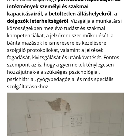
intézmények személyi és szakmai
kapacitásairól, a betöltetlen álláshelyekről, a
dolgozók leterheltségéről
. Vizsgálja a munkatársi
közösségekben meglévő tudást és szakmai
kompetenciákat, a jelzőrendszer működését, a
bántalmazások felismerésére és kezelésére
szolgáló protokollokat, valamint a jelzések
fogadását, kivizsgálását és utánkövetését. Fontos
szempont az is, hogy a gyermekek ténylegesen
hozzájutnak-e a szükséges pszichológiai,
pszichiátriai, gyógypedagógiai és más speciális
szolgáltatásokhoz.