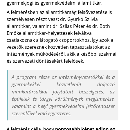
gyermekjogi és gyermekvédelmi államtitkár.
A felmérésben az államtitkárság felsővezetése is
személyesen részt vesz: dr. Gyurkó Szilvia
államtitkár, valamint dr. Szilas Péter és dr. Both
Emőke államtitkár-helyettesek felváltva
csatlakoznak a látogató csoportokhoz. Így azok a
vezetők szereznek közvetlen tapasztalatokat az
intézmények működéséről, akik a későbbi szakmai
és szervezeti döntésekért felelősek.
A program része az intézményvezetőkkel és a
gyermekekkel közvetlenül dolgozó
munkatársakkal folytatott beszélgetés, az
épületek és tárgyi körülmények megismerése,
valamint a helyi gyermekvédelmi jelzőrendszer
szereplőivel való egyeztetés.
A felmérés célja, hogy
pontosabb képet adjon az