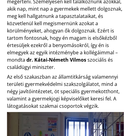
megérteni. Személyesen kell találkoznunk azokkal,
akik nap, mint nap a gyermekek mellett dolgoznak,
meg kell hallgatnunk a tapasztalataikat, és
közvetlenül kell megismernünk azokat a
körülményeket, ahogyan ők dolgoznak. Ezért is
tartom fontosnak, hogy én magam is elsőkézből
értesüljek ezekről a benyomásokról, így én is
elmegyek az egyik intézménybe a kollégáimmal –
mondta
dr. Kátai-Németh Vilmos
szociális és
családügyi miniszter.
Az első szakaszban az államtitkárság valamennyi
területi gyermekvédelmi szakszolgálatot, mind a
négy javítóintézetet, öt speciális gyermekotthont,
valamint a gyermekjogi képviselőket keresi fel. A
látogatásokat szakmai csoportok végzik.