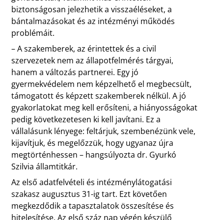
biztonságosan jelezhetik a visszaéléseket, a
bántalmazásokat és az intézményi működés
problémáit.
– A szakemberek, az érintettek és a civil
szervezetek nem az állapotfelmérés tárgyai,
hanem a változás partnerei. Egy jó
gyermekvédelem nem képzelhető el megbecsült,
támogatott és képzett szakemberek nélkül. A jó
gyakorlatokat meg kell erősíteni, a hiányosságokat
pedig következetesen ki kell javítani. Ez a
vállalásunk lényege: feltárjuk, szembenézünk vele,
kijavítjuk, és megelőzzük, hogy ugyanaz újra
megtörténhessen – hangsúlyozta dr. Gyurkó
Szilvia államtitkár.
Az első adatfelvételi és intézménylátogatási
szakasz augusztus 31-ig tart. Ezt követően
megkezdődik a tapasztalatok összesítése és
hitelesítése. Az első száz nap végén készülő