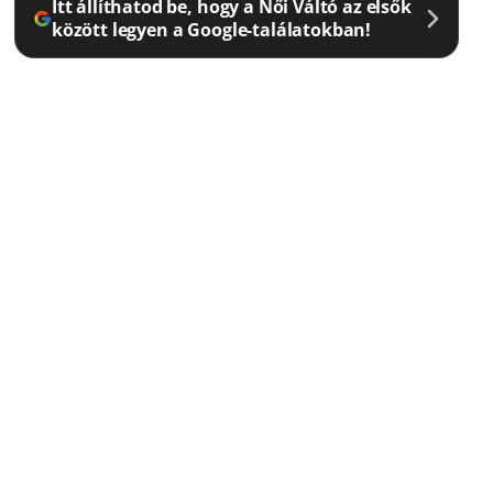
Itt állíthatod be, hogy a Női Váltó az elsők
között legyen a Google-találatokban!