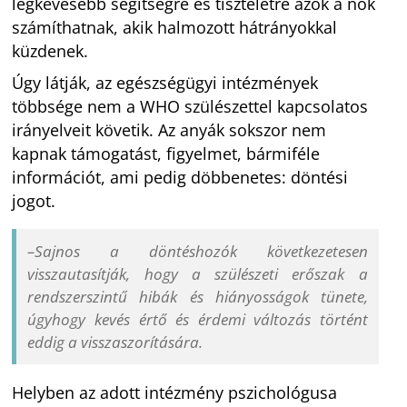
legkevesebb segítségre és tiszteletre azok a nők
számíthatnak, akik halmozott hátrányokkal
küzdenek.
Úgy látják, az egészségügyi intézmények
többsége nem a WHO szülészettel kapcsolatos
irányelveit követik. Az anyák sokszor nem
kapnak támogatást, figyelmet, bármiféle
információt, ami pedig döbbenetes: döntési
jogot.
–Sajnos a döntéshozók következetesen
visszautasítják, hogy a szülészeti erőszak a
rendszerszintű hibák és hiányosságok tünete,
úgyhogy kevés értő és érdemi változás történt
eddig a visszaszorítására.
Helyben az adott intézmény pszichológusa