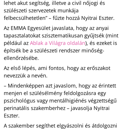
lehet akut segítség, illetve a civil nőjogi és
szülészeti szervezetek munkája
felbecsülhetetlen” – fűzte hozzá Nyitrai Eszter.
Az EMMA Egyesület javaslata, hogy az anyai
tapasztalatokat szisztematikusan gyűjtsék (mint
például az
Ablak a Világra oldalán
), és ezeket is
építsék be a szülészeti rendszer minőség-
ellenőrzésébe.
Az első lépés, ami fontos, hogy az erőszakot
nevezzük a nevén.
– Mindenképpen azt javaslom, hogy az érintett
menjen el szülésélmény feldolgozásra egy
pszichológus vagy mentálhigiénés végzettségű
perinatális szakemberhez – javasolja Nyitrai
Eszter.
A szakember segíthet elgyászolni és átdolgozni