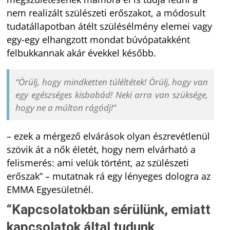
nem realizált szülészeti erőszakot, a módosult
tudatállapotban átélt szülésélmény elemei vagy
egy-egy elhangzott mondat búvópatakként
felbukkannak akár évekkel később.
“Örülj, hogy mindketten túléltétek! Örülj, hogy van
egy egészséges kisbabád! Neki arra van szüksége,
hogy ne a múlton rágódj!”
– ezek a mérgező elvárások olyan észrevétlenül
szövik át a nők életét, hogy nem elvárható a
felismerés: ami velük történt, az szülészeti
erőszak” – mutatnak rá egy lényeges dologra az
EMMA Egyesületnél.
“Kapcsolatokban sérülünk, emiatt
kapcsolatok által tudunk