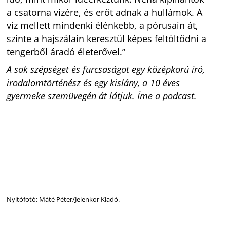
a csatorna vizére, és erőt adnak a hullámok. A
víz mellett mindenki élénkebb, a pórusain át,
szinte a hajszálain keresztül képes feltöltődni a
tengerből áradó életerővel.”
A sok szépséget és furcsaságot egy középkorú író,
irodalomtörténész és egy kislány, a 10 éves
gyermeke szemüvegén át látjuk. Íme a podcast.
Nyitófotó: Máté Péter/Jelenkor Kiadó.