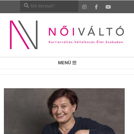
NŐI
MENÜ
VÁLTÓ