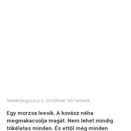
Nőiváltó
augusztus 6, 2026
Rovat:
Női Network
Egy morzsa leesik. A kovász néha
megmakacsolja magát. Nem lehet mindig
tökéletes minden. És ettől még minden