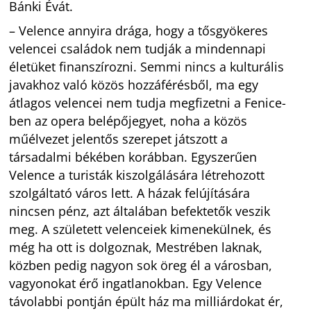
Bánki Évát.
– Velence annyira drága, hogy a tősgyökeres
velencei családok nem tudják a mindennapi
életüket finanszírozni. Semmi nincs a kulturális
javakhoz való közös hozzáférésből, ma egy
átlagos velencei nem tudja megfizetni a Fenice-
ben az opera belépőjegyet, noha a közös
műélvezet jelentős szerepet játszott a
társadalmi békében korábban. Egyszerűen
Velence a turisták kiszolgálására létrehozott
szolgáltató város lett. A házak felújítására
nincsen pénz, azt általában befektetők veszik
meg. A született velenceiek kimenekülnek, és
még ha ott is dolgoznak, Mestrében laknak,
közben pedig nagyon sok öreg él a városban,
vagyonokat érő ingatlanokban. Egy Velence
távolabbi pontján épült ház ma milliárdokat ér,