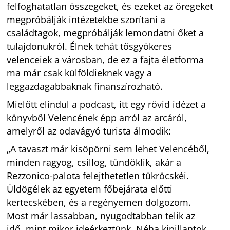
felfoghatatlan összegeket, és ezeket az öregeket
megpróbálják intézetekbe szorítani a
családtagok, megpróbálják lemondatni őket a
tulajdonukról. Élnek tehát tősgyökeres
velenceiek a városban, de ez a fajta életforma
ma már csak külföldieknek vagy a
leggazdagabbaknak finanszírozható.
Mielőtt elindul a podcast, itt egy rövid idézet a
könyvből Velencének épp arról az arcáról,
amelyről az odavágyó turista álmodik:
„A tavaszt már kisöpörni sem lehet Velencéből,
minden ragyog, csillog, tündöklik, akár a
Rezzonico-palota felejthetetlen tükröcskéi.
Üldögélek az egyetem főbejárata előtti
kertecskében, és a regényemen dolgozom.
Most már lassabban, nyugodtabban telik az
idő, mint mikor ideérkeztünk. Néha kipillantok