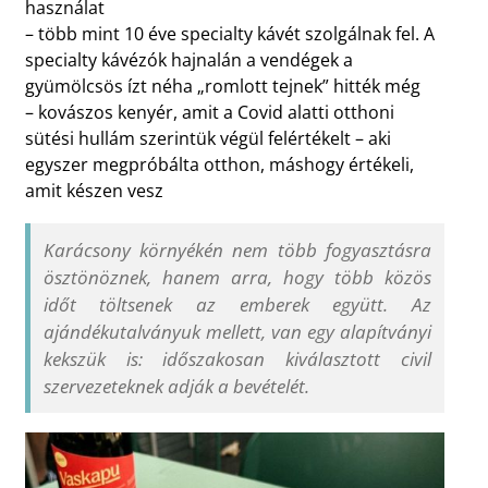
használat
– több mint 10 éve specialty kávét szolgálnak fel. A
specialty kávézók hajnalán a vendégek a
gyümölcsös ízt néha „romlott tejnek” hitték még
– kovászos kenyér, amit a Covid alatti otthoni
sütési hullám szerintük végül felértékelt – aki
egyszer megpróbálta otthon, máshogy értékeli,
amit készen vesz
Karácsony környékén nem több fogyasztásra
ösztönöznek, hanem arra, hogy több közös
időt töltsenek az emberek együtt. Az
ajándékutalványuk mellett, van egy alapítványi
kekszük is: időszakosan kiválasztott civil
szervezeteknek adják a bevételét.