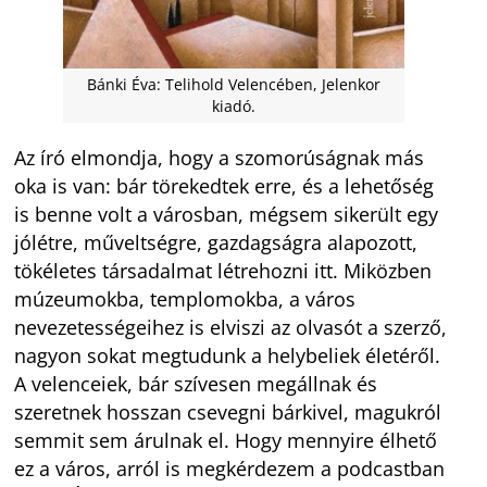
Bánki Éva: Telihold Velencében, Jelenkor
kiadó.
Az író elmondja, hogy a szomorúságnak más
oka is van: bár törekedtek erre, és a lehetőség
is benne volt a városban, mégsem sikerült egy
jólétre, műveltségre, gazdagságra alapozott,
tökéletes társadalmat létrehozni itt. Miközben
múzeumokba, templomokba, a város
nevezetességeihez is elviszi az olvasót a szerző,
nagyon sokat megtudunk a helybeliek életéről.
A velenceiek, bár szívesen megállnak és
szeretnek hosszan csevegni bárkivel, magukról
semmit sem árulnak el. Hogy mennyire élhető
ez a város, arról is megkérdezem a podcastban