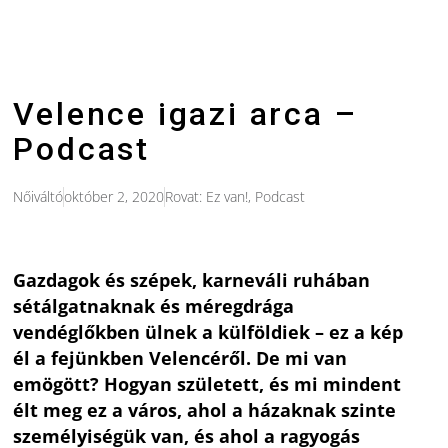
Velence igazi arca –
Podcast
Nőiváltó
október 2, 2020
Rovat:
Ez van!
,
Podcast
Gazdagok és szépek, karneváli ruhában
sétálgatnaknak és méregdrága
vendéglőkben ülnek a külföldiek – ez a kép
él a fejünkben Velencéről. De mi van
emögött? Hogyan született, és mi mindent
élt meg ez a város, ahol a házaknak szinte
személyiségük van, és ahol a ragyogás