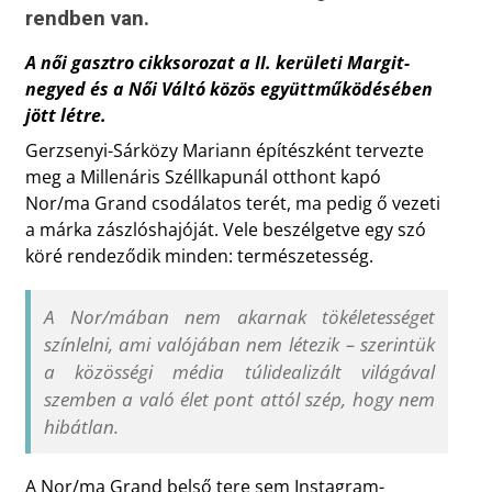
rendben van.
A női gasztro cikksorozat a II. kerületi Margit-
negyed és a Női Váltó közös együttműködésében
jött létre.
Gerzsenyi-Sárközy Mariann építészként tervezte
meg a Millenáris Széllkapunál otthont kapó
Nor/ma Grand csodálatos terét, ma pedig ő vezeti
a márka zászlóshajóját. Vele beszélgetve egy szó
köré rendeződik minden: természetesség.
A Nor/mában nem akarnak tökéletességet
színlelni, ami valójában nem létezik – szerintük
a közösségi média túlidealizált világával
szemben a való élet pont attól szép, hogy nem
hibátlan.
A Nor/ma Grand belső tere sem Instagram-