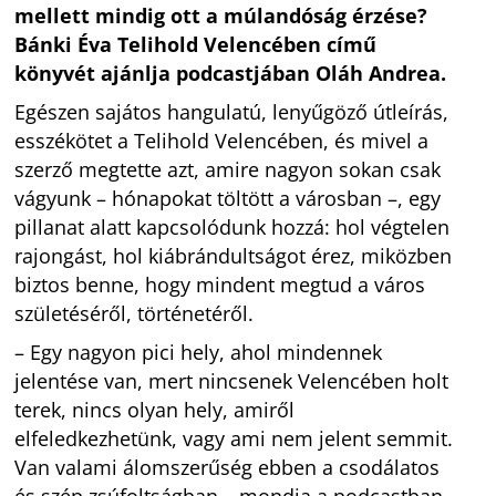
mellett mindig ott a múlandóság érzése?
Bánki Éva Telihold Velencében című
könyvét ajánlja podcastjában Oláh Andrea.
Egészen sajátos hangulatú, lenyűgöző útleírás,
esszékötet a Telihold Velencében, és mivel a
szerző megtette azt, amire nagyon sokan csak
vágyunk – hónapokat töltött a városban –, egy
pillanat alatt kapcsolódunk hozzá: hol végtelen
rajongást, hol kiábrándultságot érez, miközben
biztos benne, hogy mindent megtud a város
születéséről, történetéről.
– Egy nagyon pici hely, ahol mindennek
jelentése van, mert nincsenek Velencében holt
terek, nincs olyan hely, amiről
elfeledkezhetünk, vagy ami nem jelent semmit.
Van valami álomszerűség ebben a csodálatos
és szép zsúfoltságban – mondja a podcastban