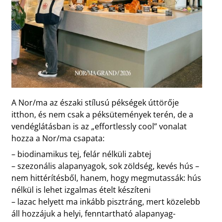
A Nor/ma az északi stílusú pékségek úttörője
itthon, és nem csak a péksütemények terén, de a
vendéglátásban is az „effortlessly cool” vonalat
hozza a Nor/ma csapata:
– biodinamikus tej, felár nélküli zabtej
– szezonális alapanyagok, sok zöldség, kevés hús –
nem hittérítésből, hanem, hogy megmutassák: hús
nélkül is lehet izgalmas ételt készíteni
– lazac helyett ma inkább pisztráng, mert közelebb
áll hozzájuk a helyi, fenntartható alapanyag-