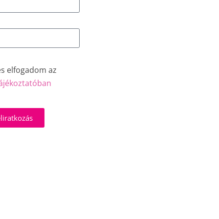
és elfogadom az
ájékoztatóban
liratkozás