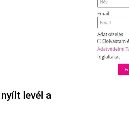
Email
Adatkezelés
Elolvastam 
Adatvédelmi T
foglaltakat
Fe
yílt levél a