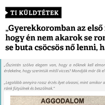
„Őszintén szólva elegem van, hogy a nőknek kell elmo
érdekelne, hogy szerintük mitől vicces? Mondják már ők el
„Legalább annyira rossz érzés ilyet olvasni, mint amikor a
ránk fütyülnek és beszólnak.”