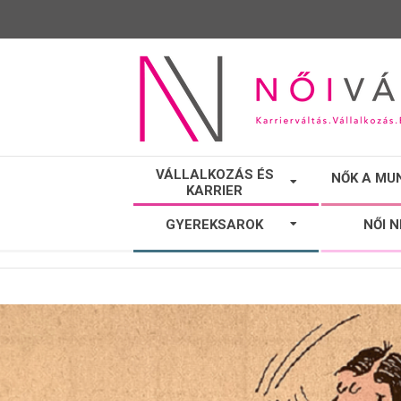
NŐI
VÁLLALKOZÁS ÉS
NŐK A MU
KARRIER
VÁLTÓ
GYEREKSAROK
NŐI 