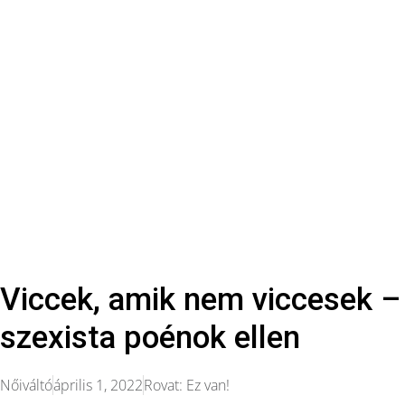
Viccek, amik nem viccesek – n
szexista poénok ellen
Nőiváltó
április 1, 2022
Rovat:
Ez van!