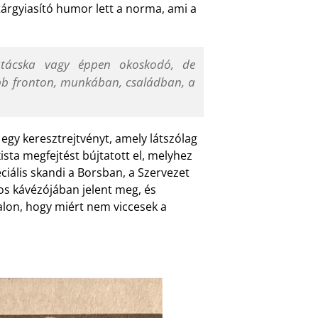
 tárgyiasító humor lett a norma, ami a
tácska vagy éppen okoskodó, de
öbb fronton, munkában, családban, a
gy keresztrejtvényt, amely látszólag
ista megfejtést bújtatott el, melyhez
ciális skandi a Borsban, a Szervezet
s kávézójában jelent meg, és
lon, hogy miért nem viccesek a