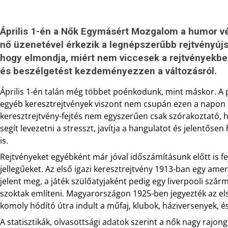
Április 1-én a Nők Egymásért Mozgalom a humor vé
nő üzenetével érkezik a legnépszerűbb rejtvényúj
hogy elmondja, miért nem viccesek a rejtvényekb
és beszélgetést kezdeményezzen a változásról.
Április 1-én talán még többet poénkodunk, mint máskor. A
egyéb keresztrejtvények viszont nem csupán ezen a napon
keresztrejtvény-fejtés nem egyszerűen csak szórakoztató, 
segít levezetni a stresszt, javítja a hangulatot és jelentőse
is.
Rejtvényeket egyébként már jóval időszámításunk előtt is f
jellegűeket. Az első igazi keresztrejtvény 1913-ban egy am
jelent meg, a játék szülőatyjaként pedig egy liverpooli szá
szoktak említeni. Magyarországon 1925-ben jegyezték az els
komoly hódító útra indult a műfaj, klubok, háziversenyek, é
A statisztikák, olvasottsági adatok szerint a nők nagy rajon