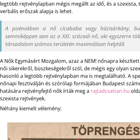
legtöbb rejtvénylapban mégis megállt az idő, és a szexista,
verbális erőszak alapja is lehet.
A poénokban a nő cicababa vagy házisárkány, bu
semmiképpen sem az a XXI. századi nő, aki egyszerre t
társadalom számos területén maximálisan helytáll.
A Nők Egymásért Mozgalom, azaz a NEM! nőnapra készített e
női sikerekről, büszkeségekről szól, de mégis egy olyan szex
hasonló a legtöbb rejtvénylapban ma is megtalálható. A spe
nőnapi fesztiválján és szórólap formájában Budapest számo
hatására rejtvényfejtő nők írták meg a
rajtadcsattan.hu
olda
szexista rejtvények.
Néhány kiemelt vélemény: