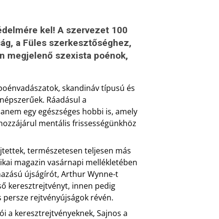
delmére kel! A szervezet 100
ság, a Füles szerkesztőséghez,
en megjelenő szexista poénok,
 poénvadászatok, skandináv típusú és
 népszerűek. Ráadásul a
hanem egy egészséges hobbi is, amely
n hozzájárul mentális frissességünkhöz
ejtettek, természetesen teljesen más
erikai magazin vasárnapi mellékletében
rmazású újságírót, Arthur Wynne-t
ő keresztrejtvényt, innen pedig
s persze rejtvényújságok révén.
gói a keresztrejtvényeknek, Sajnos a