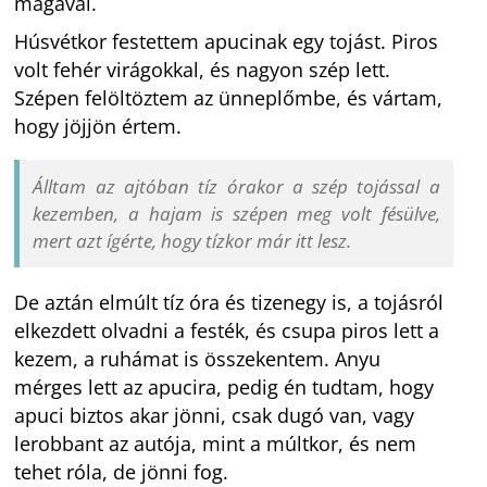
magával.
Húsvétkor festettem apucinak egy tojást. Piros
volt fehér virágokkal, és nagyon szép lett.
Szépen felöltöztem az ünneplőmbe, és vártam,
hogy jöjjön értem.
Álltam az ajtóban tíz órakor a szép tojással a
kezemben, a hajam is szépen meg volt fésülve,
mert azt ígérte, hogy tízkor már itt lesz.
De aztán elmúlt tíz óra és tizenegy is, a tojásról
elkezdett olvadni a festék, és csupa piros lett a
kezem, a ruhámat is összekentem. Anyu
mérges lett az apucira, pedig én tudtam, hogy
apuci biztos akar jönni, csak dugó van, vagy
lerobbant az autója, mint a múltkor, és nem
tehet róla, de jönni fog.