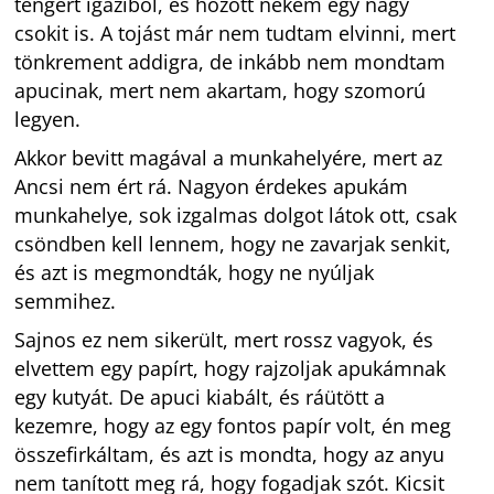
tengert igaziból, és hozott nekem egy nagy
csokit is. A tojást már nem tudtam elvinni, mert
tönkrement addigra, de inkább nem mondtam
apucinak, mert nem akartam, hogy szomorú
legyen.
Akkor bevitt magával a munkahelyére, mert az
Ancsi nem ért rá. Nagyon érdekes apukám
munkahelye, sok izgalmas dolgot látok ott, csak
csöndben kell lennem, hogy ne zavarjak senkit,
és azt is megmondták, hogy ne nyúljak
semmihez.
Sajnos ez nem sikerült, mert rossz vagyok, és
elvettem egy papírt, hogy rajzoljak apukámnak
egy kutyát. De apuci kiabált, és ráütött a
kezemre, hogy az egy fontos papír volt, én meg
összefirkáltam, és azt is mondta, hogy az anyu
nem tanított meg rá, hogy fogadjak szót. Kicsit