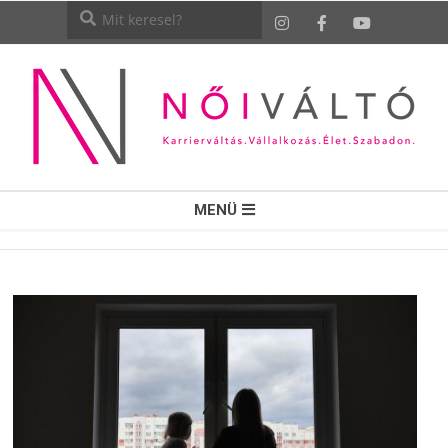
NŐI
MENÜ
VÁLTÓ