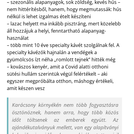
– szezonális alapanyagok, sok zöldség, kevés hús –
nem hittérítésből, hanem, hogy megmutassák: hús
nélkül is lehet izgalmas ételt készíteni
– lazac helyett ma inkább pisztráng, mert közelebb
áll hozzájuk a helyi, fenntartható alapanyag-
használat
– több mint 10 éve specialty kávét szolgálnak fel. A
specialty kávézók hajnalán a vendégek a
gyümölcsös ízt néha „romlott tejnek” hitték még
– kovászos kenyér, amit a Covid alatti otthoni
sütési hullám szerintük végül felértékelt – aki
egyszer megpróbálta otthon, máshogy értékeli,
amit készen vesz
Karácsony környékén nem több fogyasztásra
ösztönöznek, hanem arra, hogy több közös
időt töltsenek az emberek együtt. Az
ajándékutalványuk mellett, van egy alapítványi