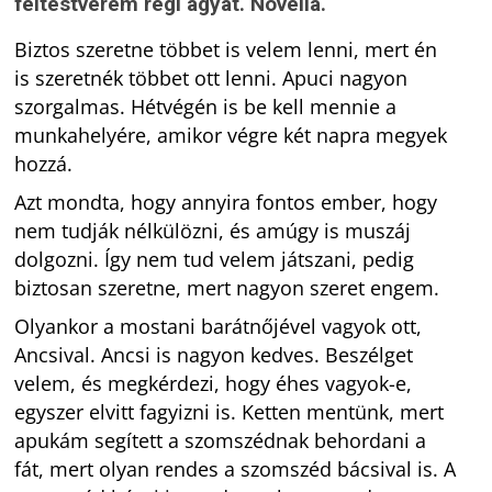
féltestvérem régi ágyát. Novella.
Biztos szeretne többet is velem lenni, mert én
is szeretnék többet ott lenni. Apuci nagyon
szorgalmas. Hétvégén is be kell mennie a
munkahelyére, amikor végre két napra megyek
hozzá.
Azt mondta, hogy annyira fontos ember, hogy
nem tudják nélkülözni, és amúgy is muszáj
dolgozni. Így nem tud velem játszani, pedig
biztosan szeretne, mert nagyon szeret engem.
Olyankor a mostani barátnőjével vagyok ott,
Ancsival. Ancsi is nagyon kedves. Beszélget
velem, és megkérdezi, hogy éhes vagyok-e,
egyszer elvitt fagyizni is. Ketten mentünk, mert
apukám segített a szomszédnak behordani a
fát, mert olyan rendes a szomszéd bácsival is. A