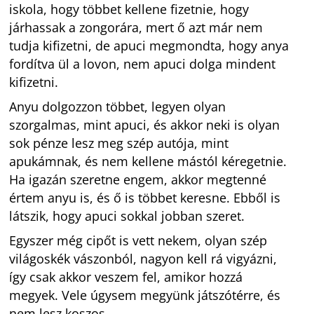
iskola, hogy többet kellene fizetnie, hogy
járhassak a zongorára, mert ő azt már nem
tudja kifizetni, de apuci megmondta, hogy anya
fordítva ül a lovon, nem apuci dolga mindent
kifizetni.
Anyu dolgozzon többet, legyen olyan
szorgalmas, mint apuci, és akkor neki is olyan
sok pénze lesz meg szép autója, mint
apukámnak, és nem kellene mástól kéregetnie.
Ha igazán szeretne engem, akkor megtenné
értem anyu is, és ő is többet keresne. Ebből is
látszik, hogy apuci sokkal jobban szeret.
Egyszer még cipőt is vett nekem, olyan szép
világoskék vászonból, nagyon kell rá vigyázni,
így csak akkor veszem fel, amikor hozzá
megyek. Vele úgysem megyünk játszótérre, és
nem lesz koszos.