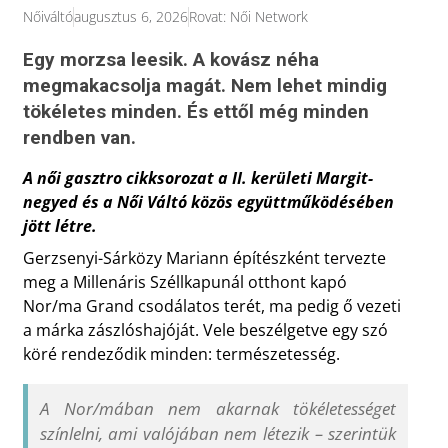
Nőiváltó
augusztus 6, 2026
Rovat:
Női Network
Egy morzsa leesik. A kovász néha
megmakacsolja magát. Nem lehet mindig
tökéletes minden. És ettől még minden
rendben van.
A női gasztro cikksorozat a II. kerületi Margit-
negyed és a Női Váltó közös együttműködésében
jött létre.
Gerzsenyi-Sárközy Mariann építészként tervezte
meg a Millenáris Széllkapunál otthont kapó
Nor/ma Grand csodálatos terét, ma pedig ő vezeti
a márka zászlóshajóját. Vele beszélgetve egy szó
köré rendeződik minden: természetesség.
A Nor/mában nem akarnak tökéletességet
színlelni, ami valójában nem létezik – szerintük