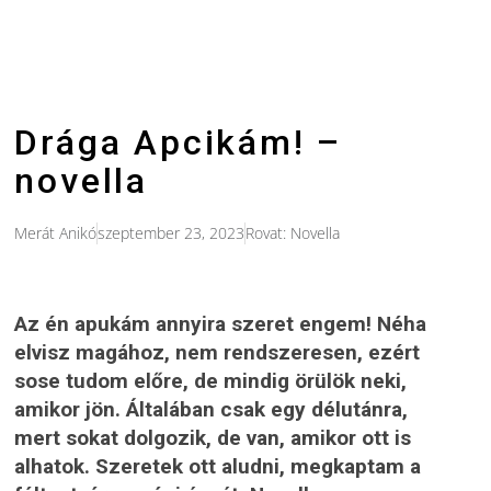
Drága Apcikám! –
novella
Merát Anikó
szeptember 23, 2023
Rovat:
Novella
Az én apukám annyira szeret engem! Néha
elvisz magához, nem rendszeresen, ezért
sose tudom előre, de mindig örülök neki,
amikor jön. Általában csak egy délutánra,
mert sokat dolgozik, de van, amikor ott is
alhatok. Szeretek ott aludni, megkaptam a