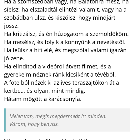
Ha a szomszédban vagy, ha Balatonra mész, ha
síelsz, ha elszaladtál elintézi valamit, vagy ha a
szobádban ülsz, és kiszólsz, hogy mindjárt
jössz.
Ha kritizálsz, és én húzogatom a szemöldököm.
Ha mesélsz, és folyik a könnyünk a nevetéstől.
Ha leülsz a hifi elé, és megszólal valami igazán
jó zene.
Ha elindítod a videóról átvett filmet, és a
gyerekeim néznek ránk kicsiként a tévéből.
A fotelból nézek ki az íves teraszajtókon át a
kertbe… és olyan, mint mindig.
Hátam mögött a karácsonyfa.
Meleg van, mégis megdermedt itt minden.
Várom, hogy benyiss.