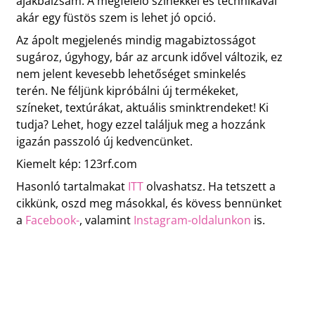
ajakbalzsam. A megfelelő színekkel és technikával
akár egy füstös szem is lehet jó opció.
Az ápolt megjelenés mindig magabiztosságot
sugároz, úgyhogy, bár az arcunk idővel változik, ez
nem jelent kevesebb lehetőséget sminkelés
terén. Ne féljünk kipróbálni új termékeket,
színeket, textúrákat, aktuális sminktrendeket! Ki
tudja? Lehet, hogy ezzel találjuk meg a hozzánk
igazán passzoló új kedvencünket.
Kiemelt kép: 123rf.com
Hasonló tartalmakat
ITT
olvashatsz. Ha tetszett a
cikkünk, oszd meg másokkal, és kövess bennünket
a
Facebook-
, valamint
Instagram-oldalunkon
is.