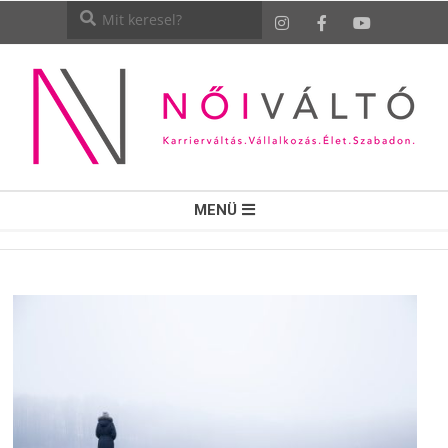
NŐI
MENÜ
VÁLTÓ