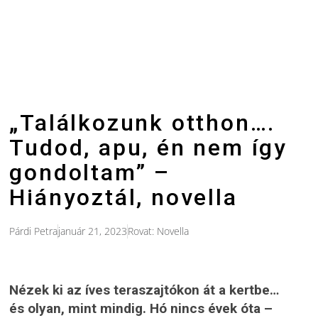
„Találkozunk otthon….
Tudod, apu, én nem így
gondoltam” –
Hiányoztál, novella
Párdi Petra
január 21, 2023
Rovat:
Novella
Nézek ki az íves teraszajtókon át a kertbe…
és olyan, mint mindig. Hó nincs évek óta –