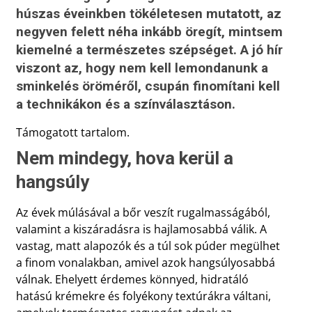
húszas éveinkben tökéletesen mutatott, az
negyven felett néha inkább öregít, mintsem
kiemelné a természetes szépséget. A jó hír
viszont az, hogy nem kell lemondanunk a
sminkelés öröméről, csupán finomítani kell
a technikákon és a színválasztáson.
Támogatott tartalom.
Nem mindegy, hova kerül a
hangsúly
Az évek múlásával a bőr veszít rugalmasságából,
valamint a kiszáradásra is hajlamosabbá válik. A
vastag, matt alapozók és a túl sok púder megülhet
a finom vonalakban, amivel azok hangsúlyosabbá
válnak. Ehelyett érdemes könnyed, hidratáló
hatású krémekre és folyékony textúrákra váltani,