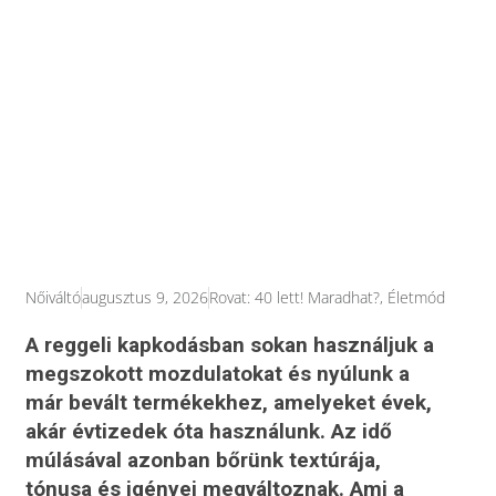
Nőiváltó
augusztus 9, 2026
Rovat:
40 lett! Maradhat?
,
Életmód
A reggeli kapkodásban sokan használjuk a
megszokott mozdulatokat és nyúlunk a
már bevált termékekhez, amelyeket évek,
akár évtizedek óta használunk. Az idő
múlásával azonban bőrünk textúrája,
tónusa és igényei megváltoznak. Ami a