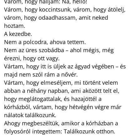
Várom, hogy halljam: Na, helló!
Várom, hogy koccintsunk, várom, hogy átölelj,
várom, hogy odaadhassam, amit neked
hoztam.
A kezedbe.
Nem a polcodra, ahova tettem.
Nem az üres szobádba – ahol mégis, még
érezni, hogy ott vagy.
Vártam, hogy itt is üljek az ágyad végében – és
majd nem szól rám a nővér.
Vártam, hogy elmeséljem, mi történt velem
abban a néhány napban, ami aközött telt el,
hogy meglátogattalak, és hazajöttél a
kórházból, vártam, hogy hétvégén végre már
nálatok találkozunk.
Ahogy megbeszéltük, amikor a kórházban a
folyosóról integettem: Találkozunk otthon.