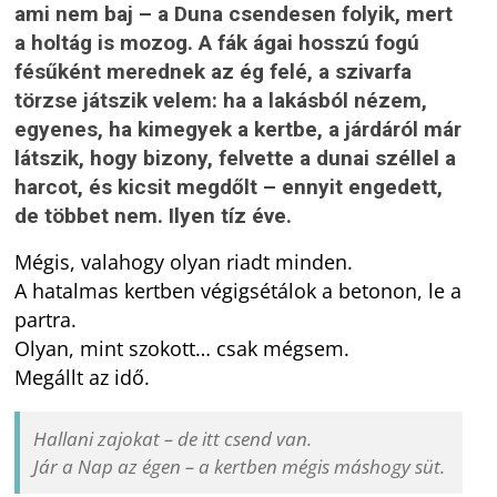
ami nem baj – a Duna csendesen folyik, mert
a holtág is mozog. A fák ágai hosszú fogú
fésűként merednek az ég felé, a szivarfa
törzse játszik velem: ha a lakásból nézem,
egyenes, ha kimegyek a kertbe, a járdáról már
látszik, hogy bizony, felvette a dunai széllel a
harcot, és kicsit megdőlt – ennyit engedett,
de többet nem. Ilyen tíz éve.
Mégis, valahogy olyan riadt minden.
A hatalmas kertben végigsétálok a betonon, le a
partra.
Olyan, mint szokott… csak mégsem.
Megállt az idő.
Hallani zajokat – de itt csend van.
Jár a Nap az égen – a kertben mégis máshogy süt.