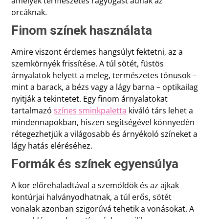
amelyek természetes ragyogást adnak az
orcáknak.
Finom színek használata
Amire viszont érdemes hangsúlyt fektetni, az a
szemkörnyék frissítése. A túl sötét, füstös
árnyalatok helyett a meleg, természetes tónusok –
mint a barack, a bézs vagy a lágy barna – optikailag
nyitják a tekintetet. Egy finom árnyalatokat
tartalmazó
színes sminkpaletta
kiváló társ lehet a
mindennapokban, hiszen segítségével könnyedén
rétegezhetjük a világosabb és árnyékoló színeket a
lágy hatás eléréséhez.
Formák és színek egyensúlya
A kor előrehaladtával a szemöldök és az ajkak
kontúrjai halványodhatnak, a túl erős, sötét
vonalak azonban szigorúvá tehetik a vonásokat. A