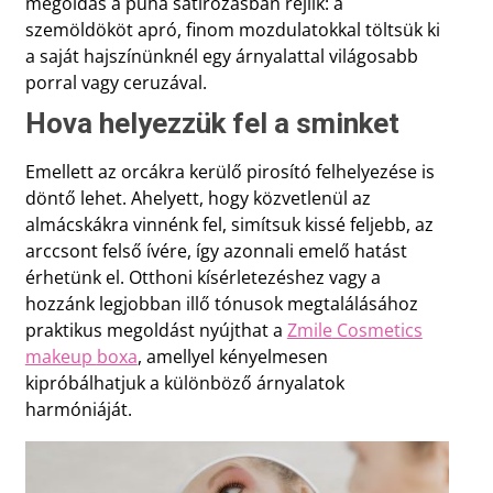
megoldás a puha satírozásban rejlik: a
szemöldököt apró, finom mozdulatokkal töltsük ki
a saját hajszínünknél egy árnyalattal világosabb
porral vagy ceruzával.
Hova helyezzük fel a sminket
Emellett az orcákra kerülő pirosító felhelyezése is
döntő lehet. Ahelyett, hogy közvetlenül az
almácskákra vinnénk fel, simítsuk kissé feljebb, az
arccsont felső ívére, így azonnali emelő hatást
érhetünk el. Otthoni kísérletezéshez vagy a
hozzánk legjobban illő tónusok megtalálásához
praktikus megoldást nyújthat a
Zmile
Cosmetics
makeup
boxa
, amellyel kényelmesen
kipróbálhatjuk a különböző árnyalatok
harmóniáját.