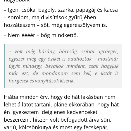
– Igen, csóka, bagoly, szarka, papagáj és kacsa
– sorolom, majd visítások gyűrűjében
hozzáteszem – sőt, még egerészölyvem is.
– Nem éééér – bőg mindkettő.
– Volt még bárány, hörcsög, szíriai ugróegér,
egyszer még egy őzikét is odahoztak – mostmár
úgyis mindegy, bevallok mindent, csak hagyjuk
már ezt, de mondanom sem kell, e listát is
hörgések és vonyítások kísérik.
Hiába minden érv, hogy de hát lakásban nem
lehet állatot tartani, pláne ekkorában, hogy hát
én igyekeztem ideiglenes kedvenceket
beszerezni, hiszen volt befogadott árva sün,
varjú, kölcsönkutya és most egy fecskepár,