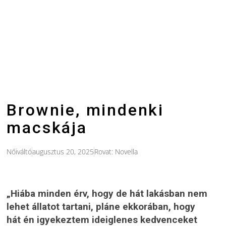
Brownie, mindenki
macskája
Nőiváltó
augusztus 20, 2025
Rovat:
Novella
„Hiába minden érv, hogy de hát lakásban nem
lehet állatot tartani, pláne ekkorában, hogy
hát én igyekeztem ideiglenes kedvenceket