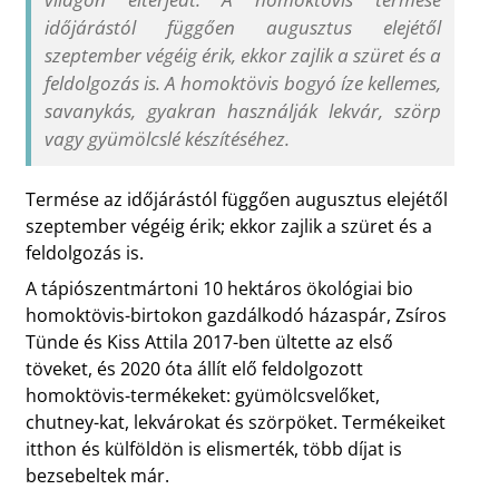
időjárástól függően augusztus elejétől
szeptember végéig érik, ekkor zajlik a szüret és a
feldolgozás is. A homoktövis bogyó íze kellemes,
savanykás, gyakran használják lekvár, szörp
vagy gyümölcslé készítéséhez.
Termése az időjárástól függően augusztus elejétől
szeptember végéig érik; ekkor zajlik a szüret és a
feldolgozás is.
A tápiószentmártoni 10 hektáros ökológiai bio
homoktövis-birtokon gazdálkodó házaspár, Zsíros
Tünde és Kiss Attila 2017-ben ültette az első
töveket, és 2020 óta állít elő feldolgozott
homoktövis-termékeket: gyümölcsvelőket,
chutney-kat, lekvárokat és szörpöket. Termékeiket
itthon és külföldön is elismerték, több díjat is
bezsebeltek már.