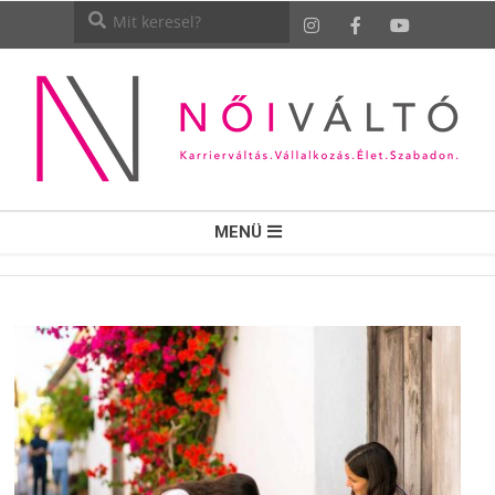
NŐI
MENÜ
VÁLTÓ