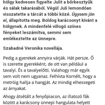
hölgy kedvesen figyelte Julit a bőrkesztyűk
és sálak takarásából. Végül Juli lemondóan
visszatette a tárcát a többi közé.
Úgysem jön
el
, állapította meg. Boldog karácsonyt kívánt a
hölgynek. A mindenfelé villogó színes
fényeket leszámítva, semmi sem
emlékeztette az ünnepre.
Szabadné Veronika novellája.
Pedig a gyerekek annyira várják. Hát persze. Ő
is szerette gyerekként, de ott van például a
tavalyi. És a tavalyelőtti. Valahogy már egyik
sem volt nem ugyanaz. Felhívta Kornélt, hogy a
metróig hallja a hangját. Az mindig elhessegeti
az árnyakat.
Ahogy átsétált a fenyőpiacon, az illatozó fák
között a karácsony ünnepi hangulata helyett