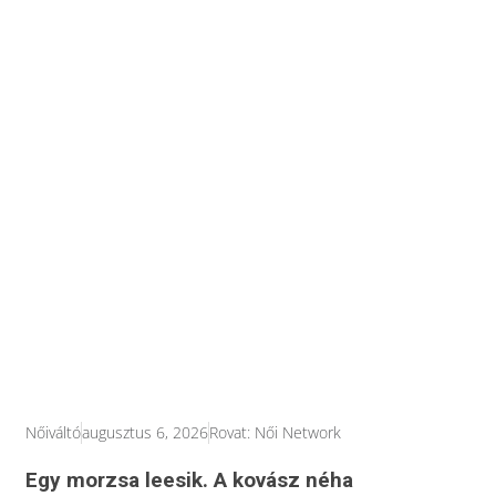
Nőiváltó
augusztus 6, 2026
Rovat:
Női Network
Egy morzsa leesik. A kovász néha