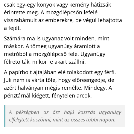
csak egy-egy könyök vagy kemény hátizsák
érintette meg. A mozgólépcsőn lefelé
visszabámult az emberekre, de végül lehajtotta
a fejét.
Számára ma is ugyanaz volt minden, mint
máskor. A tömeg ugyanúgy áramlott a
metróból a mozgólépcső felé. Ugyanúgy
félretolták, mikor le akart szállni.
A papírbolt ajtajában elé tolakodott egy férfi.
Juli nem is várta tőle, hogy előreengedje, de
azért halványan mégis remélte. Mindegy. A
pénztárnál kiégett, fénytelen arcok.
A pékségben az ősz hajú kasszás ugyanúgy
elfelejtett köszönni, mint az összes többi napon.