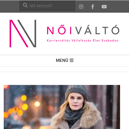
NŐI
MENÜ
VÁLTÓ