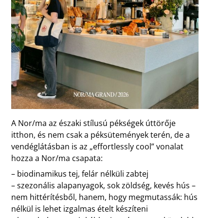
A Nor/ma az északi stílusú pékségek úttörője
itthon, és nem csak a péksütemények terén, de a
vendéglátásban is az „effortlessly cool” vonalat
hozza a Nor/ma csapata:
– biodinamikus tej, felár nélküli zabtej
– szezonális alapanyagok, sok zöldség, kevés hús –
nem hittérítésből, hanem, hogy megmutassák: hús
nélkül is lehet izgalmas ételt készíteni