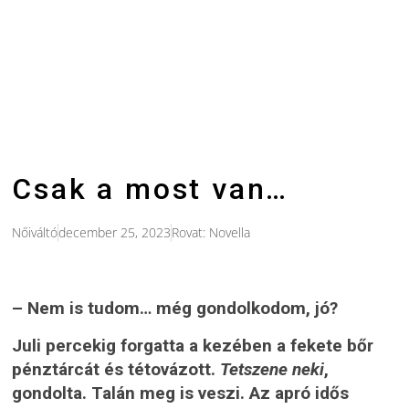
Csak a most van…
Nőiváltó
december 25, 2023
Rovat:
Novella
– Nem is tudom… még gondolkodom, jó?
Juli percekig forgatta a kezében a fekete bőr
pénztárcát és tétovázott.
Tetszene neki
,
gondolta. Talán meg is veszi. Az apró idős