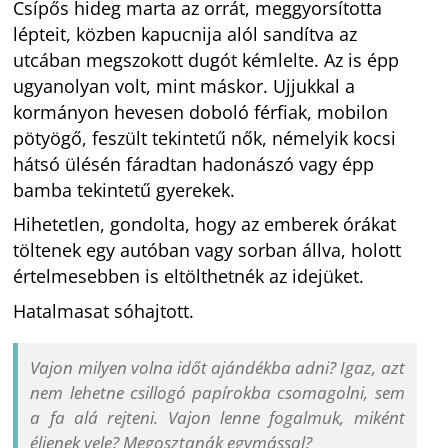
Csípős hideg marta az orrát, meggyorsította
lépteit, közben kapucnija alól sandítva az
utcában megszokott dugót kémlelte. Az is épp
ugyanolyan volt, mint máskor. Ujjukkal a
kormányon hevesen doboló férfiak, mobilon
pötyögő, feszült tekintetű nők, némelyik kocsi
hátsó ülésén fáradtan hadonászó vagy épp
bamba tekintetű gyerekek.
Hihetetlen, gondolta, hogy az emberek órákat
töltenek egy autóban vagy sorban állva, holott
értelmesebben is eltölthetnék az idejüket.
Hatalmasat sóhajtott.
Vajon milyen volna időt ajándékba adni? Igaz, azt
nem lehetne csillogó papírokba csomagolni, sem
a fa alá rejteni. Vajon lenne fogalmuk, miként
éljenek vele? Megosztanák egymással?