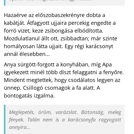
Hazaérve az előszobaszekrényre dobta a
kabátját. Átfagyott ujjaira percekig engedte a
forró vizet, keze zsibongása elbódította.
Mozdulatlanul állt ott, zsibbadtan; már szinte
homályosan látta ujjait. Egy régi karácsonyt
annál élesebben…
Anya sürgött-forgott a konyhában, míg Apa
igyekezett minél több díszt felaggatni a fenyőre.
Mindent megtettek, hogy csodálatos legyen az
ünnep. Csillogó csomagok a fa alatt. A
bontogatás izgalma.
Meglepetés, öröm, varázslat. Biztonság, meleg
fények. Talán nem is a karácsonyfa ragyogott
annyira…