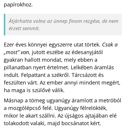
papírokhoz.
Átjárhatta volna az ünnep finom rezgése, de nem
érzett semmit.
Ezer éves könnyei egyszerre utat törtek.
Csak a
„most” van
, jutott eszébe az édesanyjától
gyakran hallott mondat, mely ebben a
pillanatban nyert értelmet. Lelkében áramlás
indult. Felpattant a székről. Tárcsázott és
feszülten várt. Az ember annyi mindent megért,
ha maga is szülővé válik.
Másnap a tömeg ugyanúgy áramlott a metróból
a mozgólépcső felé. Ugyanúgy félrelökték,
mikor le akart szállni. Az újságos ajtajában elé
tolakodott valaki, majd bocsánatot kért.