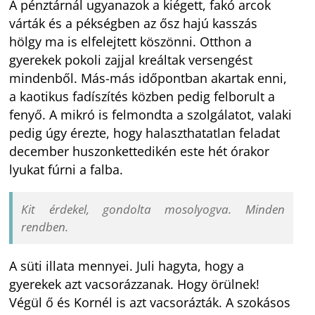
A pénztárnál ugyanazok a kiégett, fakó arcok
várták és a pékségben az ősz hajú kasszás
hölgy ma is elfelejtett köszönni. Otthon a
gyerekek pokoli zajjal kreáltak versengést
mindenből. Más-más időpontban akartak enni,
a kaotikus fadíszítés közben pedig felborult a
fenyő. A mikró is felmondta a szolgálatot, valaki
pedig úgy érezte, hogy halaszthatatlan feladat
december huszonkettedikén este hét órakor
lyukat fúrni a falba.
Kit érdekel
, gondolta mosolyogva. Minden
rendben.
A süti illata mennyei. Juli hagyta, hogy a
gyerekek azt vacsorázzanak. Hogy örülnek!
Végül ő és Kornél is azt vacsorázták. A szokásos