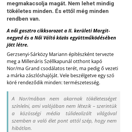
megmakacsolja magát. Nem lehet mindig
tökéletes minden. És ettől még minden
rendben van.
A női gasztro cikksorozat a II. kerületi Margit-
negyed és a Női Váltó közös együttműködésében
jött létre.
Gerzsenyi-Sárközy Mariann építészként tervezte
meg a Millenáris Széllkapunál otthont kapó
Nor/ma Grand csodálatos terét, ma pedig ő vezeti
a márka zászlóshajóját. Vele beszélgetve egy szó
köré rendeződik minden: természetesség.
A Nor/mában nem akarnak tökéletességet
színlelni, ami valójában nem létezik – szerintük
a közösségi média túlidealizált világával
szemben a való élet pont attól szép, hogy nem
hibátlan.