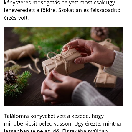
kényszeres mosogatás helyett most csak úgy
leheveredett a földre. Szokatlan és felszabadító
érzés volt.
Találomra könyveket vett a kezébe, hogy
mindbe kicsit beleolvasson. Úgy érezte, mintha
lassabban telne az idő. Éjszakába nyúlóan