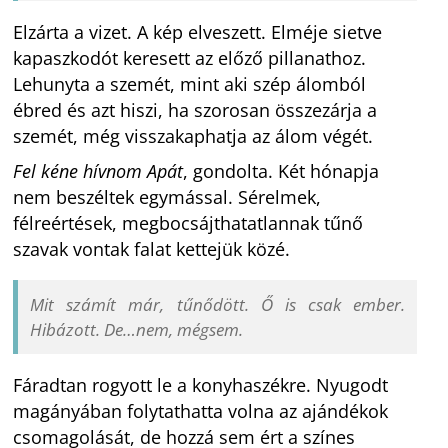
Elzárta a vizet. A kép elveszett. Elméje sietve
kapaszkodót keresett az előző pillanathoz.
Lehunyta a szemét, mint aki szép álomból
ébred és azt hiszi, ha szorosan összezárja a
szemét, még visszakaphatja az álom végét.
Fel kéne hívnom Apát
, gondolta. Két hónapja
nem beszéltek egymással. Sérelmek,
félreértések, megbocsájthatatlannak tűnő
szavak vontak falat kettejük közé.
Mit számít már,
tűnődött.
Ő is csak ember.
Hibázott. De…nem, mégsem.
Fáradtan rogyott le a konyhaszékre. Nyugodt
magányában folytathatta volna az ajándékok
csomagolását, de hozzá sem ért a színes