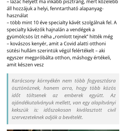
– lazac helyett ma inkább pisztráng, mert közelebb
áll hozzájuk a helyi, fenntartható alapanyag-
használat
– több mint 10 éve specialty kávét szolgálnak fel. A
specialty kávézók hajnalán a vendégek a
gyümölcsös ízt néha „romlott tejnek” hitték még
– kovászos kenyér, amit a Covid alatti otthoni
sütési hullám szerintük végül felértékelt – aki
egyszer megpróbálta otthon, máshogy értékeli,
amit készen vesz
Karácsony környékén nem több fogyasztásra
ösztönöznek, hanem arra, hogy több közös
időt töltsenek az emberek együtt. Az
ajándékutalványuk mellett, van egy alapítványi
kekszük is: időszakosan kiválasztott civil
szervezeteknek adják a bevételét.