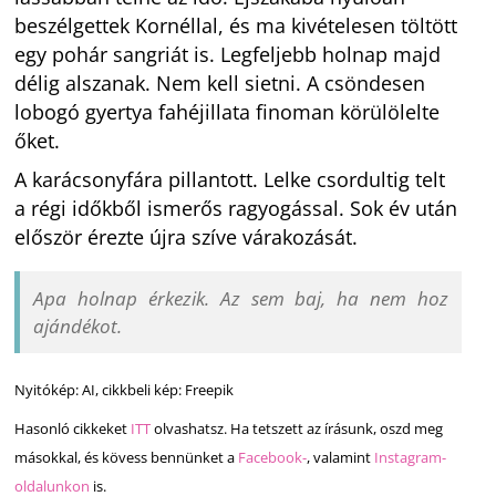
beszélgettek Kornéllal, és ma kivételesen töltött
egy pohár sangriát is. Legfeljebb holnap majd
délig alszanak. Nem kell sietni. A csöndesen
lobogó gyertya fahéjillata finoman körülölelte
őket.
A karácsonyfára pillantott. Lelke csordultig telt
a régi időkből ismerős ragyogással. Sok év után
először érezte újra szíve várakozását.
Apa holnap érkezik. Az sem baj, ha nem hoz
ajándékot.
Nyitókép: AI, cikkbeli kép: Freepik
Hasonló cikkeket
ITT
olvashatsz. Ha tetszett az írásunk, oszd meg
másokkal, és kövess bennünket a
Facebook-
, valamint
Instagram-
oldalunkon
is.