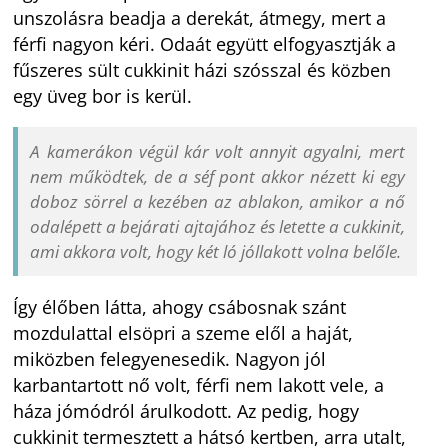
unszolásra beadja a derekát, átmegy, mert a
férfi nagyon kéri. Odaát együtt elfogyasztják a
fűszeres sült cukkinit házi szósszal és közben
egy üveg bor is kerül.
A kamerákon végül kár volt annyit agyalni, mert
nem működtek, de a séf pont akkor nézett ki egy
doboz sörrel a kezében az ablakon, amikor a nő
odalépett a bejárati ajtajához és letette a cukkinit,
ami akkora volt, hogy két ló jóllakott volna belőle.
Így élőben látta, ahogy csábosnak szánt
mozdulattal elsöpri a szeme elől a haját,
miközben felegyenesedik. Nagyon jól
karbantartott nő volt, férfi nem lakott vele, a
háza jómódról árulkodott. Az pedig, hogy
cukkinit termesztett a hátsó kertben, arra utalt,