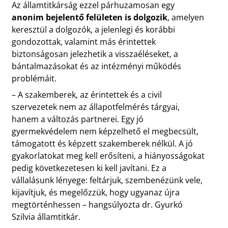
Az államtitkárság ezzel párhuzamosan egy
anonim bejelentő felületen is dolgozik
, amelyen
keresztül a dolgozók, a jelenlegi és korábbi
gondozottak, valamint más érintettek
biztonságosan jelezhetik a visszaéléseket, a
bántalmazásokat és az intézményi működés
problémáit.
– A szakemberek, az érintettek és a civil
szervezetek nem az állapotfelmérés tárgyai,
hanem a változás partnerei. Egy jó
gyermekvédelem nem képzelhető el megbecsült,
támogatott és képzett szakemberek nélkül. A jó
gyakorlatokat meg kell erősíteni, a hiányosságokat
pedig következetesen ki kell javítani. Ez a
vállalásunk lényege: feltárjuk, szembenézünk vele,
kijavítjuk, és megelőzzük, hogy ugyanaz újra
megtörténhessen – hangsúlyozta dr. Gyurkó
Szilvia államtitkár.