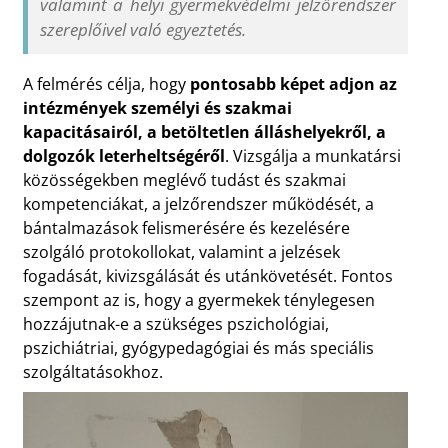
valamint a helyi gyermekvédelmi jelzőrendszer
szereplőivel való egyeztetés.
A felmérés célja, hogy
pontosabb képet adjon az
intézmények személyi és szakmai
kapacitásairól, a betöltetlen álláshelyekről, a
dolgozók leterheltségéről
. Vizsgálja a munkatársi
közösségekben meglévő tudást és szakmai
kompetenciákat, a jelzőrendszer működését, a
bántalmazások felismerésére és kezelésére
szolgáló protokollokat, valamint a jelzések
fogadását, kivizsgálását és utánkövetését. Fontos
szempont az is, hogy a gyermekek ténylegesen
hozzájutnak-e a szükséges pszichológiai,
pszichiátriai, gyógypedagógiai és más speciális
szolgáltatásokhoz.