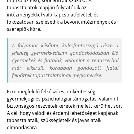
munka az első, koncentrált szakasz. A
tapasztalatok alapján folytatódik az
intézményekkel való kapcsolatfelvétel, és
fokozatosan szélesedik a bevont intézmények és
szereplők köre.
A folyamat későbbi, kulcsfontosságú része a
jelenleg gyermekvédelmi gondoskodásban élő
gyermekek és fiatalok, valamint a rendszerből
már kikerült, korábban gondozott fiatal
felnőttek tapasztalatainak megismerése.
Erre megfelelő felkészítés, önkéntesség,
gyermekjogi és pszichológiai támogatás, valamint
biztonságos részvételi keretek mellett kerülhet sor.
A cél, hogy valódi és érdemi lehetőséget kapjanak
tapasztalataik, szükségleteik és javaslataik
elmondására.