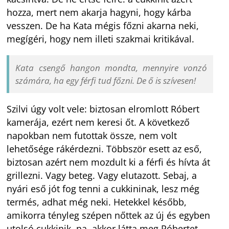
hozza, mert nem akarja hagyni, hogy kárba
vesszen. De ha Kata mégis főzni akarna neki,
megígéri, hogy nem illeti szakmai kritikával.
Kata csengő hangon mondta, mennyire vonzó
számára, ha egy férfi tud főzni. De ő is szívesen!
Szilvi úgy volt vele: biztosan elromlott Róbert
kamerája, ezért nem keresi őt. A következő
napokban nem futottak össze, nem volt
lehetősége rákérdezni. Többször esett az eső,
biztosan azért nem mozdult ki a férfi és hívta át
grillezni. Vagy beteg. Vagy elutazott. Sebaj, a
nyári eső jót fog tenni a cukkininak, lesz még
termés, adhat még neki. Hetekkel később,
amikorra tényleg szépen nőttek az új és egyben
utolsó cukkinik, na, akkor látta meg Róbertet