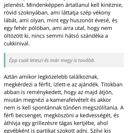
jelenést. Mindenképpen ártatlanul kell kinéznie,
rövid szoknyában, ami láttatja szép vékony
lábát, ami olyan, mint egy huszonöt évesé, és
egy fehér pólóban, ami arra utal, hogy nem
öltözött ki, nincs semmi hátsó szándéka a
cukkinival.
Épp csak leteszi és már megy is tovább.
Aztán amikor legközelebb találkoznak,
megkérdezi a férfit, ízlett-e az ajándék. Titokban
abban is reménykedett, hogy az majd átjön,
miután megnézi a kamerafelvételt és akkor
nem is kell spontánnak tűnően megszólítania. A
férfi becsenget, megköszöni a kedvességét, és
áthívja egy grillezésre tágas kertjébe, ahol
egyébként is partikat szokott adni. Szilvi kis