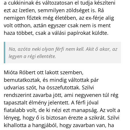
a cukkininak és változatosan el tudja készíteni
ezt az ízetlen, semmilyen zöldséget is. Rá
nemigen főztek még életében, az ex-férje alig
volt otthon, aztán egyszer csak nem is ment
haza többet, csak a válási papírokat küldte.
Na, azóta neki olyan férfi nem kell. Akit ő akar, az
legyen a régi ellentéte.
Mióta Róbert ott lakott szemben,
bemutatkoztak, és mindig váltottak pár
udvarias szót, ha összefutottak. Szilvi
rendszerint zavarba jött, ami negyvenen túl rég
tapasztalt élmény jelentett. A férfi jóval
fiatalabb volt, de ki nézi ezt manapság. Az volt a
lényeg, hogy ő is biztosan érezte a szikrát. Szilvi
kihallotta a hangjából, hogy zavarban van, ha