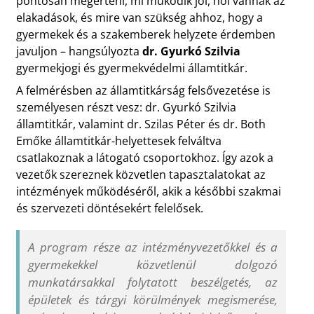
pontosan megérteni, mi működik jól, hol vannak az
elakadások, és mire van szükség ahhoz, hogy a
gyermekek és a szakemberek helyzete érdemben
javuljon – hangsúlyozta
dr. Gyurkó Szilvia
gyermekjogi és gyermekvédelmi államtitkár.
A felmérésben az államtitkárság felsővezetése is
személyesen részt vesz: dr. Gyurkó Szilvia
államtitkár, valamint dr. Szilas Péter és dr. Both
Emőke államtitkár-helyettesek felváltva
csatlakoznak a látogató csoportokhoz. Így azok a
vezetők szereznek közvetlen tapasztalatokat az
intézmények működéséről, akik a későbbi szakmai
és szervezeti döntésekért felelősek.
A program része az intézményvezetőkkel és a
gyermekekkel közvetlenül dolgozó
munkatársakkal folytatott beszélgetés, az
épületek és tárgyi körülmények megismerése,