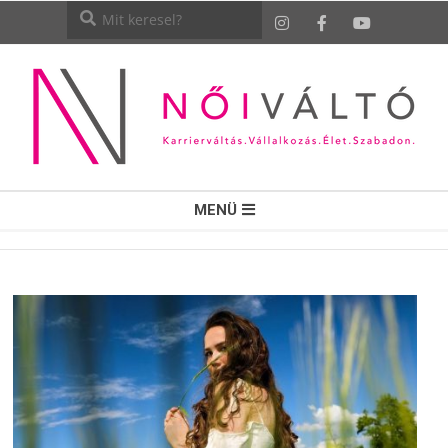
NŐI
MENÜ
VÁLTÓ