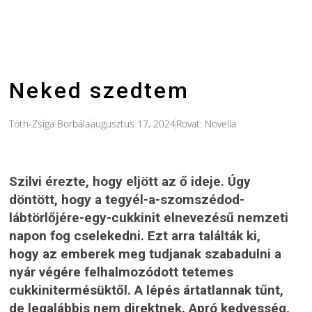
Neked szedtem
Tóth-Zsiga Borbála
augusztus 17, 2024
Rovat:
Novella
Szilvi érezte, hogy eljött az ő ideje. Úgy
döntött, hogy a tegyél-a-szomszédod-
lábtörlőjére-egy-cukkinit elnevezésű nemzeti
napon fog cselekedni. Ezt arra találták ki,
hogy az emberek meg tudjanak szabadulni a
nyár végére felhalmozódott tetemes
cukkinitermésüktől. A lépés ártatlannak tűnt,
de legalábbis nem direktnek. Apró kedvesség,