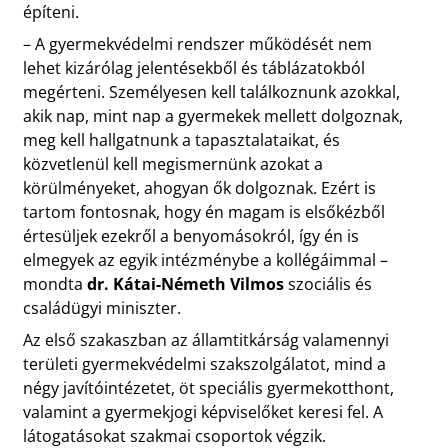
építeni.
– A gyermekvédelmi rendszer működését nem
lehet kizárólag jelentésekből és táblázatokból
megérteni. Személyesen kell találkoznunk azokkal,
akik nap, mint nap a gyermekek mellett dolgoznak,
meg kell hallgatnunk a tapasztalataikat, és
közvetlenül kell megismernünk azokat a
körülményeket, ahogyan ők dolgoznak. Ezért is
tartom fontosnak, hogy én magam is elsőkézből
értesüljek ezekről a benyomásokról, így én is
elmegyek az egyik intézménybe a kollégáimmal –
mondta
dr. Kátai-Németh Vilmos
szociális és
családügyi miniszter.
Az első szakaszban az államtitkárság valamennyi
területi gyermekvédelmi szakszolgálatot, mind a
négy javítóintézetet, öt speciális gyermekotthont,
valamint a gyermekjogi képviselőket keresi fel. A
látogatásokat szakmai csoportok végzik.