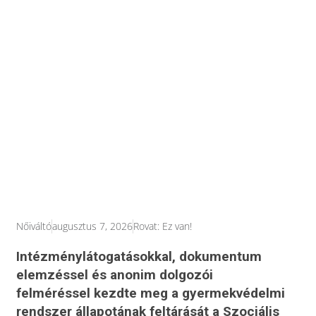
Nőiváltó
augusztus 7, 2026
Rovat:
Ez van!
Intézménylátogatásokkal, dokumentum
elemzéssel és anonim dolgozói
felméréssel kezdte meg a gyermekvédelmi
rendszer állapotának feltárását a Szociális