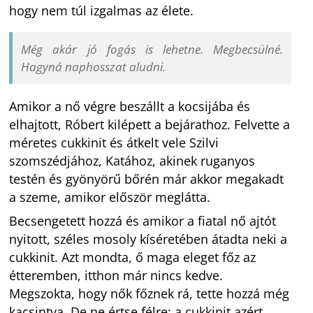
hogy nem túl izgalmas az élete.
Még akár jó fogás is lehetne. Megbecsülné.
Hagyná naphosszat aludni.
Amikor a nő végre beszállt a kocsijába és
elhajtott, Róbert kilépett a bejárathoz. Felvette a
méretes cukkinit és átkelt vele Szilvi
szomszédjához, Katához, akinek ruganyos
testén és gyönyörű bőrén már akkor megakadt
a szeme, amikor először meglátta.
Becsengetett hozzá és amikor a fiatal nő ajtót
nyitott, széles mosoly kíséretében átadta neki a
cukkinit. Azt mondta, ő maga eleget főz az
étteremben, itthon már nincs kedve.
Megszokta, hogy nők főznek rá, tette hozzá még
kacsintva. De ne értse félre: a cukkinit azért