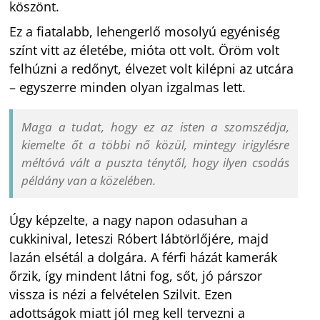
köszönt.
Ez a fiatalabb, lehengerlő mosolyú egyéniség
színt vitt az életébe, mióta ott volt. Öröm volt
felhúzni a redőnyt, élvezet volt kilépni az utcára
– egyszerre minden olyan izgalmas lett.
Maga a tudat, hogy ez az isten a szomszédja,
kiemelte őt a többi nő közül, mintegy irigylésre
méltóvá vált a puszta ténytől, hogy ilyen csodás
példány van a közelében.
Úgy képzelte, a nagy napon odasuhan a
cukkinival, leteszi Róbert lábtörlőjére, majd
lazán elsétál a dolgára. A férfi házát kamerák
őrzik, így mindent látni fog, sőt, jó párszor
vissza is nézi a felvételen Szilvit. Ezen
adottságok miatt jól meg kell tervezni a