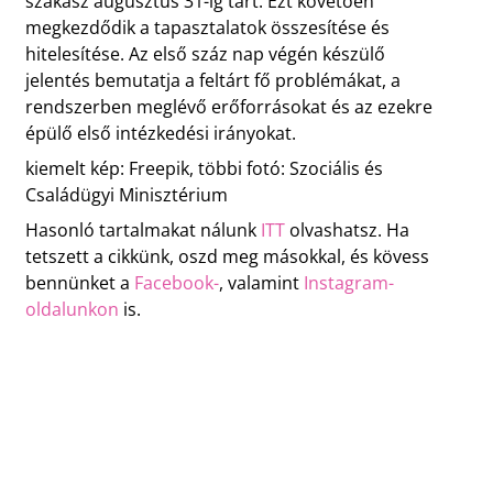
szakasz augusztus 31-ig tart. Ezt követően
megkezdődik a tapasztalatok összesítése és
hitelesítése. Az első száz nap végén készülő
jelentés bemutatja a feltárt fő problémákat, a
rendszerben meglévő erőforrásokat és az ezekre
épülő első intézkedési irányokat.
kiemelt kép: Freepik, többi fotó: Szociális és
Családügyi Minisztérium
Hasonló tartalmakat nálunk
ITT
olvashatsz. Ha
tetszett a cikkünk, oszd meg másokkal, és kövess
bennünket a
Facebook-
, valamint
Instagram-
oldalunkon
is.