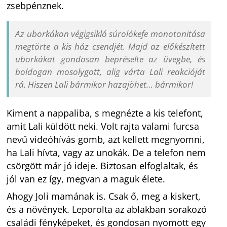
zsebpénznek.
Az uborkákon végigsikló súrolókefe monotonitása
megtörte a kis ház csendjét. Majd az előkészített
uborkákat gondosan bepréselte az üvegbe, és
boldogan mosolygott, alig várta Lali reakcióját
rá. Hiszen Lali bármikor hazajöhet… bármikor!
Kiment a nappaliba, s megnézte a kis telefont,
amit Lali küldött neki. Volt rajta valami furcsa
nevű videóhívás gomb, azt kellett megnyomni,
ha Lali hívta, vagy az unokák. De a telefon nem
csörgött már jó ideje. Biztosan elfoglaltak, és
jól van ez így, megvan a maguk élete.
Ahogy Joli mamának is. Csak ő, meg a kiskert,
és a növények. Leporolta az ablakban sorakozó
családi fényképeket, és gondosan nyomott egy