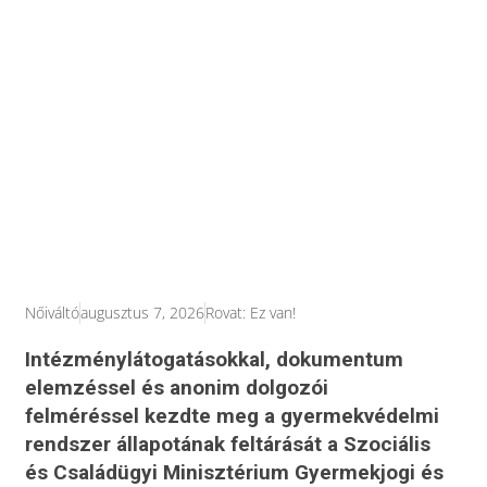
Nőiváltó
augusztus 7, 2026
Rovat:
Ez van!
Intézménylátogatásokkal, dokumentum
elemzéssel és anonim dolgozói
felméréssel kezdte meg a gyermekvédelmi
rendszer állapotának feltárását a Szociális
és Családügyi Minisztérium Gyermekjogi és