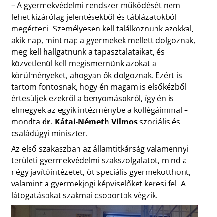
– A gyermekvédelmi rendszer működését nem
lehet kizárólag jelentésekből és táblázatokból
megérteni. Személyesen kell találkoznunk azokkal,
akik nap, mint nap a gyermekek mellett dolgoznak,
meg kell hallgatnunk a tapasztalataikat, és
közvetlenül kell megismernünk azokat a
körülményeket, ahogyan ők dolgoznak. Ezért is
tartom fontosnak, hogy én magam is elsőkézből
értesüljek ezekről a benyomásokról, így én is
elmegyek az egyik intézménybe a kollégáimmal –
mondta
dr. Kátai-Németh Vilmos
szociális és
családügyi miniszter.
Az első szakaszban az államtitkárság valamennyi
területi gyermekvédelmi szakszolgálatot, mind a
négy javítóintézetet, öt speciális gyermekotthont,
valamint a gyermekjogi képviselőket keresi fel. A
látogatásokat szakmai csoportok végzik.