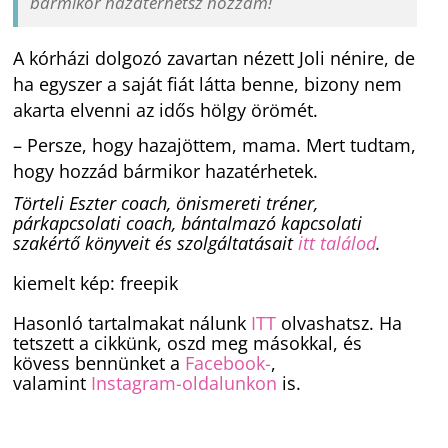
bármikor hazatérhetsz hozzám!
A kórházi dolgozó zavartan nézett Joli nénire, de
ha egyszer a saját fiát látta benne, bizony nem
akarta elvenni az idős hölgy örömét.
– Persze, hogy hazajöttem, mama. Mert tudtam,
hogy hozzád bármikor hazatérhetek.
Törteli Eszter coach, önismereti tréner,
párkapcsolati coach, bántalmazó kapcsolati
szakértő könyveit és szolgáltatásait
itt találod
.
kiemelt kép: freepik
Hasonló tartalmakat nálunk
ITT
olvashatsz. Ha
tetszett a cikkünk, oszd meg másokkal, és
kövess bennünket a
Facebook-
,
valamint
Instagram-oldalunkon
is.