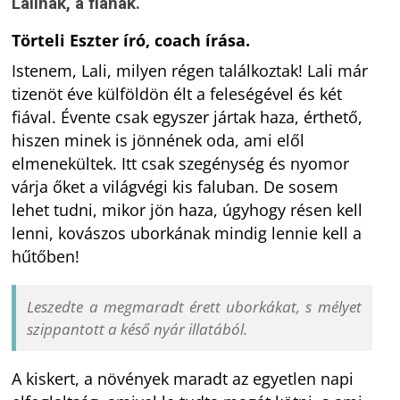
Lalinak, a fiának.
Törteli Eszter író, coach írása.
Istenem, Lali, milyen régen találkoztak! Lali már
tizenöt éve külföldön élt a feleségével és két
fiával. Évente csak egyszer jártak haza, érthető,
hiszen minek is jönnének oda, ami elől
elmenekültek. Itt csak szegénység és nyomor
várja őket a világvégi kis faluban. De sosem
lehet tudni, mikor jön haza, úgyhogy résen kell
lenni, kovászos uborkának mindig lennie kell a
hűtőben!
Leszedte a megmaradt érett uborkákat, s mélyet
szippantott a késő nyár illatából.
A kiskert, a növények maradt az egyetlen napi