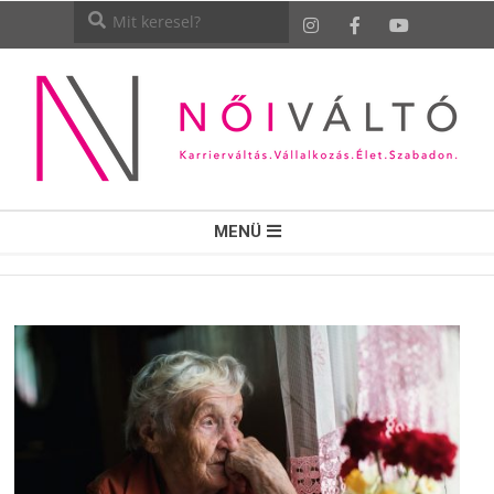
NŐI
MENÜ
VÁLTÓ