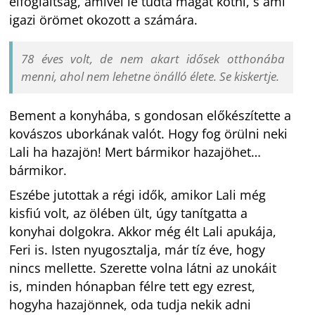
elfoglaltság, amivel le tudta magát kötni, s ami
igazi örömet okozott a számára.
78 éves volt, de nem akart idősek otthonába
menni, ahol nem lehetne önálló élete. Se kiskertje.
Bement a konyhába, s gondosan előkészítette a
kovászos uborkának valót. Hogy fog örülni neki
Lali ha hazajön! Mert bármikor hazajöhet…
bármikor.
Eszébe jutottak a régi idők, amikor Lali még
kisfiú volt, az ölében ült, úgy tanítgatta a
konyhai dolgokra. Akkor még élt Lali apukája,
Feri is. Isten nyugosztalja, már tíz éve, hogy
nincs mellette. Szerette volna látni az unokáit
is, minden hónapban félre tett egy ezrest,
hogyha hazajönnek, oda tudja nekik adni