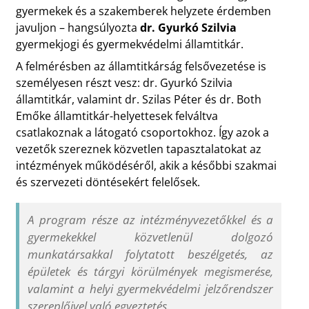
gyermekek és a szakemberek helyzete érdemben
javuljon – hangsúlyozta
dr. Gyurkó Szilvia
gyermekjogi és gyermekvédelmi államtitkár.
A felmérésben az államtitkárság felsővezetése is
személyesen részt vesz: dr. Gyurkó Szilvia
államtitkár, valamint dr. Szilas Péter és dr. Both
Emőke államtitkár-helyettesek felváltva
csatlakoznak a látogató csoportokhoz. Így azok a
vezetők szereznek közvetlen tapasztalatokat az
intézmények működéséről, akik a későbbi szakmai
és szervezeti döntésekért felelősek.
A program része az intézményvezetőkkel és a
gyermekekkel közvetlenül dolgozó
munkatársakkal folytatott beszélgetés, az
épületek és tárgyi körülmények megismerése,
valamint a helyi gyermekvédelmi jelzőrendszer
szereplőivel való egyeztetés.