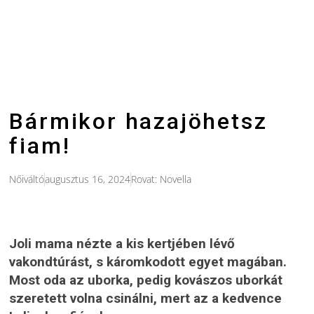
Bármikor hazajöhetsz
fiam!
Nőiváltó
augusztus 16, 2024
Rovat:
Novella
Joli mama nézte a kis kertjében lévő
vakondtúrást, s káromkodott egyet magában.
Most oda az uborka, pedig kovászos uborkát
szeretett volna csinálni, mert az a kedvence