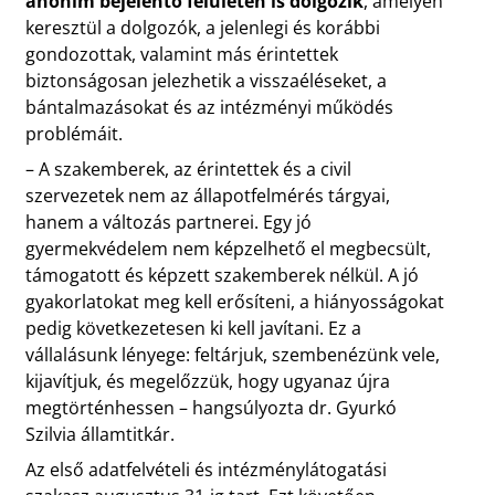
anonim bejelentő felületen is dolgozik
, amelyen
keresztül a dolgozók, a jelenlegi és korábbi
gondozottak, valamint más érintettek
biztonságosan jelezhetik a visszaéléseket, a
bántalmazásokat és az intézményi működés
problémáit.
– A szakemberek, az érintettek és a civil
szervezetek nem az állapotfelmérés tárgyai,
hanem a változás partnerei. Egy jó
gyermekvédelem nem képzelhető el megbecsült,
támogatott és képzett szakemberek nélkül. A jó
gyakorlatokat meg kell erősíteni, a hiányosságokat
pedig következetesen ki kell javítani. Ez a
vállalásunk lényege: feltárjuk, szembenézünk vele,
kijavítjuk, és megelőzzük, hogy ugyanaz újra
megtörténhessen – hangsúlyozta dr. Gyurkó
Szilvia államtitkár.
Az első adatfelvételi és intézménylátogatási