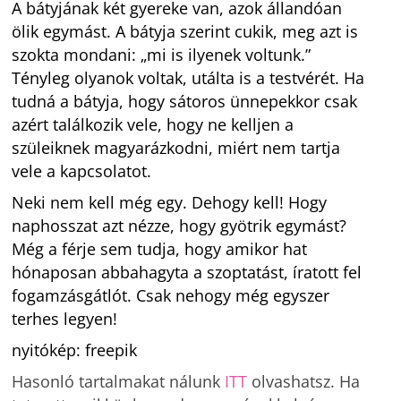
A bátyjának két gyereke van, azok állandóan
ölik egymást. A bátyja szerint cukik, meg azt is
szokta mondani: „mi is ilyenek voltunk.”
Tényleg olyanok voltak, utálta is a testvérét. Ha
tudná a bátyja, hogy sátoros ünnepekkor csak
azért találkozik vele, hogy ne kelljen a
szüleiknek magyarázkodni, miért nem tartja
vele a kapcsolatot.
Neki nem kell még egy. Dehogy kell! Hogy
naphosszat azt nézze, hogy gyötrik egymást?
Még a férje sem tudja, hogy amikor hat
hónaposan abbahagyta a szoptatást, íratott fel
fogamzásgátlót. Csak nehogy még egyszer
terhes legyen!
nyitókép: freepik
Hasonló tartalmakat nálunk
ITT
olvashatsz. Ha