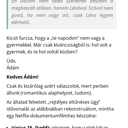
Én viszont nem veled szeretnék beszélni a
megbeszélt időben, hanem Lénával. Szóval nem
gond, ha nem vagy ott, csak Léna legyen
elérhető.
Kicsit furcsa, hogy a „te napodon” nem vagy a
gyermekkel. Már csak kíváncsiságból is: hol volt a
gyermek, és te hol voltál közben?
Üdv,
Ádám
Kedves Ádám!
Csak és kizárólag azért válaszolok, mert perben
állunk (romantikus alaphelyzet, tudom).
Az általad felvetett „rejtélyes eltűnéses ügy”
idővonalát az alábbiakban rekonstruálom, mintha
egy Netflix-dokumentumfilmhez készülne:
június 16. (kedd):
jeleztem, hogy színházban