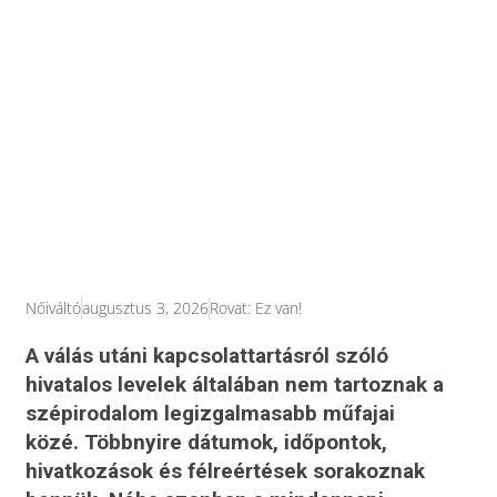
Nőiváltó
augusztus 3, 2026
Rovat:
Ez van!
A válás utáni kapcsolattartásról szóló
hivatalos levelek általában nem tartoznak a
szépirodalom legizgalmasabb műfajai
közé. Többnyire dátumok, időpontok,
hivatkozások és félreértések sorakoznak