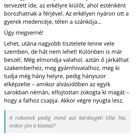
tervezett ide, az erkélyre kiülőt, ahol esténként
borozhatnak a férjével. Az erkélyen nyáron ott a
gyerek medencéje, télen a szánkója…
Úgy megverné!
Lehet, utána nagyobb tisztelete lenne vele
szemben, de hát nem lehet! Különben is már
beszél. Még elmondja valahol, aztán ő járkálhat
szakemberhez, meg gyámhivatalhoz, meg ki
tudja még hány helyre, pedig hányszor
elképzelte – amikor alvásidőben az egyik
sarokban némán, elfojtottan zokogta ki magát –
hogy a falhoz csapja. Akkor végre nyugta lesz.
A rokonok pedig mind azt kérdezgeti tőle: Na,
mikor jön a kistesó?