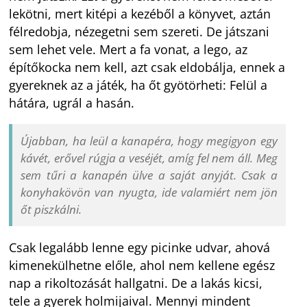
lekötni, mert kitépi a kezéből a könyvet, aztán
félredobja, nézegetni sem szereti. De játszani
sem lehet vele. Mert a fa vonat, a lego, az
építőkocka nem kell, azt csak eldobálja, ennek a
gyereknek az a játék, ha őt gyötörheti: Felül a
hátára, ugrál a hasán.
Újabban, ha leül a kanapéra, hogy megigyon egy
kávét, erővel rúgja a veséjét, amíg fel nem áll. Meg
sem tűri a kanapén ülve a saját anyját. Csak a
konyhakövön van nyugta, ide valamiért nem jön
őt piszkálni.
Csak legalább lenne egy picinke udvar, ahová
kimenekülhetne előle, ahol nem kellene egész
nap a rikoltozását hallgatni. De a lakás kicsi,
tele a gyerek holmijaival. Mennyi mindent