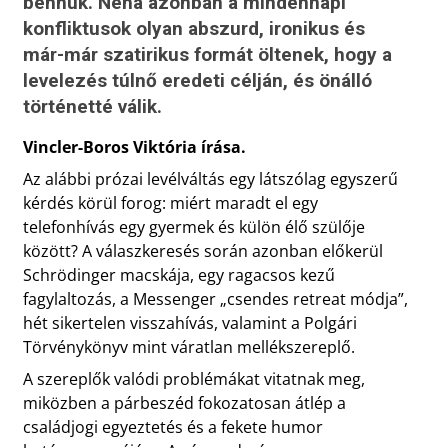
bennük. Néha azonban a mindennapi
konfliktusok olyan abszurd, ironikus és
már-már szatirikus formát öltenek, hogy a
levelezés túlnő eredeti célján, és önálló
történetté válik.
Vincler-Boros Viktória írása.
Az alábbi prózai levélváltás egy látszólag egyszerű
kérdés körül forog: miért maradt el egy
telefonhívás egy gyermek és külön élő szülője
között? A válaszkeresés során azonban előkerül
Schrödinger macskája, egy ragacsos kezű
fagylaltozás, a Messenger „csendes retreat módja”,
hét sikertelen visszahívás, valamint a Polgári
Törvénykönyv mint váratlan mellékszereplő.
A szereplők valódi problémákat vitatnak meg,
miközben a párbeszéd fokozatosan átlép a
családjogi egyeztetés és a fekete humor