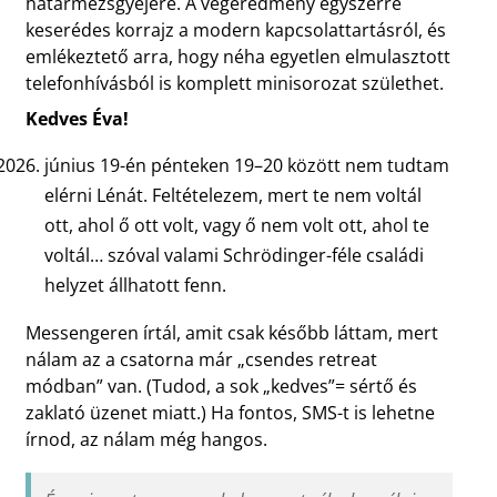
határmezsgyéjére. A végeredmény egyszerre
keserédes korrajz a modern kapcsolattartásról, és
emlékeztető arra, hogy néha egyetlen elmulasztott
telefonhívásból is komplett minisorozat születhet.
Kedves Éva!
június 19-én pénteken 19–20 között nem tudtam
elérni Lénát. Feltételezem, mert te nem voltál
ott, ahol ő ott volt, vagy ő nem volt ott, ahol te
voltál… szóval valami Schrödinger-féle családi
helyzet állhatott fenn.
Messengeren írtál, amit csak később láttam, mert
nálam az a csatorna már „csendes retreat
módban” van. (Tudod, a sok „kedves”= sértő és
zaklató üzenet miatt.) Ha fontos, SMS-t is lehetne
írnod, az nálam még hangos.