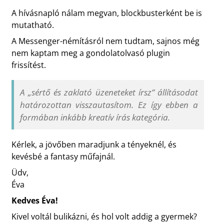
A hívásnapló nálam megvan, blockbusterként be is
mutatható.
A Messenger-némításról nem tudtam, sajnos még
nem kaptam meg a gondolatolvasó plugin
frissítést.
A „sértő és zaklató üzeneteket írsz” állításodat
határozottan visszautasítom. Ez így ebben a
formában inkább kreatív írás kategória.
Kérlek, a jövőben maradjunk a tényeknél, és
kevésbé a fantasy műfajnál.
Üdv,
Éva
Kedves Éva!
Kivel voltál bulikázni, és hol volt addig a gyermek?