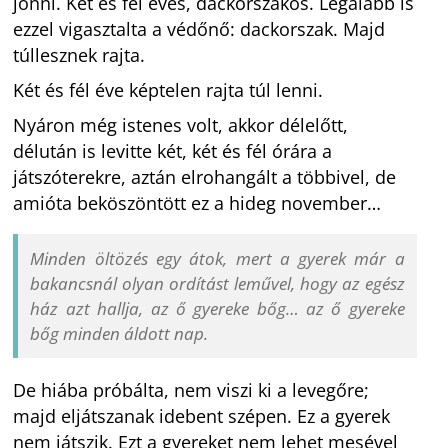
jönni. Két és fél éves, dackorszakos. Legalább is
ezzel vigasztalta a védőnő: dackorszak. Majd
túllesznek rajta.
Két és fél éve képtelen rajta túl lenni.
Nyáron még istenes volt, akkor délelőtt,
délután is levitte két, két és fél órára a
játszóterekre, aztán elrohangált a többivel, de
amióta beköszöntött ez a hideg november…
Minden öltözés egy átok, mert a gyerek már a
bakancsnál olyan ordítást leművel, hogy az egész
ház azt hallja, az ő gyereke bőg… az ő gyereke
bőg minden áldott nap.
De hiába próbálta, nem viszi ki a levegőre;
majd eljátszanak idebent szépen. Ez a gyerek
nem játszik. Ezt a gyereket nem lehet mesével