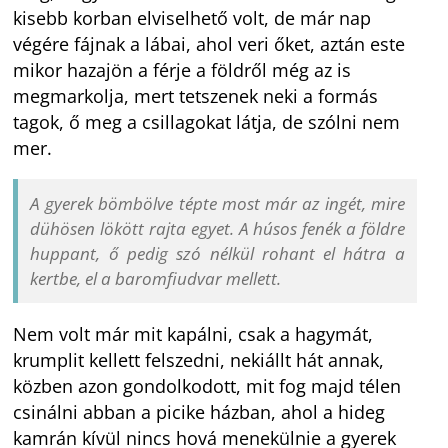
kisebb korban elviselhető volt, de már nap
végére fájnak a lábai, ahol veri őket, aztán este
mikor hazajön a férje a földről még az is
megmarkolja, mert tetszenek neki a formás
tagok, ő meg a csillagokat látja, de szólni nem
mer.
A gyerek bömbölve tépte most már az ingét, mire
dühösen lökött rajta egyet. A húsos fenék a földre
huppant, ő pedig szó nélkül rohant el hátra a
kertbe, el a baromfiudvar mellett.
Nem volt már mit kapálni, csak a hagymát,
krumplit kellett felszedni, nekiállt hát annak,
közben azon gondolkodott, mit fog majd télen
csinálni abban a picike házban, ahol a hideg
kamrán kívül nincs hová menekülnie a gyerek