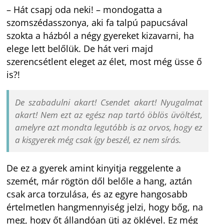
– Hát csapj oda neki! – mondogatta a
szomszédasszonya, aki fa talpú papucsával
szokta a házból a négy gyereket kizavarni, ha
elege lett belőlük. De hát veri majd
szerencsétlent eleget az élet, most még üsse ő
is?!
De szabadulni akart! Csendet akart! Nyugalmat
akart! Nem ezt az egész nap tartó öblös üvöltést,
amelyre azt mondta legutóbb is az orvos, hogy ez
a kisgyerek még csak így beszél, ez nem sírás.
De ez a gyerek amint kinyitja reggelente a
szemét, már rögtön dől belőle a hang, aztán
csak arca torzulása, és az egyre hangosabb
értelmetlen hangmennyiség jelzi, hogy bőg, na
meg, hogy őt állandóan üti az öklével. Ez még