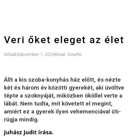
Veri őket eleget az élet
Nőiváltó
december 1, 2024
Rovat:
Novella
Állt a kis szoba-konyhás ház előtt, és nézte
két és három év közötti gyerekét, aki üvöltve
tépte a szoknyáját, miközben ököllel verte a
lábát. Nem tudta, mit követett el megint,
amiért ez a gyerek ilyen vehemenciával üti-
rúgja mindig.
Juhász Judit írása.