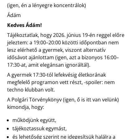
(igen, én a lényegre koncentrálok)
Ádám
Kedves Ádám!
Tájékoztatlak, hogy 2026. június 19-én reggel előre
jeleztem: a 19:00–20:00 közötti időpontban nem
lesz elérhető a gyermek, viszont alternatív
idősávot ajánlottam (igen, azt a bizonyos 16:00–
17:30-at, amit elegánsan ignoráltál).
A gyermek 17:30-tól lefekvésig életkorának
megfelelő programon vett részt, -spoiler: nem
techno klubban volt.
A Polgári Törvénykönyv (igen, ő is itt van velünk)
kimondja, hogy:
működjünk együtt,
tájékoztassuk egymást,
és lehetőség szerint ne idegesítsük halálra a