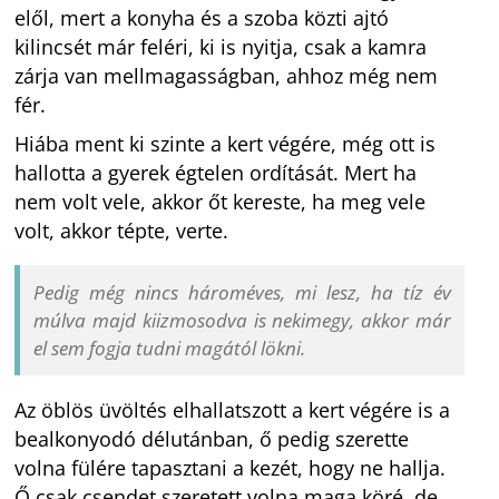
elől, mert a konyha és a szoba közti ajtó
kilincsét már feléri, ki is nyitja, csak a kamra
zárja van mellmagasságban, ahhoz még nem
fér.
Hiába ment ki szinte a kert végére, még ott is
hallotta a gyerek égtelen ordítását. Mert ha
nem volt vele, akkor őt kereste, ha meg vele
volt, akkor tépte, verte.
Pedig még nincs hároméves, mi lesz, ha tíz év
múlva majd kiizmosodva is nekimegy, akkor már
el sem fogja tudni magától lökni.
Az öblös üvöltés elhallatszott a kert végére is a
bealkonyodó délutánban, ő pedig szerette
volna fülére tapasztani a kezét, hogy ne hallja.
Ő csak csendet szeretett volna maga köré, de