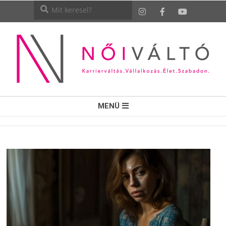
NŐI
MENÜ
VÁLTÓ