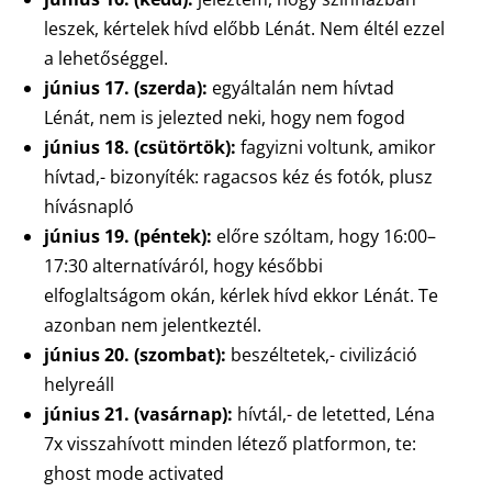
leszek, kértelek hívd előbb Lénát. Nem éltél ezzel
a lehetőséggel.
június 17. (szerda):
egyáltalán nem hívtad
Lénát, nem is jelezted neki, hogy nem fogod
június 18. (csütörtök):
fagyizni voltunk, amikor
hívtad,- bizonyíték: ragacsos kéz és fotók, plusz
hívásnapló
június 19. (péntek):
előre szóltam, hogy 16:00–
17:30 alternatíváról, hogy későbbi
elfoglaltságom okán, kérlek hívd ekkor Lénát. Te
azonban nem jelentkeztél.
június 20. (szombat):
beszéltetek,- civilizáció
helyreáll
június 21. (vasárnap):
hívtál,- de letetted, Léna
7x visszahívott minden létező platformon, te:
ghost mode activated