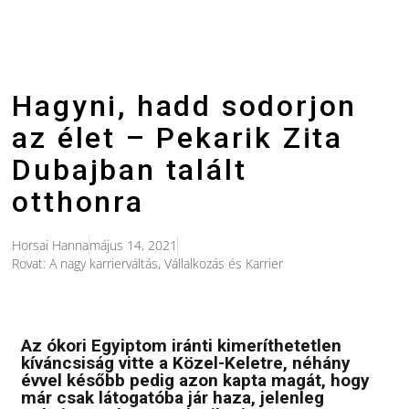
Hagyni, hadd sodorjon
az élet – Pekarik Zita
Dubajban talált
otthonra
Horsai Hanna
május 14, 2021
Rovat:
A nagy karrierváltás
,
Vállalkozás és Karrier
Az ókori Egyiptom iránti kimeríthetetlen
kíváncsiság vitte a Közel-Keletre, néhány
évvel később pedig azon kapta magát, hogy
már csak látogatóba jár haza, jelenleg