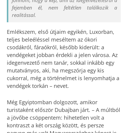
jönnöm, hogy a kép, ami az idegenvezetésről a
fejemben él, nem feltétlen találkozik a
realitással.
Emlékszem, első útjaim egyikén, Luxorban,
teljes beleéléssel meséltem az ókori
csodákról, fáraókról, később kiderült: a
vendégeket jobban érdekli a jelen városa. Az
idegenvezető nem tanár, sokkal inkább egy
mutatványos, aki, ha megszórja egy kis
cukorral, még a történelmet is lenyomhatja a
vendégek torkán – nevet.
Még Egyiptomban dolgozott, amikor
turistaként először Dubajban járt. – A múltból
a jövőbe csöppentem: hihetetlen volt a
kontraszt a két ország között, és persze
nagyon más volt Magyarországhoz képest is,