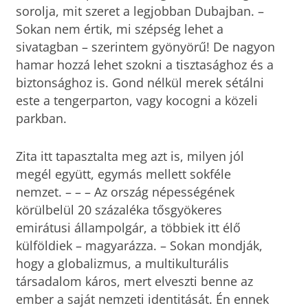
sorolja, mit szeret a legjobban Dubajban. –
Sokan nem értik, mi szépség lehet a
sivatagban – szerintem gyönyörű! De nagyon
hamar hozzá lehet szokni a tisztasághoz és a
biztonsághoz is. Gond nélkül merek sétálni
este a tengerparton, vagy kocogni a közeli
parkban.
Zita itt tapasztalta meg azt is, milyen jól
megél együtt, egymás mellett sokféle
nemzet. – – – Az ország népességének
körülbelül 20 százaléka tősgyökeres
emirátusi állampolgár, a többiek itt élő
külföldiek – magyarázza. – Sokan mondják,
hogy a globalizmus, a multikulturális
társadalom káros, mert elveszti benne az
ember a saját nemzeti identitását. Én ennek