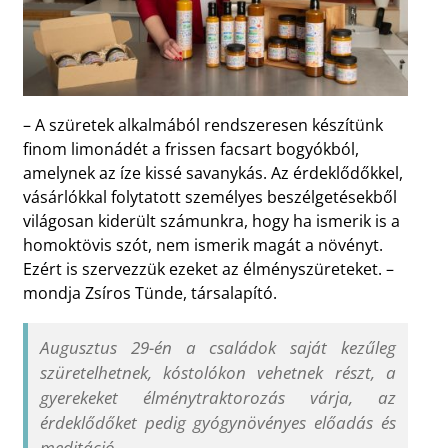
– A szüretek alkalmából rendszeresen készítünk
finom limonádét a frissen facsart bogyókból,
amelynek az íze kissé savanykás. Az érdeklődőkkel,
vásárlókkal folytatott személyes beszélgetésekből
világosan kiderült számunkra, hogy ha ismerik is a
homoktövis szót, nem ismerik magát a növényt.
Ezért is szervezzük ezeket az élményszüreteket. –
mondja Zsíros Tünde, társalapító.
Augusztus 29-én a családok saját kezűleg
szüretelhetnek, kóstolókon vehetnek részt, a
gyerekeket élménytraktorozás várja, az
érdeklődőket pedig gyógynövényes előadás és
meditáció.