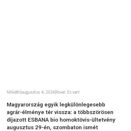
Nőiváltó
augusztus 4, 2026
Rovat:
Ez van!
Magyarország egyik legkülönlegesebb
agrár-élménye tér vissza: a többszörösen
díjazott ESBANA bio homoktövis-ültetvény
augusztus 29-én, szombaton ismét