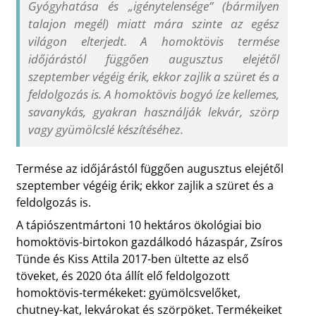
Gyógyhatása és „igénytelensége” (bármilyen
talajon megél) miatt mára szinte az egész
világon elterjedt. A homoktövis termése
időjárástól függően augusztus elejétől
szeptember végéig érik, ekkor zajlik a szüret és a
feldolgozás is. A homoktövis bogyó íze kellemes,
savanykás, gyakran használják lekvár, szörp
vagy gyümölcslé készítéséhez.
Termése az időjárástól függően augusztus elejétől
szeptember végéig érik; ekkor zajlik a szüret és a
feldolgozás is.
A tápiószentmártoni 10 hektáros ökológiai bio
homoktövis-birtokon gazdálkodó házaspár, Zsíros
Tünde és Kiss Attila 2017-ben ültette az első
töveket, és 2020 óta állít elő feldolgozott
homoktövis-termékeket: gyümölcsvelőket,
chutney-kat, lekvárokat és szörpöket. Termékeiket