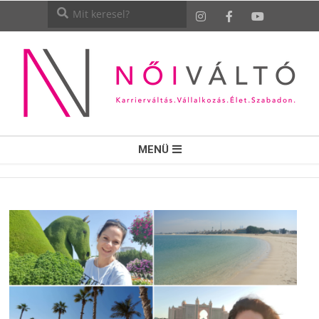
NŐI
MENÜ
VÁLTÓ