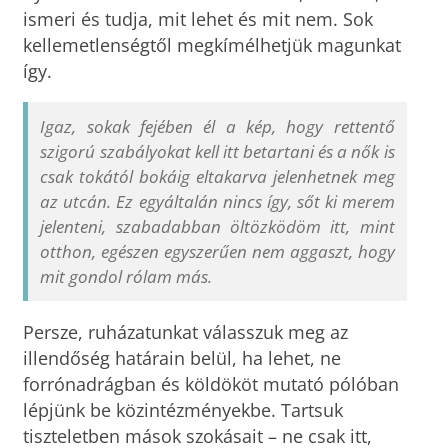
ismeri és tudja, mit lehet és mit nem. Sok
kellemetlenségtől megkímélhetjük magunkat
így.
Igaz, sokak fejében él a kép, hogy rettentő
szigorú szabályokat kell itt betartani és a nők is
csak tokától bokáig eltakarva jelenhetnek meg
az utcán. Ez egyáltalán nincs így, sőt ki merem
jelenteni, szabadabban öltözködöm itt, mint
otthon, egészen egyszerűen nem aggaszt, hogy
mit gondol rólam más.
Persze, ruházatunkat válasszuk meg az
illendőség határain belül, ha lehet, ne
forrónadrágban és köldököt mutató pólóban
lépjünk be közintézményekbe. Tartsuk
tiszteletben mások szokásait – ne csak itt,