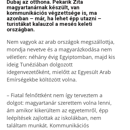
Dubaj az otthona. Pekarik Zita
magyartanárnak készült, van
kommunikációs végzettsége is, ma
azonban – már, ha lehet épp utazni –
turistákat kalauzol a mesés keleti
országban.
Nem vagyok az arab országok megszállottja,
mondja nevetve és a magyarázkodása nem
véletlen: néhány évig Egyiptomban, majd kis
ideig Tunéziában dolgozott
idegenvezetőként, mielőtt az Egyesült Arab
Emírségekbe költözött volna.
– Fiatal felnőttként nem így terveztem a
dolgot: magyartanár szerettem volna lenni,
ám amikor kikerültem az egyetemről, épp
leépítések zajlottak az iskolákban, nem
találtam munkát. Kommunikációs