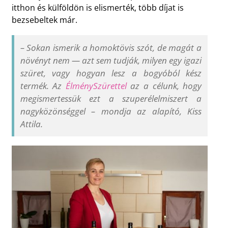
itthon és külföldön is elismerték, több díjat is
bezsebeltek már.
–
Sokan ismerik a homoktövis szót, de magát a
növényt nem — azt sem tudják, milyen egy igazi
szüret, vagy hogyan lesz a bogyóból kész
termék. Az
ÉlménySzürettel
az a célunk, hogy
megismertessük ezt a szuperélelmiszert a
nagyközönséggel
–
mondja az alapító, Kiss
Attila.