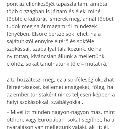
pont az ellenkezőjét tapasztaltam, amióta
több országban is jártam és élek: minél
többféle kultúrát ismerek meg, annál többet
tudok meg saját magamról mindezek
fényében. Elsőre persze sok lehet, ha a
sajátunktól ennyire eltérő és sokféle
szokással, szabállyal találkozunk, de ha
nyitottan, kíváncsian állunk a mellettünk
élőhöz, sokat tanulhatunk tőle – mutat rá.
Zita hozzáteszi még, ez a sokféleség okozhat
félreértéseket, kellemetlenségeket, főleg, ha
az ember turistaként nincs teljesen képben a
helyi szokásokkal, szabályokkal.
– Mivel itt minden nagyon-nagyon más, mint
otthon, vagy Európában, sokat segíthet, ha a
nyaraláson van mellettünk valaki, aki itt él,