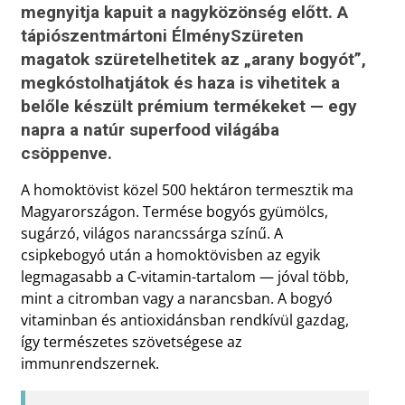
megnyitja kapuit a nagyközönség előtt. A
tápiószentmártoni ÉlménySzüreten
magatok szüretelhetitek az „arany bogyót”,
megkóstolhatjátok és haza is vihetitek a
belőle készült prémium termékeket — egy
napra a natúr superfood világába
csöppenve.
A homoktövist közel 500 hektáron termesztik ma
Magyarországon. Termése bogyós gyümölcs,
sugárzó, világos narancssárga színű. A
csipkebogyó után a homoktövisben az egyik
legmagasabb a C-vitamin-tartalom — jóval több,
mint a citromban vagy a narancsban. A bogyó
vitaminban és antioxidánsban rendkívül gazdag,
így természetes szövetségese az
immunrendszernek.