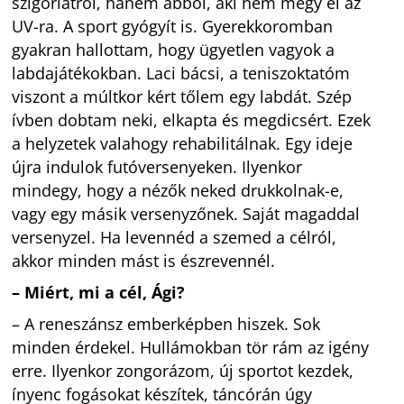
szigorlatról, hanem abból, aki nem megy el az
UV-ra. A sport gyógyít is. Gyerekkoromban
gyakran hallottam, hogy ügyetlen vagyok a
labdajátékokban. Laci bácsi, a teniszoktatóm
viszont a múltkor kért tőlem egy labdát. Szép
ívben dobtam neki, elkapta és megdicsért. Ezek
a helyzetek valahogy rehabilitálnak. Egy ideje
újra indulok futóversenyeken. Ilyenkor
mindegy, hogy a nézők neked drukkolnak-e,
vagy egy másik versenyzőnek. Saját magaddal
versenyzel. Ha levennéd a szemed a célról,
akkor minden mást is észrevennél.
– Miért, mi a cél, Ági?
– A reneszánsz emberképben hiszek. Sok
minden érdekel. Hullámokban tör rám az igény
erre. Ilyenkor zongorázom, új sportot kezdek,
ínyenc fogásokat készítek, táncórán úgy