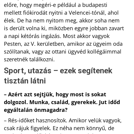
előre, hogy megéri-e például a budapesti
mellett fiókirodát nyitni a Velencei-tónál, ahol
élek. De ha nem nyitom meg, akkor soha nem
is derült volna ki, miközben egyre jobban zavart
a napi kétórás ingázás. Most akkor vagyok
Pesten, az V. kerületben, amikor az ügyeim oda
szólítanak, vagy az ottani ügyvéd kollégáimmal
szeretnék találkozni.
Sport, utazás – ezek segítenek
tisztán látni
– Azért azt sejtjük, hogy most is sokat
dolgozol. Munka, család, gyerekek. Jut időd
egyáltalán önmagadra?
– Rés-időket hasznosítok. Amikor velük vagyok,
csak rájuk figyelek. Ez néha nem könnyű, de