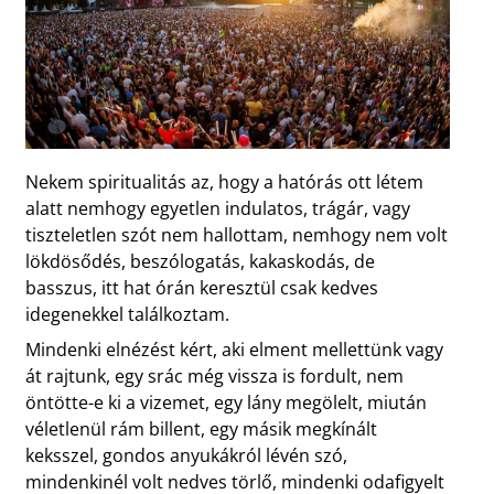
Nekem spiritualitás az, hogy a hatórás ott létem
alatt nemhogy egyetlen indulatos, trágár, vagy
tiszteletlen szót nem hallottam, nemhogy nem volt
lökdösődés, beszólogatás, kakaskodás, de
basszus, itt hat órán keresztül csak kedves
idegenekkel találkoztam.
Mindenki elnézést kért, aki elment mellettünk vagy
át rajtunk, egy srác még vissza is fordult, nem
öntötte-e ki a vizemet, egy lány megölelt, miután
véletlenül rám billent, egy másik megkínált
keksszel, gondos anyukákról lévén szó,
mindenkinél volt nedves törlő, mindenki odafigyelt