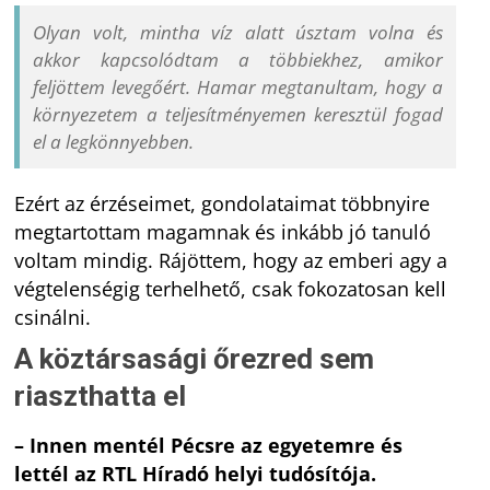
Olyan volt, mintha víz alatt úsztam volna és
akkor kapcsolódtam a többiekhez, amikor
feljöttem levegőért. Hamar megtanultam, hogy a
környezetem a teljesítményemen keresztül fogad
el a legkönnyebben.
Ezért az érzéseimet, gondolataimat többnyire
megtartottam magamnak és inkább jó tanuló
voltam mindig. Rájöttem, hogy az emberi agy a
végtelenségig terhelhető, csak fokozatosan kell
csinálni.
A köztársasági őrezred sem
riaszthatta el
– Innen mentél Pécsre az egyetemre és
lettél az RTL Híradó helyi tudósítója.