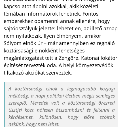
kapcsolatot ápolni azokkal, akik közéleti
témában informátorok lehetnek. Fontos
emberekhez odamenni annak ellenére, hogy
sajtóosztályuk jelezte: lehetetlen, az illető aznap
nem nyilatkozik. Ilyen élményem, amikor
Sólyom elnök úr – már amennyiben ez regnáló
köztársasági elnökként lehetséges –
magánlátogatást tett a Zengőre. Katonai lokátor
építését tervezték oda. A helyi környezetvédők
tiltakozó akciókat szerveztek.
A köztársasági elnök a legmagasabb közjogi
méltóság, a napi politikai életben mégis semleges
szereplő. Meredek volt a köztársasági őrezred
tisztjei közt nőiesen átszambázni és feltenni a
kérdésemet, különösen, hogy előre szóltak
nekünk, hogy nem lehet.