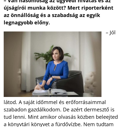
– Van hasonlóság az ügyvédi hivatás és az
újságírói munka között? Mert riporterként
az önnállóság és a szabadság az egyik
legnagyobb előny.
– Jól
látod. A saját időmmel és erőforrásaimmal
szabadon gazdálkodom. De azért dermesztő is
tud lenni. Mint amikor olvasás közben beleejted
a könyvtári könyvet a fürdővízbe. Nem tudtam