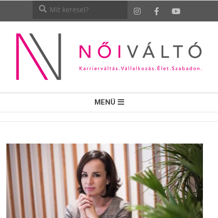
NŐI
MENÜ
VÁLTÓ