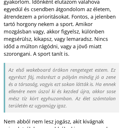
gyakorlom. Időnként elutazom valahova
egyedül és csendben átgondolom az életem,
átrendezem a prioritásokat. Fontos, a jelenben
tartó horgony nekem a sport. Amikor
mozgásban vagy, akkor figyelsz, különben
megsérülsz, kikapsz, vagy lemaradsz. Nincs
időd a múlton rágódni, vagy a jövő miatt
szorongani. A sport tanít is.
Az első wakeboard órákon rengeteget estem. Ez
egyrészt fáj, másrészt a pályán mindig jó a zene
és a társaság, vagyis ezt sokan látták is. Ha ennek
ellenére nem úszol ki és kezded újra, akkor sose
mész tíz kört egyhuzamban. Az élet számtalan
területén ez ugyanúgy igaz.
Nem abból nem lesz jogász, akit kivágnak