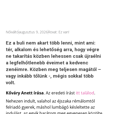
Nőiváltó
augusztus 9, 2026
Rovat:
Ez van!
Ez a buli nem akart több lenni, mint ami:
tér, alkalom és lehetőség arra, hogy végre
ne takarítás közben lehessen csak újraélni
a legfelhőtlenebb éveimet a kedvenc
zenéimre. Közben meg teljesen magától –
vagy inkább tőlünk -, mégis sokkal több
volt.
Kőváry Anett írása
. Az eredeti írást
itt találod
.
Nehezen indult, valahol az éjszaka rémálomtól
felriadó gyerek, máshol lumbágó késleltette az
indulást, az egyik barátom meg egyenesen közölte,