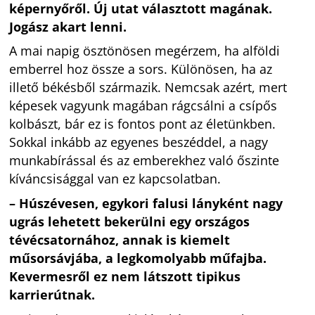
képernyőről. Új utat választott magának.
Jogász akart lenni.
A mai napig ösztönösen megérzem, ha alföldi
emberrel hoz össze a sors. Különösen, ha az
illető békésből származik. Nemcsak azért, mert
képesek vagyunk magában rágcsálni a csípős
kolbászt, bár ez is fontos pont az életünkben.
Sokkal inkább az egyenes beszéddel, a nagy
munkabírással és az emberekhez való őszinte
kíváncsisággal van ez kapcsolatban.
– Húszévesen, egykori falusi lányként nagy
ugrás lehetett bekerülni egy országos
tévécsatornához, annak is kiemelt
műsorsávjába, a legkomolyabb műfajba.
Kevermesről ez nem látszott tipikus
karrierútnak.