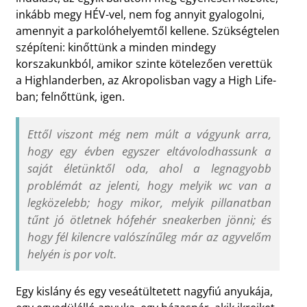
inkább megy HÉV-vel, nem fog annyit gyalogolni,
amennyit a parkolóhelyemtől kellene. Szükségtelen
szépíteni: kinőttünk a minden mindegy
korszakunkból, amikor szinte kötelezően verettük
a Highlanderben, az Akropolisban vagy a High Life-
ban; felnőttünk, igen.
Ettől viszont még nem múlt a vágyunk arra,
hogy egy évben egyszer eltávolodhassunk a
saját életünktől oda, ahol a legnagyobb
problémát az jelenti, hogy melyik wc van a
legközelebb; hogy mikor, melyik pillanatban
tűnt jó ötletnek hófehér sneakerben jönni; és
hogy fél kilencre valószínűleg már az agyvelőm
helyén is por volt.
Egy kislány és egy veseátültetett nagyfiú anyukája,