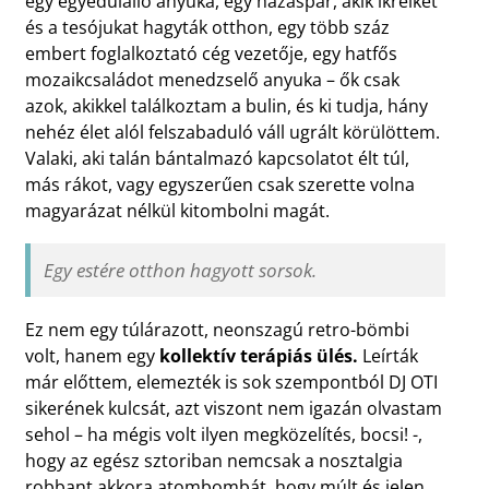
egy egyedülálló anyuka, egy házaspár, akik ikreiket
és a tesójukat hagyták otthon, egy több száz
embert foglalkoztató cég vezetője, egy hatfős
mozaikcsaládot menedzselő anyuka – ők csak
azok, akikkel találkoztam a bulin, és ki tudja, hány
nehéz élet alól felszabaduló váll ugrált körülöttem.
Valaki, aki talán bántalmazó kapcsolatot élt túl,
más rákot, vagy egyszerűen csak szerette volna
magyarázat nélkül kitombolni magát.
Egy estére otthon hagyott sorsok.
Ez nem egy túlárazott, neonszagú retro-bömbi
volt, hanem egy
kollektív terápiás ülés.
Leírták
már előttem, elemezték is sok szempontból DJ OTI
sikerének kulcsát, azt viszont nem igazán olvastam
sehol – ha mégis volt ilyen megközelítés, bocsi! -,
hogy az egész sztoriban nemcsak a nosztalgia
robbant akkora atombombát, hogy múlt és jelen