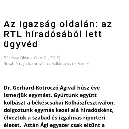
Az igazság oldalán: az
RTL híradósából lett
ügyvéd
Békéssy Olga
október 21, 2019
Rovat:
A nagy karrierváltás
,
Vállalkozás és Karrier
Dr.
Gerhard
-Kotroczó Ágival húsz éve
ismerjük egymást. Gyúrtunk együtt
kolbászt a békéscsabai Kolbászfesztiválon,
dolgoztunk egymás kezei alá híradósként,
élveztük a szabad és izgalmas riporteri
életet. Aztán Ági egyszer csak eltűnt a