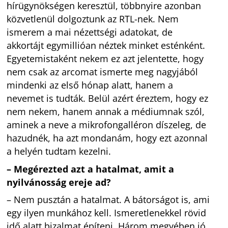
hírügynökségen keresztül, többnyire azonban
közvetlenül dolgoztunk az RTL-nek. Nem
ismerem a mai nézettségi adatokat, de
akkortájt egymillióan néztek minket esténként.
Egyetemistaként nekem ez azt jelentette, hogy
nem csak az arcomat ismerte meg nagyjából
mindenki az első hónap alatt, hanem a
nevemet is tudták. Belül azért éreztem, hogy ez
nem nekem, hanem annak a médiumnak szól,
aminek a neve a mikrofongalléron díszeleg, de
hazudnék, ha azt mondanám, hogy ezt azonnal
a helyén tudtam kezelni.
– Megérezted azt a hatalmat, amit a
nyilvánosság ereje ad?
– Nem pusztán a hatalmat. A bátorságot is, ami
egy ilyen munkához kell. Ismeretlenekkel rövid
idő alatt bizalmat építeni. Három megyében jó