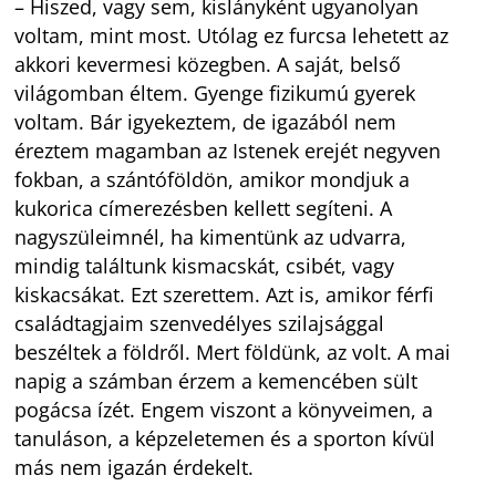
– Hiszed, vagy sem, kislányként ugyanolyan
voltam, mint most. Utólag ez furcsa lehetett az
akkori kevermesi közegben. A saját, belső
világomban éltem. Gyenge fizikumú gyerek
voltam. Bár igyekeztem, de igazából nem
éreztem magamban az Istenek erejét negyven
fokban, a szántóföldön, amikor mondjuk a
kukorica címerezésben kellett segíteni. A
nagyszüleimnél, ha kimentünk az udvarra,
mindig találtunk kismacskát, csibét, vagy
kiskacsákat. Ezt szerettem. Azt is, amikor férfi
családtagjaim szenvedélyes szilajsággal
beszéltek a földről. Mert földünk, az volt. A mai
napig a számban érzem a kemencében sült
pogácsa ízét. Engem viszont a könyveimen, a
tanuláson, a képzeletemen és a sporton kívül
más nem igazán érdekelt.