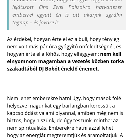
lejátszott Eins Zwei Polizai-ra hatvanezer
emberrel együtt én is ott akarjak ugrálni
tegnap – és jövőre is.
Az érdekel, hogyan érte el ez a buli, hogy tényleg
nem volt más pár óra gyógyító önfeledtségnél, és
hogyan érte el a főhős, hogy elhiggyem:
nem kell
elnyomnom magamban a vezetés közben torka
szakadtából DJ Bobót éneklő énemet.
Nem lehet emberekre hatni úgy, hogy mások fölé
helyezve magunkat egy barlangban keressük a
kapcsolódást valami olyannal, amiben még nem is
biztos, hogy hiszünk, de úgy teszünk, mintha; az
nem spiritualitás. Emberekre hatni azzal lehet,
hogy az energiát megteremtjük és áramoltatjuk. A