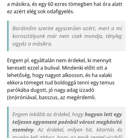
a másikra, és egy 60 ezres tömegben hat óra alatt
ez azért elég sok odafigyelés.
Barátnőm szerint egyszerűen azért, mert a mi
korosztályunk már nem csak mondja, tényleg
vigyáz a másikra.
Engem pl. egyáltalán nem érdekel, ki mennyit
keresett ezzel a bulival. Mindenki előtt ott a
lehetőség, hogy nagyot alkosson, és ha valaki
ekkora tömeget tud boldoggá tenni egy temus
parókába dugott, jó nagy adag izzadó
(ön)iróniával, basszus, az megérdemli.
Engem inkább az érdekel, hogy
hogyan lett egy
teljesen agyament poénból várost megbénító
esemény
. Az érdekel, milyen hit, kitartás és
munka kell ahhoz, hogy az egyik reggel viccből