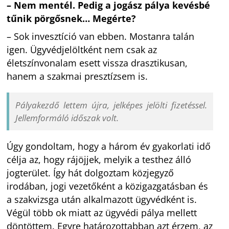
– Nem mentél. Pedig a jogász pálya kevésbé
tűnik pörgősnek… Megérte?
– Sok invesztíció van ebben. Mostanra talán
igen. Ügyvédjelöltként nem csak az
életszínvonalam esett vissza drasztikusan,
hanem a szakmai presztízsem is.
Pályakezdő lettem újra, jelképes jelölti fizetéssel.
Jellemformáló időszak volt.
Úgy gondoltam, hogy a három év gyakorlati idő
célja az, hogy rájöjjek, melyik a testhez álló
jogterület. Így hát dolgoztam közjegyző
irodában, jogi vezetőként a közigazgatásban és
a szakvizsga után alkalmazott ügyvédként is.
Végül több ok miatt az ügyvédi pálya mellett
döntöttem. Egyre határozottabban azt érzem, az