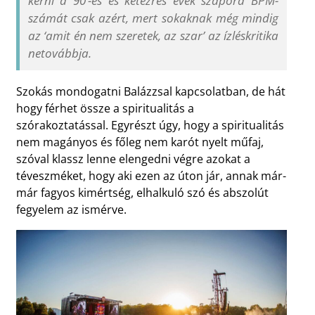
kérni a 90’-es és kétezres évek szapora BPM-
számát csak azért, mert sokaknak még mindig
az ‘amit én nem szeretek, az szar’ az ízléskritika
netovábbja.
Szokás mondogatni Balázzsal kapcsolatban, de hát
hogy férhet össze a spiritualitás a
szórakoztatással. Egyrészt úgy, hogy a spiritualitás
nem magányos és főleg nem karót nyelt műfaj,
szóval klassz lenne elengedni végre azokat a
téveszméket, hogy aki ezen az úton jár, annak már-
már fagyos kimértség, elhalkuló szó és abszolút
fegyelem az ismérve.