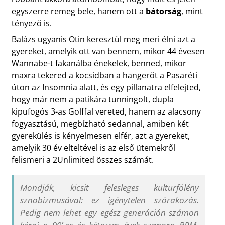
egyszerre remeg bele, hanem ott a
bátorság
, mint
tényező is.
Balázs ugyanis Otin keresztül meg meri élni azt a
gyereket, amelyik ott van bennem, mikor 44 évesen
Wannabe-t fakanálba énekelek, benned, mikor
maxra tekered a kocsidban a hangerőt a Pasaréti
úton az Insomnia alatt, és egy pillanatra elfelejted,
hogy már nem a patikára tunningolt, dupla
kipufogós 3-as Golffal vereted, hanem az alacsony
fogyasztású, megbízható sedannal, amiben két
gyerekülés is kényelmesen elfér, azt a gyereket,
amelyik 30 év elteltével is az első ütemekről
felismeri a 2Unlimited összes számát.
Mondják, kicsit felesleges kulturfölény
sznobizmusával: ez igénytelen szórakozás.
Pedig nem lehet egy egész generáción számon