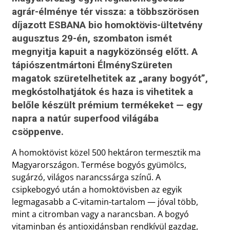
agrár-élménye tér vissza: a többszörösen
díjazott ESBANA bio homoktövis-ültetvény
augusztus 29-én, szombaton ismét
megnyitja kapuit a nagyközönség előtt. A
tápiószentmártoni ÉlménySzüreten
magatok szüretelhetitek az „arany bogyót”,
megkóstolhatjátok és haza is vihetitek a
belőle készült prémium termékeket — egy
napra a natúr superfood világába
csöppenve.
A homoktövist közel 500 hektáron termesztik ma
Magyarországon. Termése bogyós gyümölcs,
sugárzó, világos narancssárga színű. A
csipkebogyó után a homoktövisben az egyik
legmagasabb a C-vitamin-tartalom — jóval több,
mint a citromban vagy a narancsban. A bogyó
vitaminban és antioxidánsban rendkívül gazdag,