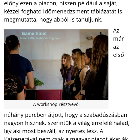
előny ezen a piacon, hiszen például a saját,
kézzel fogható időmenedzsment táblázatát is
megmutatta, hogy abból is tanuljunk.
Az
már
az
első
A workshop résztvevői
néhány percben átjött, hogy a szabadúszásban
nagyon hisznek, szerintük a világ errefelé halad,
így aki most beszáll, az nyertes lesz. A
Kaizenerával nem csak a magyar piacot akarják