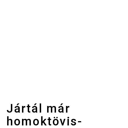
Jártál már
homoktövis-