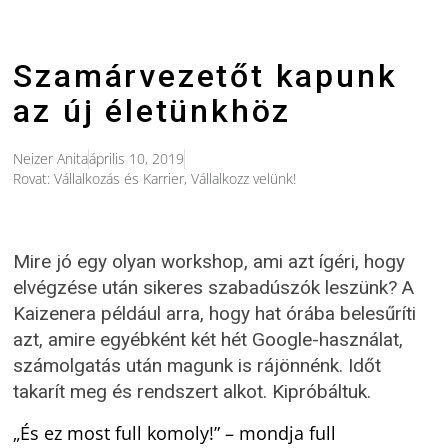
Szamárvezetőt kapunk
az új életünkhöz
Neizer Anita
április 10, 2019
Rovat:
Vállalkozás és Karrier
,
Vállalkozz velünk!
Mire jó egy olyan workshop, ami azt ígéri, hogy
elvégzése után sikeres szabadúszók leszünk? A
Kaizenera például arra, hogy hat órába belesűríti
azt, amire egyébként két hét Google-használat,
számolgatás után magunk is rájönnénk. Időt
takarít meg és rendszert alkot. Kipróbáltuk.
„És ez most full komoly!” – mondja full