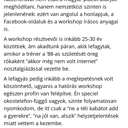
meghódítani, hanem nemzetközi szinten is
jelenlenének: ezért van angolul a honlapjuk, a
Facebook-oldaluk és a workshop írásos anyagai
is.
A workshop résztvevői is inkább 25-30 év
közöttiek, ám akadtunk páran, akik lefagytak,
amikor a tréner a ‘88-as születését öreg
rókaként “akkor még nem volt internet”
nosztalgiázással vezette be.
A lefagyás pedig inkább a meglepetésnek volt
köszönhető, ugyanis a hatórás workshop
egészen profin van felépítve. Én speciel
okostelefon-függő vagyok, szinte folyamatosan
nyomkodom, de itt csak a “ne a téli kabátot add
a gyerekre”, “na jól van, alszik” helyzetjelentések
miatt vettem a kezembe.