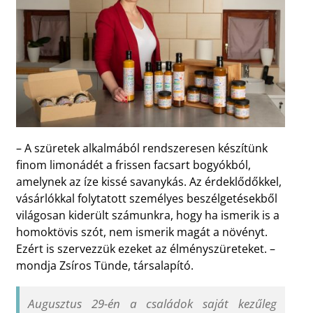
– A szüretek alkalmából rendszeresen készítünk
finom limonádét a frissen facsart bogyókból,
amelynek az íze kissé savanykás. Az érdeklődőkkel,
vásárlókkal folytatott személyes beszélgetésekből
világosan kiderült számunkra, hogy ha ismerik is a
homoktövis szót, nem ismerik magát a növényt.
Ezért is szervezzük ezeket az élményszüreteket. –
mondja Zsíros Tünde, társalapító.
Augusztus 29-én a családok saját kezűleg