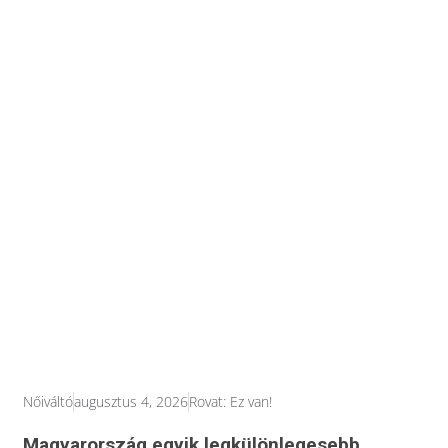
Nőiváltó
augusztus 4, 2026
Rovat:
Ez van!
Magyarország egyik legkülönlegesebb