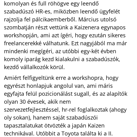
komolyan és full röhögve egy leendő
szabadúszó HR-es, miközben leendő ügyfelét
rajzolja fel pálcikaemberből. Március utolsó
szombatján részt vettünk a Kaizenera egynapos
workshopján, ami azt ígéri, hogy ezután sikeres
freelancerekké válhatunk. Ezt nagyjából ma már
mindenki megígéri, az utóbbi egy-két évben
komoly iparág kezd kialakulni a szabadúszók,
kezdő vállalkozók körül.
Amiért felfigyeltünk erre a workshopra, hogy
egyrészt honlapjuk angolul van, ami máris
egyfajta felül pozicionálást sugall, és az alapítók
olyan 30 évesek, akik nem
szervezetfejlesztéssel, hr-rel foglalkoztak (ahogy
oly sokan), hanem saját szabadúszói
tapasztalatukat ötvözték a japán Kaizen
technikával. Utóbbit a Toyota találta ki a II.