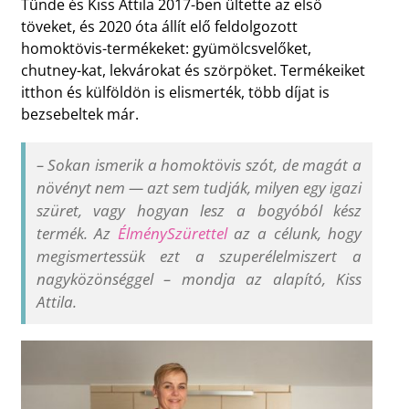
Tünde és Kiss Attila 2017-ben ültette az első
töveket, és 2020 óta állít elő feldolgozott
homoktövis-termékeket: gyümölcsvelőket,
chutney-kat, lekvárokat és szörpöket. Termékeiket
itthon és külföldön is elismerték, több díjat is
bezsebeltek már.
–
Sokan ismerik a homoktövis szót, de magát a
növényt nem — azt sem tudják, milyen egy igazi
szüret, vagy hogyan lesz a bogyóból kész
termék. Az
ÉlménySzürettel
az a célunk, hogy
megismertessük ezt a szuperélelmiszert a
nagyközönséggel
–
mondja az alapító, Kiss
Attila.