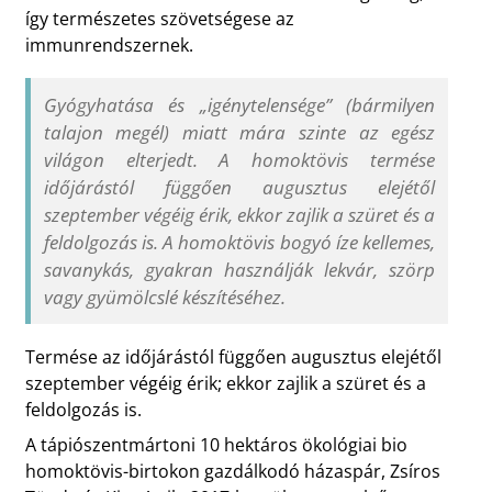
így természetes szövetségese az
immunrendszernek.
Gyógyhatása és „igénytelensége” (bármilyen
talajon megél) miatt mára szinte az egész
világon elterjedt. A homoktövis termése
időjárástól függően augusztus elejétől
szeptember végéig érik, ekkor zajlik a szüret és a
feldolgozás is. A homoktövis bogyó íze kellemes,
savanykás, gyakran használják lekvár, szörp
vagy gyümölcslé készítéséhez.
Termése az időjárástól függően augusztus elejétől
szeptember végéig érik; ekkor zajlik a szüret és a
feldolgozás is.
A tápiószentmártoni 10 hektáros ökológiai bio
homoktövis-birtokon gazdálkodó házaspár, Zsíros