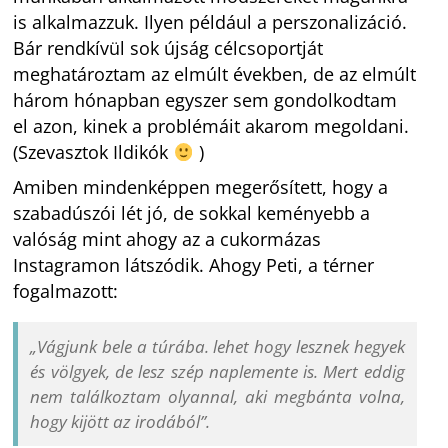
is alkalmazzuk. Ilyen például a perszonalizáció.
Bár rendkívül sok újság célcsoportját
meghatároztam az elmúlt években, de az elmúlt
három hónapban egyszer sem gondolkodtam
el azon, kinek a problémáit akarom megoldani.
(Szevasztok Ildikók
)
Amiben mindenképpen megerősített, hogy a
szabadúszói lét jó, de sokkal keményebb a
valóság mint ahogy az a cukormázas
Instagramon látszódik. Ahogy Peti, a térner
fogalmazott:
„Vágjunk bele a túrába. lehet hogy lesznek hegyek
és völgyek, de lesz szép naplemente is. Mert eddig
nem találkoztam olyannal, aki megbánta volna,
hogy kijött az irodából”.