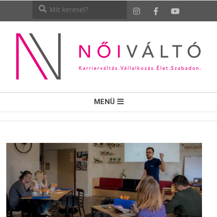
NŐI
MENÜ
VÁLTÓ