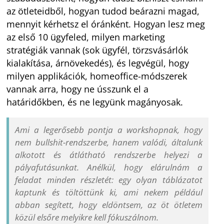
az ötleteidből, hogyan tudod beárazni magad,
mennyit kérhetsz el óránként. Hogyan lesz meg
az első 10 ügyfeled, milyen marketing
stratégiák vannak (sok ügyfél, törzsvásárlók
kialakítása, árnövekedés), és legvégül, hogy
milyen applikációk, homeoffice-módszerek
vannak arra, hogy ne ússzunk el a
határidőkben, és ne legyünk magányosak.
Ami a legerősebb pontja a workshopnak, hogy
nem bullshit-rendszerbe, hanem valódi, általunk
alkotott és átlátható rendszerbe helyezi a
pályafutásunkat. Anélkül, hogy elárulnám a
feladat minden részletét: egy olyan táblázatot
kaptunk és töltöttünk ki, ami nekem például
abban segített, hogy eldöntsem, az öt ötletem
közül elsőre melyikre kell fókuszálnom.