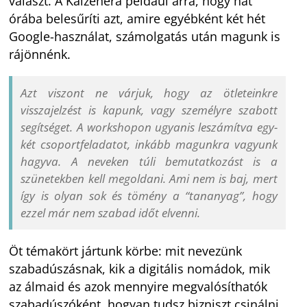
választ. A Kaizenera például arra, hogy hat
órába belesűríti azt, amire egyébként két hét
Google-használat, számolgatás után magunk is
rájönnénk.
Azt viszont ne várjuk, hogy az ötleteinkre
visszajelzést is kapunk, vagy személyre szabott
segítséget. A workshopon ugyanis leszámítva egy-
két csoportfeladatot, inkább magunkra vagyunk
hagyva. A neveken túli bemutatkozást is a
szünetekben kell megoldani. Ami nem is baj, mert
így is olyan sok és tömény a “tananyag”, hogy
ezzel már nem szabad időt elvenni.
Öt témakört jártunk körbe: mit nevezünk
szabadúszásnak, kik a digitális nomádok, mik
az álmaid és azok mennyire megvalósíthatók
szabadúszóként, hogyan tudsz bizniszt csinálni