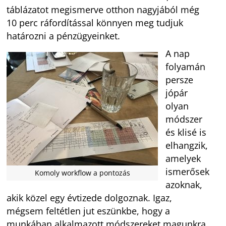
táblázatot megismerve otthon nagyjából még
10 perc ráfordítással könnyen meg tudjuk
határozni a pénzügyeinket.
A nap
folyamán
persze
jópár
olyan
módszer
és klisé is
elhangzik,
amelyek
ismerősek
Komoly workflow a pontozás
azoknak,
akik közel egy évtizede dolgoznak. Igaz,
mégsem feltétlen jut eszünkbe, hogy a
munkában alkalmazott módszereket magunkra