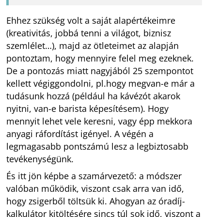
Ehhez szükség volt a saját alapértékeimre
(kreativitás, jobbá tenni a világot, biznisz
szemlélet…), majd az ötleteimet az alapján
pontoztam, hogy mennyire felel meg ezeknek.
De a pontozás miatt nagyjából 25 szempontot
kellett végiggondolni, pl.hogy megvan-e már a
tudásunk hozzá (például ha kávézót akarok
nyitni, van-e barista képesítésem). Hogy
mennyit lehet vele keresni, vagy épp mekkora
anyagi ráfordítást igényel. A végén a
legmagasabb pontszámú lesz a legbiztosabb
tevékenységünk.
És itt jön képbe a szamárvezető: a módszer
valóban működik, viszont csak arra van idő,
hogy zsigerből töltsük ki. Ahogyan az óradíj-
kalkulátor kitöltésére sincs túl sok idő, viszont a