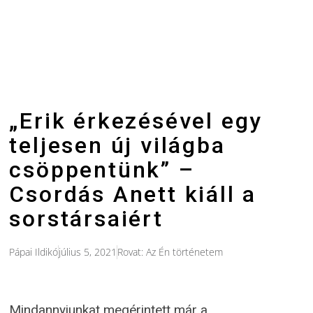
„Erik érkezésével egy
teljesen új világba
csöppentünk” –
Csordás Anett kiáll a
sorstársaiért
Pápai Ildikó
július 5, 2021
Rovat:
Az Én történetem
Mindannyiunkat megérintett már a