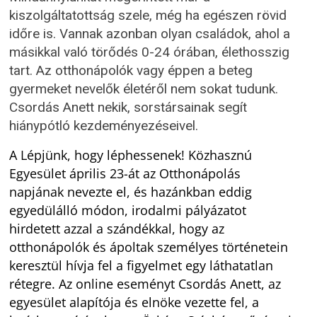
kiszolgáltatottság szele, még ha egészen rövid
időre is. Vannak azonban olyan családok, ahol a
másikkal való törődés 0-24 órában, élethosszig
tart. Az otthonápolók vagy éppen a beteg
gyermeket nevelők életéről nem sokat tudunk.
Csordás Anett nekik, sorstársainak segít
hiánypótló kezdeményezéseivel.
A Lépjünk, hogy léphessenek! Közhasznú
Egyesület április 23-át az Otthonápolás
napjának nevezte el, és hazánkban eddig
egyedülálló módon, irodalmi pályázatot
hirdetett azzal a szándékkal, hogy az
otthonápolók és ápoltak személyes történetein
keresztül hívja fel a figyelmet egy láthatatlan
rétegre. Az online eseményt Csordás Anett, az
egyesület alapítója és elnöke vezette fel, a