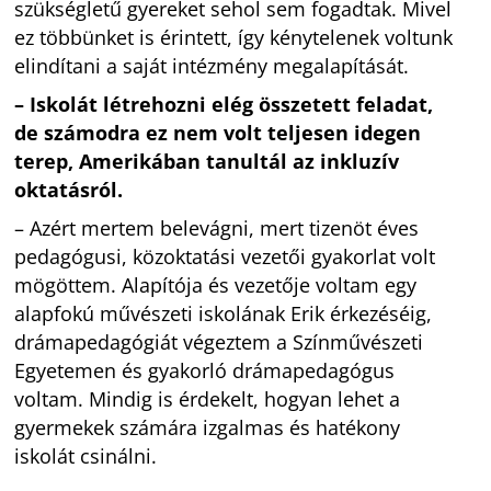
szükségletű gyereket sehol sem fogadtak. Mivel
ez többünket is érintett, így kénytelenek voltunk
elindítani a saját intézmény megalapítását.
– Iskolát létrehozni elég összetett feladat,
de számodra ez nem volt teljesen idegen
terep, Amerikában tanultál az inkluzív
oktatásról.
– Azért mertem belevágni, mert tizenöt éves
pedagógusi, közoktatási vezetői gyakorlat volt
mögöttem. Alapítója és vezetője voltam egy
alapfokú művészeti iskolának Erik érkezéséig,
drámapedagógiát végeztem a Színművészeti
Egyetemen és gyakorló drámapedagógus
voltam. Mindig is érdekelt, hogyan lehet a
gyermekek számára izgalmas és hatékony
iskolát csinálni.