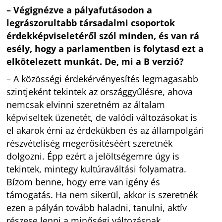
– Végignézve a pályafutásodon a
legrászorultabb társadalmi csoportok
érdekképviseletéről szól minden, és van rá
esély, hogy a parlamentben is folytasd ezt a
elkötelezett munkát. De, mi a B verzió?
– A közösségi érdekérvényesítés legmagasabb
szintjeként tekintek az országgyűlésre, ahova
nemcsak elvinni szeretném az általam
képviseltek üzenetét, de valódi változásokat is
el akarok érni az érdekükben és az állampolgári
részvételiség megerősítéséért szeretnék
dolgozni. Épp ezért a jelöltségemre úgy is
tekintek, mintegy kultúraváltási folyamatra.
Bízom benne, hogy erre van igény és
támogatás. Ha nem sikerül, akkor is szeretnék
ezen a pályán tovább haladni, tanulni, aktív
részese lenni a minőségi változásnak.