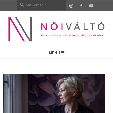
NŐI
MENÜ
VÁLTÓ