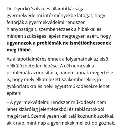
Dr. Gyurkó Szilvia és államtitkársága
gyermekvédelmi intézményekbe látogat, hogy
feltárják a gyermekvédelmi rendszer
hiányosságait, szembenézzeek a hibákkal és
minden szükséges lépést megtegyen azért, hogy
ugyanazok a problémák ne ismétlődhessenek
meg többé.
Az állapotfelmérés ennek a folyamatnak az első,
nélkülözhetetlen lépése. A cél nemcsak a
problémák azonosítása, hanem annak megértése
is, hogy mely elkötelezett szakemberekre, jó
gyakorlatokra és helyi együttműködésekre lehet
építeni.
– A gyermekvédelmi rendszer működését nem
lehet kizárólag jelentésekből és táblázatokból
megérteni. Személyesen kell találkoznunk azokkal,
akik nap, mint nap a gyermekek mellett dolgoznak,