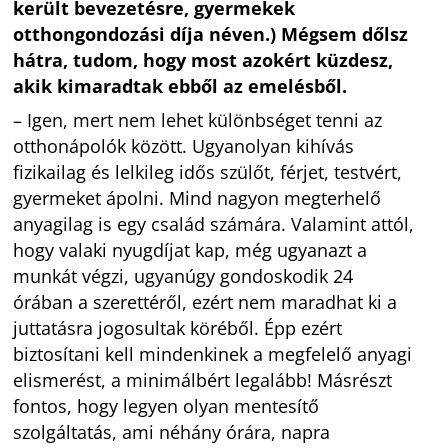
került bevezetésre, gyermekek
otthongondozási díja néven.) Mégsem dőlsz
hátra, tudom, hogy most azokért küzdesz,
akik kimaradtak ebből az emelésből.
– Igen, mert nem lehet különbséget tenni az
otthonápolók között. Ugyanolyan kihívás
fizikailag és lelkileg idős szülőt, férjet, testvért,
gyermeket ápolni. Mind nagyon megterhelő
anyagilag is egy család számára. Valamint attól,
hogy valaki nyugdíjat kap, még ugyanazt a
munkát végzi, ugyanúgy gondoskodik 24
órában a szerettéről, ezért nem maradhat ki a
juttatásra jogosultak köréből. Épp ezért
biztosítani kell mindenkinek a megfelelő anyagi
elismerést, a minimálbért legalább! Másrészt
fontos, hogy legyen olyan mentesítő
szolgáltatás, ami néhány órára, napra