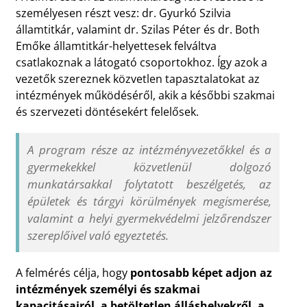
személyesen részt vesz: dr. Gyurkó Szilvia
államtitkár, valamint dr. Szilas Péter és dr. Both
Emőke államtitkár-helyettesek felváltva
csatlakoznak a látogató csoportokhoz. Így azok a
vezetők szereznek közvetlen tapasztalatokat az
intézmények működéséről, akik a későbbi szakmai
és szervezeti döntésekért felelősek.
A program része az intézményvezetőkkel és a
gyermekekkel közvetlenül dolgozó
munkatársakkal folytatott beszélgetés, az
épületek és tárgyi körülmények megismerése,
valamint a helyi gyermekvédelmi jelzőrendszer
szereplőivel való egyeztetés.
A felmérés célja, hogy
pontosabb képet adjon az
intézmények személyi és szakmai
kapacitásairól, a betöltetlen álláshelyekről, a