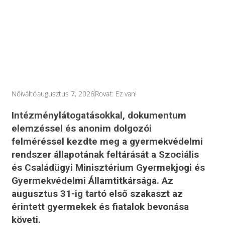
Nőiváltó
augusztus 7, 2026
Rovat:
Ez van!
Intézménylátogatásokkal, dokumentum
elemzéssel és anonim dolgozói
felméréssel kezdte meg a gyermekvédelmi
rendszer állapotának feltárását a Szociális
és Családügyi Minisztérium Gyermekjogi és
Gyermekvédelmi Államtitkársága. Az
augusztus 31-ig tartó első szakaszt az
érintett gyermekek és fiatalok bevonása
követi.