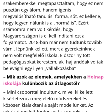
szakemberekkel megtapasztaltam, hogy ez nem
pusztán egy álom, hanem igenis
megvalósítható tanulási forma, sőt, ez kellene,
hogy legyen nálunk is a „normális”. Ezért
számomra nem volt kérdés, hogy
Magyarországon is el kell indítani ezt a
folyamatot. 2018-ban már nem tudtunk tovább
várni, lépnünk kellett, mert a gyerekeinknek
nem volt megfelelő iskola. Először nyitott
pedagógusokat kerestem, aki hajlandóak voltak
belevágni egy ilyen „vállalkozásba”
– Mik azok az elemek, amelyekben a
Holnap
iskolája
különbözik az átlagostól?
– Mini csoporttal indultunk, mivel ki kellett
kísérletezni a megfelelő módszereket és
közösen kialakítani a saját modellünket. Az
inklúzió mellett fontos volt számunkra a