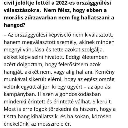
civil jelöltje lettél a 2022-es országgyűlési
választásokra. Nem félsz, hogy ebben a
morális zűrzavarban nem fog hallatszani a
hangod?
– Az országgyűlési képviselő nem kiválasztott,
hanem megválasztott személy, akinek minden
megnyilvánulása és tette azokat szolgálja,
akiket képviselni hivatott. Eddigi életemben
azért dolgoztam, hogy felerősítsem azok
hangját, akikét nem, vagy alig hallani. Kemény
munkával sikerült elérni, hogy az egész ország
velünk együtt álljon ki egy ügyért – az ápolási
kampányban. Hiszen a gondoskodásban
mindenki érintett és érintetté válhat. Sikerült.
Most is erre fogok törekedni és hiszem, hogy a
tiszta hang kihallatszik, és ha sokan, közösen
énekelünk, az messzire elér.