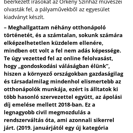
beérkezett írásokat az Örkény Színház művészei
olvasták fel, a pályaművekből az egyesület
kiadványt készít.
– Meghallgattam néhány otthonápoló
történetét, és a számtalan, sokunk számára
elképzelhetetlen küzdelem ellenére,
mindben ott volt a fel nem adás képessége.
Te úgy vezetted fel az online felolvasást,
hogy „gondoskodási váláságban élünk”,
hiszen a környező országokban gazdaságilag
és társadalmilag mindenhol elismertebb az
otthonápolók munkája, ezért is álltatok ki
több hasonló szervezettel együtt, az ápolási
díj emelése mellett 2018-ban. Ez a
legnagyobb civil megmozdulás a
rendszerváltás óta, ami azonnali sikerrel
járt. (2019. januárjától egy új kategória