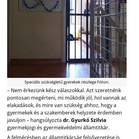
Speciális szükségletű gyerekek részlege Fóton.
– Nem érkezünk kész válaszokkal. Azt szeretnénk
pontosan megérteni, mi működik jól, hol vannak az
elakadások, és mire van szükség ahhoz, hogy a
gyermekek és a szakemberek helyzete érdemben
javuljon – hangsúlyozta
dr. Gyurkó Szilvia
gyermekjogi és gyermekvédelmi államtitkár.
A felmérésben az államtitkárság felsővezetése is