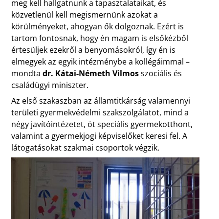
meg kell hallgatnunk a tapasztalataikat, és
közvetlenül kell megismernünk azokat a
körülményeket, ahogyan ők dolgoznak. Ezért is
tartom fontosnak, hogy én magam is elsőkézből
értesüljek ezekről a benyomásokról, így én is
elmegyek az egyik intézménybe a kollégáimmal –
mondta
dr. Kátai-Németh Vilmos
szociális és
családügyi miniszter.
Az első szakaszban az államtitkárság valamennyi
területi gyermekvédelmi szakszolgálatot, mind a
négy javítóintézetet, öt speciális gyermekotthont,
valamint a gyermekjogi képviselőket keresi fel. A
látogatásokat szakmai csoportok végzik.