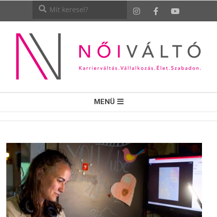
NŐI
MENÜ
VÁLTÓ