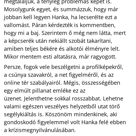
megtaláljuk, a tényleg problémás képet is.
Mosolygunk egyet, és summázzuk, hogy már
jobban kell legyen Hanka, ha lecserélte ezt a
vallomást. Páran kérdezték is kommentben,
hogy mi a baj. Szerintem ő még nem látta, mert
a képcserék után nekiállt szobát takarítani,
amiben teljes békére és alkotói élményre lelt.
Mikor mentem esti altatásra, már ragyogott.
Persze, fogok vele beszélgetni a profilképekről,
a csúnya szavakról, a net figyelméről, és az
online tér szabályairól. Mégis, összességében
egy elmúlt pillanat emléke ez az
üzenet. Jelenthetne sokkal rosszabbat. Lehetne
valami egészen veszélyes helyzetből utat törő
segélykiáltás is. Köszönöm mindenkinek, aki
gondoskodó figyelemmel volt Hanka felé ebben
a krízismegnyilvánulásában.