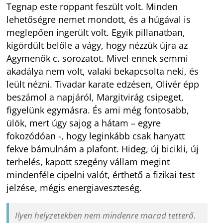
Tegnap este roppant feszült volt. Minden
lehetőségre nemet mondott, és a húgával is
meglepően ingerült volt. Egyik pillanatban,
kigördült belőle a vágy, hogy nézzük újra az
Agymenők c. sorozatot. Mivel ennek semmi
akadálya nem volt, valaki bekapcsolta neki, és
leült nézni. Tivadar karate edzésen, Olivér épp
beszámol a napjáról, Margitvirág csipeget,
figyelünk egymásra. És ami még fontosabb,
ülök, mert úgy sajog a hátam – egyre
fokozódóan -, hogy leginkább csak hanyatt
fekve bámulnám a plafont. Hideg, új bicikli, új
terhelés, kapott szegény vállam megint
mindenféle cipelni valót, érthető a fizikai test
jelzése, mégis energiaveszteség.
Ilyen helyzetekben nem mindenre marad tetterő.