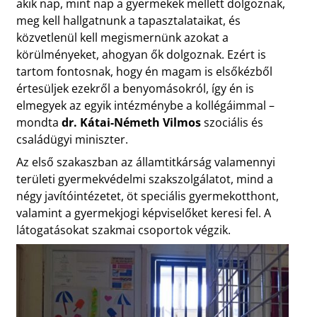
akik nap, mint nap a gyermekek mellett dolgoznak,
meg kell hallgatnunk a tapasztalataikat, és
közvetlenül kell megismernünk azokat a
körülményeket, ahogyan ők dolgoznak. Ezért is
tartom fontosnak, hogy én magam is elsőkézből
értesüljek ezekről a benyomásokról, így én is
elmegyek az egyik intézménybe a kollégáimmal –
mondta
dr. Kátai-Németh Vilmos
szociális és
családügyi miniszter.
Az első szakaszban az államtitkárság valamennyi
területi gyermekvédelmi szakszolgálatot, mind a
négy javítóintézetet, öt speciális gyermekotthont,
valamint a gyermekjogi képviselőket keresi fel. A
látogatásokat szakmai csoportok végzik.