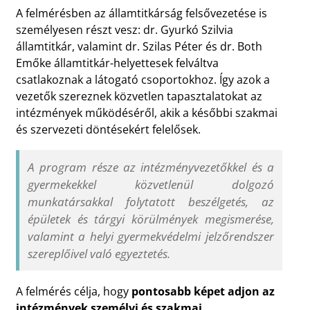
A felmérésben az államtitkárság felsővezetése is
személyesen részt vesz: dr. Gyurkó Szilvia
államtitkár, valamint dr. Szilas Péter és dr. Both
Emőke államtitkár-helyettesek felváltva
csatlakoznak a látogató csoportokhoz. Így azok a
vezetők szereznek közvetlen tapasztalatokat az
intézmények működéséről, akik a későbbi szakmai
és szervezeti döntésekért felelősek.
A program része az intézményvezetőkkel és a
gyermekekkel közvetlenül dolgozó
munkatársakkal folytatott beszélgetés, az
épületek és tárgyi körülmények megismerése,
valamint a helyi gyermekvédelmi jelzőrendszer
szereplőivel való egyeztetés.
A felmérés célja, hogy
pontosabb képet adjon az
intézmények személyi és szakmai