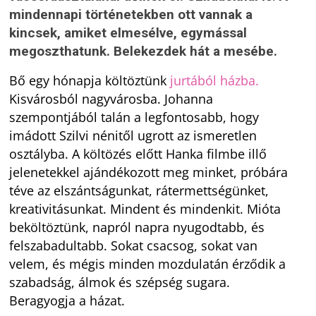
mindennapi történetekben ott vannak a
kincsek, amiket elmesélve, egymással
megoszthatunk. Belekezdek hát a mesébe.
Bő egy hónapja költöztünk
jurtából házba.
Kisvárosból nagyvárosba. Johanna
szempontjából talán a legfontosabb, hogy
imádott Szilvi nénitől ugrott az ismeretlen
osztályba. A költözés előtt Hanka filmbe illő
jelenetekkel ajándékozott meg minket, próbára
téve az elszántságunkat, rátermettségünket,
kreativitásunkat. Mindent és mindenkit. Mióta
beköltöztünk, napról napra nyugodtabb, és
felszabadultabb. Sokat csacsog, sokat van
velem, és mégis minden mozdulatán érződik a
szabadság, álmok és szépség sugara.
Beragyogja a házat.