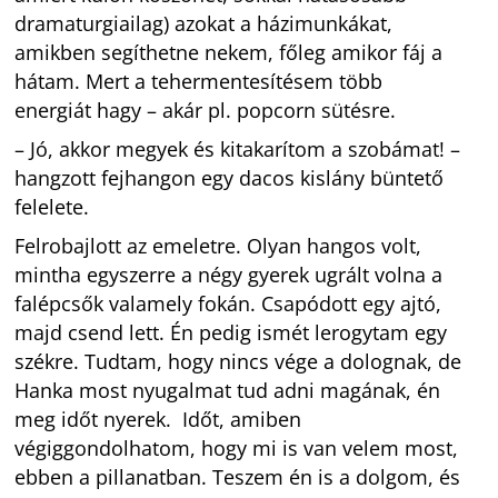
dramaturgiailag) azokat a házimunkákat,
amikben segíthetne nekem, főleg amikor fáj a
hátam. Mert a tehermentesítésem több
energiát hagy – akár pl. popcorn sütésre.
– Jó, akkor megyek és kitakarítom a szobámat! –
hangzott fejhangon egy dacos kislány büntető
felelete.
Felrobajlott az emeletre. Olyan hangos volt,
mintha egyszerre a négy gyerek ugrált volna a
falépcsők valamely fokán. Csapódott egy ajtó,
majd csend lett. Én pedig ismét lerogytam egy
székre. Tudtam, hogy nincs vége a dolognak, de
Hanka most nyugalmat tud adni magának, én
meg időt nyerek. Időt, amiben
végiggondolhatom, hogy mi is van velem most,
ebben a pillanatban. Teszem én is a dolgom, és