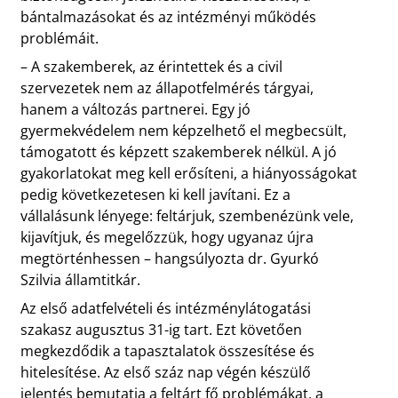
bántalmazásokat és az intézményi működés
problémáit.
– A szakemberek, az érintettek és a civil
szervezetek nem az állapotfelmérés tárgyai,
hanem a változás partnerei. Egy jó
gyermekvédelem nem képzelhető el megbecsült,
támogatott és képzett szakemberek nélkül. A jó
gyakorlatokat meg kell erősíteni, a hiányosságokat
pedig következetesen ki kell javítani. Ez a
vállalásunk lényege: feltárjuk, szembenézünk vele,
kijavítjuk, és megelőzzük, hogy ugyanaz újra
megtörténhessen – hangsúlyozta dr. Gyurkó
Szilvia államtitkár.
Az első adatfelvételi és intézménylátogatási
szakasz augusztus 31-ig tart. Ezt követően
megkezdődik a tapasztalatok összesítése és
hitelesítése. Az első száz nap végén készülő
jelentés bemutatja a feltárt fő problémákat, a