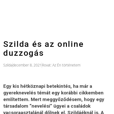
Szilda és az online
duzzogás
Szilda
december 8, 2021
Rovat:
Az Én történetem
Egy kis hétköznapi betekintés, ha már a
gyereknevelés témát egy korábbi cikkemben
említettem. Mert meggyőződésem, hogy egy
társadalom “nevelési” ügyei a családok
vacsoraasztalánál dőlnek el. Szildáéknál is. A