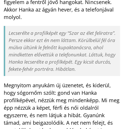
figyelem a fentről jövő hangokat. Nincsenek.
Akkor Hanka az ágyán hever, és a telefonjával
molyol.
Lecserélte a profilképét egy “Szar az élet feliratra”.
Persze ekkor ezt én nem láttam. Körülbelül fél óra
múlva ültünk le felnőtt kupaktanácsra, ahol
mindketten elővettük a telefonunkat. Láttuk, hogy
Hanka lecserélte a profilképét. Egy kicsit durcás,
fekete-fehér portréra. Hibátlan.
Megnyitom anyukám új üzenetet, és kiderül,
hogy sógornőm szólt: gond van Hanka
profilképével, nézzük meg mindenképp. Mi meg
épp nézzük a képet, férfi és női oldalról
egyszerre, és nem látjuk a hibát. Gyanúnk
támad, ami beigazolódik. A net nem felejt, és