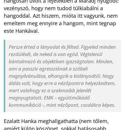
hangosan üvölt a fejetekben a Maradj nyugodt!
vezényszó, hogy nem tudod túlkiabálni a
hangoddal. Azt hiszem, mióta itt vagyunk, nem
emeltem meg ennyire a hangom, mint tegnap
este Hankával.
Persze érted a lányodat és félted. Figyeled minden
rezdülését, de neked is van egód. Végtelenül
bántalmazó és objektíven igazságtalan. Minden,
ami a passzív agressziónak a szóbeli
megnyilvánulása, elhangzik a kislányodtól. Nagy
áldás volt, hogy erre a nézőpontra helyezkedtem,
mert valahogy ez a szakmaibb jelenlét
megnyugtatott. EMK – együttműködő
kommunikáció -, mint nézőpont, csodákra képes.
Ezalatt Hanka meghallgathatta (nem tőlem,
amiért külön köszönet, sokkal hatásosabb