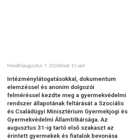
Nőiváltó
augusztus 7, 2026
Rovat:
Ez van!
Intézménylátogatásokkal, dokumentum
elemzéssel és anonim dolgozói
felméréssel kezdte meg a gyermekvédelmi
rendszer állapotának feltárását a Szociális
és Családügyi Minisztérium Gyermekjogi és
Gyermekvédelmi Államtitkársága. Az
augusztus 31-ig tartó első szakaszt az
érintett gyermekek és fiatalok bevonása