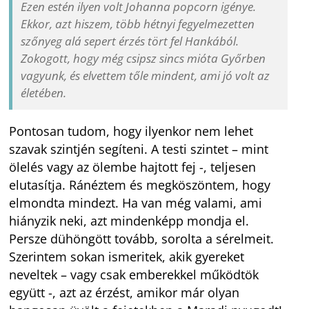
Ezen estén ilyen volt Johanna popcorn igénye.
Ekkor, azt hiszem, több hétnyi fegyelmezetten
szőnyeg alá sepert érzés tört fel Hankából.
Zokogott, hogy még csipsz sincs mióta Győrben
vagyunk, és elvettem tőle mindent, ami jó volt az
életében.
Pontosan tudom, hogy ilyenkor nem lehet
szavak szintjén segíteni. A testi szintet – mint
ölelés vagy az ölembe hajtott fej -, teljesen
elutasítja. Ránéztem és megköszöntem, hogy
elmondta mindezt. Ha van még valami, ami
hiányzik neki, azt mindenképp mondja el.
Persze dühöngött tovább, sorolta a sérelmeit.
Szerintem sokan ismeritek, akik gyereket
neveltek – vagy csak emberekkel működtök
együtt -, azt az érzést, amikor már olyan