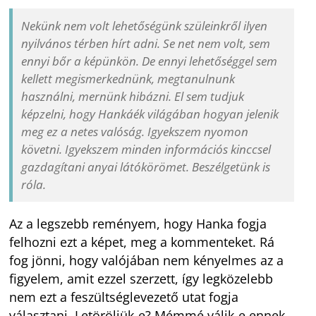
Nekünk nem volt lehetőségünk szüleinkről ilyen
nyilvános térben hírt adni. Se net nem volt, sem
ennyi bőr a képünkön. De ennyi lehetőséggel sem
kellett megismerkednünk, megtanulnunk
használni, mernünk hibázni. El sem tudjuk
képzelni, hogy Hankáék világában hogyan jelenik
meg ez a netes valóság. Igyekszem nyomon
követni. Igyekszem minden információs kinccsel
gazdagítani anyai látókörömet. Beszélgetünk is
róla.
Az a legszebb reményem, hogy Hanka fogja
felhozni ezt a képet, meg a kommenteket. Rá
fog jönni, hogy valójában nem kényelmes az a
figyelem, amit ezzel szerzett, így legközelebb
nem ezt a feszültséglevezető utat fogja
választani. Letöröljük-e? Mémmé válik-e ennek