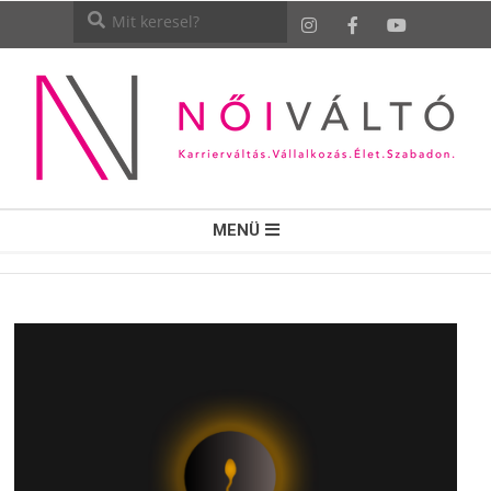
NŐI
MENÜ
VÁLTÓ