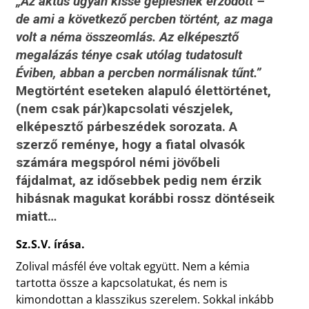
„Az aktus ugyan kissé gépiesnek érződött –
de ami a következő percben történt, az maga
volt a néma összeomlás. Az elképesztő
megalázás ténye csak utólag tudatosult
Éviben, abban a percben normálisnak tűnt.”
Megtörtént eseteken alapuló élettörténet,
(nem csak pár)kapcsolati vészjelek,
elképesztő párbeszédek sorozata. A
szerző reménye, hogy a fiatal olvasók
számára megspórol némi jövőbeli
fájdalmat, az idősebbek pedig nem érzik
hibásnak magukat korábbi rossz döntéseik
miatt…
Sz.S.V. írása.
Zolival másfél éve voltak együtt. Nem a kémia
tartotta össze a kapcsolatukat, és nem is
kimondottan a klasszikus szerelem. Sokkal inkább