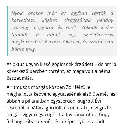
Nyolc órakor már az ágyban várták a
közvetítést, közben elrágcsáltak néhány
csomag mogyorót és ropit. Zolinak kedve
támadt a napot egy szeretkezéssel
megkoronázni. Évi nem állt ellen, és ezúttal sem
bánta meg.
Az aktus ugyan kissé gépiesnek érződött – de ami a
következő percben történt, az maga volt a néma
összeomlás.
A ritmusos mozgás közben Zoli fél füllel
meghallotta kedvenc együttesének első ütemét, és
abban a pillanatban egyszerűen kiugrott Évi
testéből, a hátára gördült, és mint aki jól végezte
dolgát, vigyorogva ugrott a távirányítóhoz, hogy
felhangosítsa a zenét, és a képernyőre tapadt.