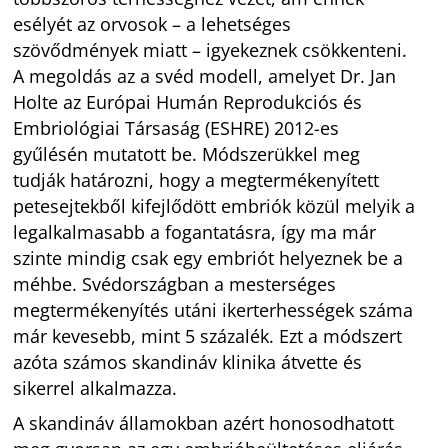
esélyét az orvosok – a lehetséges
szövődmények miatt – igyekeznek csökkenteni.
A megoldás az a svéd modell, amelyet Dr. Jan
Holte az Európai Humán Reprodukciós és
Embriológiai Társaság (ESHRE) 2012-es
gyűlésén mutatott be. Módszerükkel meg
tudják határozni, hogy a megtermékenyített
petesejtekből kifejlődött embriók közül melyik a
legalkalmasabb a fogantatásra, így ma már
szinte mindig csak egy embriót helyeznek be a
méhbe. Svédországban a mesterséges
megtermékenyítés utáni ikerterhességek száma
már kevesebb, mint 5 százalék. Ezt a módszert
azóta számos skandináv klinika átvette és
sikerrel alkalmazza.
A skandináv államokban azért honosodhatott