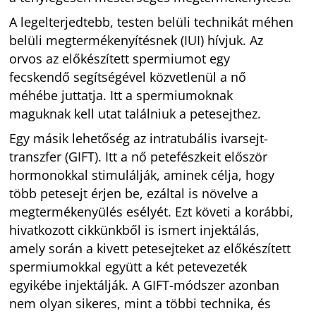
A legelterjedtebb, testen belüli technikát méhen
belüli megtermékenyítésnek (IUI) hívjuk. Az
orvos az előkészített spermiumot egy
fecskendő segítségével közvetlenül a nő
méhébe juttatja. Itt a spermiumoknak
maguknak kell utat találniuk a petesejthez.
Egy másik lehetőség az intratubális ivarsejt-
transzfer (GIFT). Itt a nő petefészkeit először
hormonokkal stimulálják, aminek célja, hogy
több petesejt érjen be, ezáltal is növelve a
megtermékenyülés esélyét. Ezt követi a korábbi,
hivatkozott cikkünkből is ismert injektálás,
amely során a kivett petesejteket az előkészített
spermiumokkal együtt a két petevezeték
egyikébe injektálják. A GIFT-módszer azonban
nem olyan sikeres, mint a többi technika, és