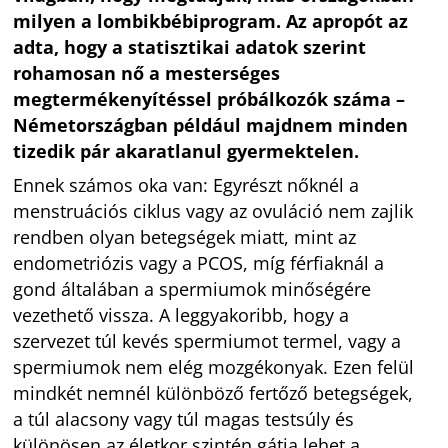
milyen a lombikbébiprogram. Az apropót az
adta, hogy a statisztikai adatok szerint
rohamosan nő a mesterséges
megtermékenyítéssel próbálkozók száma –
Németországban például majdnem minden
tizedik pár akaratlanul gyermektelen.
Ennek számos oka van: Egyrészt nőknél a
menstruációs ciklus vagy az ovuláció nem zajlik
rendben olyan betegségek miatt, mint az
endometriózis vagy a PCOS, míg férfiaknál a
gond általában a spermiumok minőségére
vezethető vissza. A leggyakoribb, hogy a
szervezet túl kevés spermiumot termel, vagy a
spermiumok nem elég mozgékonyak. Ezen felül
mindkét nemnél különböző fertőző betegségek,
a túl alacsony vagy túl magas testsúly és
különösen az életkor szintén gátja lehet a