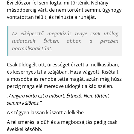
Évi először fel sem fogta, mi történik. Néhány
másodpercig várt, de nem történt semmi, úgyhogy
vontatottan felült, és felhúzta a ruháját.
Az elképesztő megalázás ténye csak utólag
tudatosult Éviben, abban a percben
normálisnak tűnt.
Csak üldögélt ott, ürességet érzett a mellkasában,
és kesernyés ízt a szájában. Haza vágyott. Kisétált
a mosdóba és rendbe tette magát, aztán még húsz
percig maga elé meredve üldögélt a kád szélén.
„Annyira várta ezt a műsort. Érthető. Nem történt
semmi különös.”
A szégyen lassan kúszott a lelkébe.
A felismerés, a düh és a megbocsájtás pedig csak
évekkel később.