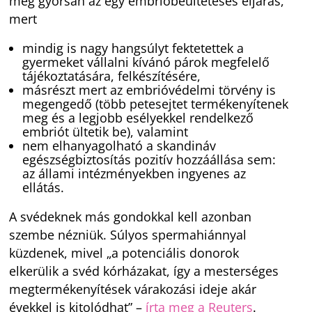
meg gyorsan az egy embrióbeültetéses eljárás,
mert
mindig is nagy hangsúlyt fektetettek a
gyermeket vállalni kívánó párok megfelelő
tájékoztatására, felkészítésére,
másrészt mert az embrióvédelmi törvény is
megengedő (több petesejtet termékenyítenek
meg és a legjobb esélyekkel rendelkező
embriót ültetik be), valamint
nem elhanyagolható a skandináv
egészségbiztosítás pozitív hozzáállása sem:
az állami intézményekben ingyenes az
ellátás.
A svédeknek más gondokkal kell azonban
szembe nézniük. Súlyos spermahiánnyal
küzdenek, mivel „a potenciális donorok
elkerülik a svéd kórházakat, így a mesterséges
megtermékenyítések várakozási ideje akár
évekkel is kitolódhat” –
írta meg a Reuters
.