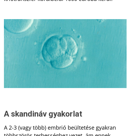
A skandináv gyakorlat
A 2-3 (vagy több) embrió beültetése gyakran
többszörös terhességhez vezet, ám ennek