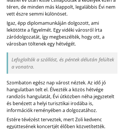
Másfél év után kissé csillapodtak a kedélyek ezen a
téren, de minden más klappolt, legalábbis Évi nem
vett észre semmi különöset.
Igaz, épp diplomamunkáján dolgozott, ami
lekötötte a figyelmét. Egy vidéki városról írta
záródolgozatát, így megbeszélték, hogy ott, a
városban töltenek egy hétvégét.
Lefoglalták a szállást, és péntek délután felültek
a vonatra.
Szombaton egész nap várost néztek. Az idő jó
hangulatban telt el. Élvezték a közös hétvége
randizós hangulatát, Évi útközben néha jegyzetelt
és benézett a helyi turisztikai irodába is,
információk reményében a dolgozatához.
Estére tévézést terveztek, mert Zoli kedvenc
együttesének koncertjét élőben közvetítették.