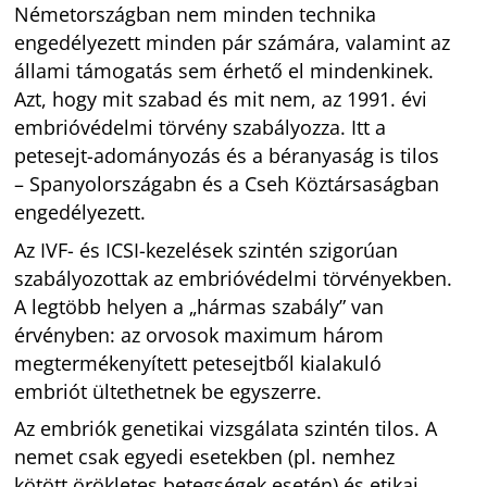
Németországban nem minden technika
engedélyezett minden pár számára, valamint az
állami támogatás sem érhető el mindenkinek.
Azt, hogy mit szabad és mit nem, az 1991. évi
embrióvédelmi törvény szabályozza. Itt a
petesejt-adományozás és a béranyaság is tilos
– Spanyolországabn és a Cseh Köztársaságban
engedélyezett.
Az IVF- és ICSI-kezelések szintén szigorúan
szabályozottak az embrióvédelmi törvényekben.
A legtöbb helyen a „hármas szabály” van
érvényben: az orvosok maximum három
megtermékenyített petesejtből kialakuló
embriót ültethetnek be egyszerre.
Az embriók genetikai vizsgálata szintén tilos. A
nemet csak egyedi esetekben (pl. nemhez
kötött örökletes betegségek esetén) és etikai