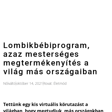
Lombikbébiprogram,
azaz mesterséges
megtermékenyítés a
világ más országaiban
Nőiváltó
október 14, 2021
Rovat:
Életmód
Tettünk egy kis virtuális körutazást a
világban, hogy megtudjuk, más országokban