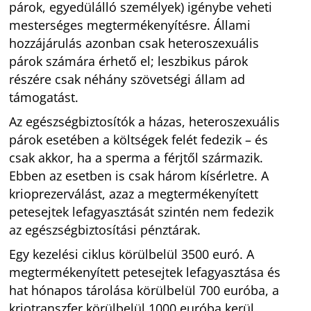
párok, egyedülálló személyek) igénybe veheti
mesterséges megtermékenyítésre. Állami
hozzájárulás azonban csak heteroszexuális
párok számára érhető el; leszbikus párok
részére csak néhány szövetségi állam ad
támogatást.
Az egészségbiztosítók a házas, heteroszexuális
párok esetében a költségek felét fedezik – és
csak akkor, ha a sperma a férjtől származik.
Ebben az esetben is csak három kísérletre. A
krioprezerválást, azaz a megtermékenyített
petesejtek lefagyasztását szintén nem fedezik
az egészségbiztosítási pénztárak.
Egy kezelési ciklus körülbelül 3500 euró. A
megtermékenyített petesejtek lefagyasztása és
hat hónapos tárolása körülbelül 700 euróba, a
kriotranszfer körülbelül 1000 euróba kerül.