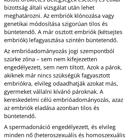
bizottság általi vizsgálat után lehet
meghatározni. Az embriók klónozása vagy
genetikai módosítása szigorúan tilos és
büntetendő. A már osztott embriók (kétsejtes
embriók) lefagyasztása szintén büntetendő.
Az embrióadományozás jogi szempontból
szürke zóna – sem nem kifejezetten
engedélyezett, sem nem tiltott. Azok a párok,
akiknek már nincs szükségük fagyasztott
embriókra, elvileg odaadhatják azokat más,
gyermeket vállalni kívánó pároknak. A
kereskedelmi célú embrióadományozás, azaz
az embriók eladása azonban tilos és
büntetendő.
A spermadonáció engedélyezett, és elvileg
minden nő (heteroszexuális és homoszexuális