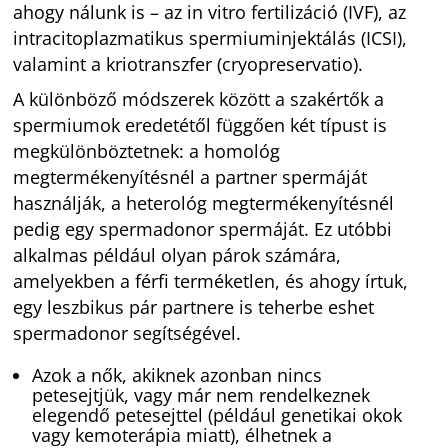
ahogy nálunk is – az in vitro fertilizáció (IVF), az
intracitoplazmatikus spermiuminjektálás (ICSI),
valamint a kriotranszfer (cryopreservatio).
A különböző módszerek között a szakértők a
spermiumok eredetétől függően két típust is
megkülönböztetnek: a homológ
megtermékenyítésnél a partner spermáját
használják, a heterológ megtermékenyítésnél
pedig egy spermadonor spermáját. Ez utóbbi
alkalmas például olyan párok számára,
amelyekben a férfi terméketlen, és ahogy írtuk,
egy leszbikus pár partnere is teherbe eshet
spermadonor segítségével.
Azok a nők, akiknek azonban nincs
petesejtjük, vagy már nem rendelkeznek
elegendő petesejttel (például genetikai okok
vagy kemoterápia miatt), élhetnek a