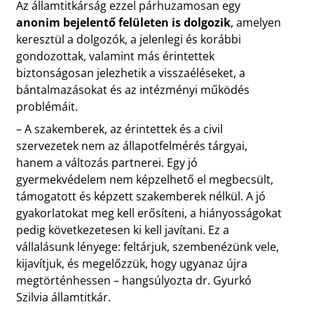
Az államtitkárság ezzel párhuzamosan egy
anonim bejelentő felületen is dolgozik
, amelyen
keresztül a dolgozók, a jelenlegi és korábbi
gondozottak, valamint más érintettek
biztonságosan jelezhetik a visszaéléseket, a
bántalmazásokat és az intézményi működés
problémáit.
– A szakemberek, az érintettek és a civil
szervezetek nem az állapotfelmérés tárgyai,
hanem a változás partnerei. Egy jó
gyermekvédelem nem képzelhető el megbecsült,
támogatott és képzett szakemberek nélkül. A jó
gyakorlatokat meg kell erősíteni, a hiányosságokat
pedig következetesen ki kell javítani. Ez a
vállalásunk lényege: feltárjuk, szembenézünk vele,
kijavítjuk, és megelőzzük, hogy ugyanaz újra
megtörténhessen – hangsúlyozta dr. Gyurkó
Szilvia államtitkár.