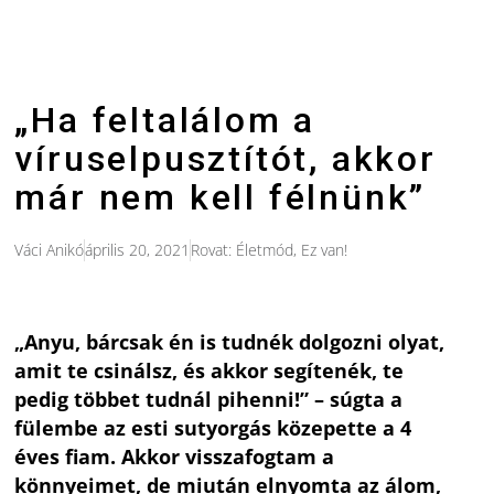
„Ha feltalálom a
víruselpusztítót, akkor
már nem kell félnünk”
Váci Anikó
április 20, 2021
Rovat:
Életmód
,
Ez van!
„Anyu, bárcsak én is tudnék dolgozni olyat,
amit te csinálsz, és akkor segítenék, te
pedig többet tudnál pihenni!” – súgta a
fülembe az esti sutyorgás közepette a 4
éves fiam. Akkor visszafogtam a
könnyeimet, de miután elnyomta az álom,