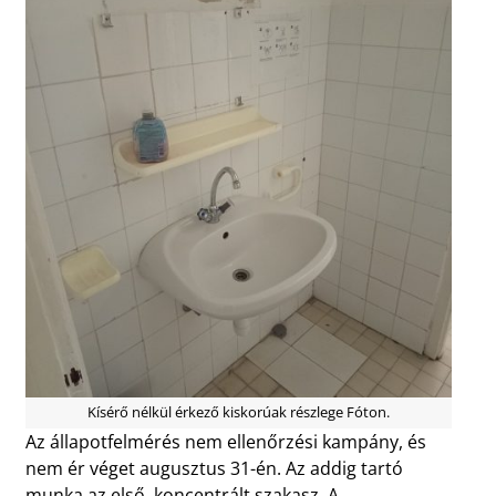
Kísérő nélkül érkező kiskorúak részlege Fóton.
Az állapotfelmérés nem ellenőrzési kampány, és
nem ér véget augusztus 31-én. Az addig tartó
munka az első, koncentrált szakasz. A