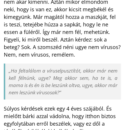
nem akar kimenni. Aztán mikor elmondom
neki, hogy is van ez, akkor kicsit megbékél és
kimegyünk. Már magától hozza a maszkját, fel
is teszi, tetejébe húzza a sapkát, hogy le ne
essen a füléről. Így már nem fél, mehetünk.
Figyeli, ki miről beszél. Aztán kérdez: sok a
beteg? Sok. A szomszéd néni ugye nem vírusos?
Nem, nem vírusos, remélem.
„Ha feltalálom a víruselpusztítót, akkor már nem
kell félnünk, ugye? Meg akkor sem, ha te is, a
mama is és én is be leszünk oltva, ugye, akkor már
nem leszünk vírusosak?”
Súlyos kérdések ezek egy 4 éves szájából. És
mielőtt bárki azzal vádolna, hogy itthon biztos
egyfolytában erről beszélek, vagy ez dől a