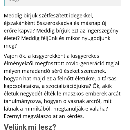
Meddig bírjuk szétfeszített idegekkel,
éjszakánként összeroskadva és másnap új
erőre kapva? Meddig bírjuk ezt az ingerszegény
életet? Meddig féljünk és mikor nyugodjunk
meg?
Vajon ők, a kisgyerekként a kisgyerekes
élményektől megfosztott covid-generáció tagjai
milyen maradandó sérüléseket szereznek,
hogyan hat majd ez a felnőtt életükre, a társas
kapcsolataikra, a szocializációjukra? Ők, akik
életük negyedét élték le maszkos emberek arcát
tanulmányozva, hogyan olvasnak arcról, mit
látnak a mimikából, megtanulják-e valaha?
Ezernyi megválaszolatlan kérdés.
Velünk mi lesz?