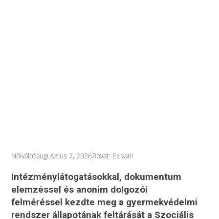
Nőiváltó
augusztus 7, 2026
Rovat:
Ez van!
Intézménylátogatásokkal, dokumentum
elemzéssel és anonim dolgozói
felméréssel kezdte meg a gyermekvédelmi
rendszer állapotának feltárását a Szociális