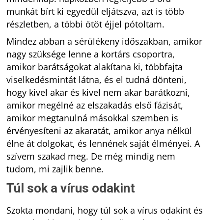
munkát bírt ki egyedül eljátszva, azt is több
részletben, a többi ötöt éjjel pótoltam.
Mindez abban a sérülékeny időszakban, amikor
nagy szüksége lenne a kortárs csoportra,
amikor barátságokat alakítana ki, többfajta
viselkedésmintát látna, és el tudná dönteni,
hogy kivel akar és kivel nem akar barátkozni,
amikor megélné az elszakadás első fázisát,
amikor megtanulná másokkal szemben is
érvényesíteni az akaratát, amikor anya nélkül
élne át dolgokat, és lennének saját élményei. A
szívem szakad meg. De még mindig nem
tudom, mi zajlik benne.
Túl sok a vírus odakint
Szokta mondani, hogy túl sok a vírus odakint és