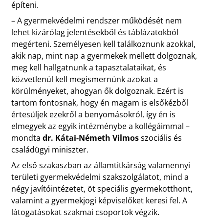
építeni.
– A gyermekvédelmi rendszer működését nem
lehet kizárólag jelentésekből és táblázatokból
megérteni. Személyesen kell találkoznunk azokkal,
akik nap, mint nap a gyermekek mellett dolgoznak,
meg kell hallgatnunk a tapasztalataikat, és
közvetlenül kell megismernünk azokat a
körülményeket, ahogyan ők dolgoznak. Ezért is
tartom fontosnak, hogy én magam is elsőkézből
értesüljek ezekről a benyomásokról, így én is
elmegyek az egyik intézménybe a kollégáimmal –
mondta
dr. Kátai-Németh Vilmos
szociális és
családügyi miniszter.
Az első szakaszban az államtitkárság valamennyi
területi gyermekvédelmi szakszolgálatot, mind a
négy javítóintézetet, öt speciális gyermekotthont,
valamint a gyermekjogi képviselőket keresi fel. A
látogatásokat szakmai csoportok végzik.