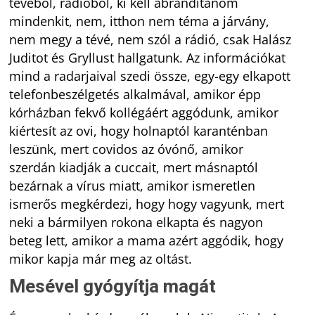
tévéből, rádióból, ki kell ábrándítanom
mindenkit, nem, itthon nem téma a járvány,
nem megy a tévé, nem szól a rádió, csak Halász
Juditot és Gryllust hallgatunk. Az információkat
mind a radarjaival szedi össze, egy-egy elkapott
telefonbeszélgetés alkalmával, amikor épp
kórházban fekvő kollégáért aggódunk, amikor
kiértesít az ovi, hogy holnaptól karanténban
leszünk, mert covidos az óvónő, amikor
szerdán kiadják a cuccait, mert másnaptól
bezárnak a vírus miatt, amikor ismeretlen
ismerős megkérdezi, hogy hogy vagyunk, mert
neki a bármilyen rokona elkapta és nagyon
beteg lett, amikor a mama azért aggódik, hogy
mikor kapja már meg az oltást.
Mesével gyógyítja magát