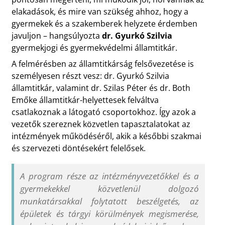
elakadások, és mire van szükség ahhoz, hogy a
gyermekek és a szakemberek helyzete érdemben
javuljon – hangsúlyozta
dr. Gyurkó Szilvia
gyermekjogi és gyermekvédelmi államtitkár.
A felmérésben az államtitkárság felsővezetése is
személyesen részt vesz: dr. Gyurkó Szilvia
államtitkár, valamint dr. Szilas Péter és dr. Both
Emőke államtitkár-helyettesek felváltva
csatlakoznak a látogató csoportokhoz. Így azok a
vezetők szereznek közvetlen tapasztalatokat az
intézmények működéséről, akik a későbbi szakmai
és szervezeti döntésekért felelősek.
A program része az intézményvezetőkkel és a
gyermekekkel közvetlenül dolgozó
munkatársakkal folytatott beszélgetés, az
épületek és tárgyi körülmények megismerése,