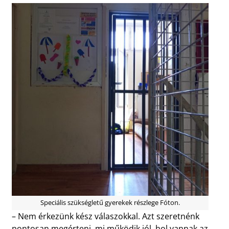
Speciális szükségletű gyerekek részlege Fóton.
– Nem érkezünk kész válaszokkal. Azt szeretnénk
pontosan megérteni, mi működik jól, hol vannak az