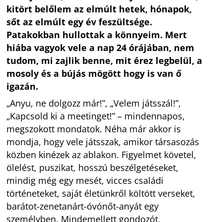
kitört belőlem az elmúlt hetek, hónapok,
sőt az elmúlt egy év feszültsége.
Patakokban hullottak a könnyeim. Mert
hiába vagyok vele a nap 24 órájában, nem
tudom, mi zajlik benne, mit érez legbelül, a
mosoly és a bújás mögött hogy is van ő
igazán.
„Anyu, ne dolgozz már!”, „Velem játsszál!”,
„Kapcsold ki a meetinget!” – mindennapos,
megszokott mondatok. Néha már akkor is
mondja, hogy vele játsszak, amikor társasozás
közben kinézek az ablakon. Figyelmet követel,
ölelést, puszikat, hosszú beszélgetéseket,
mindig még egy mesét, vicces családi
történeteket, saját életünkről költött verseket,
barátot-zenetanárt-óvónőt-anyát egy
személyben. Mindemellett gondozót,