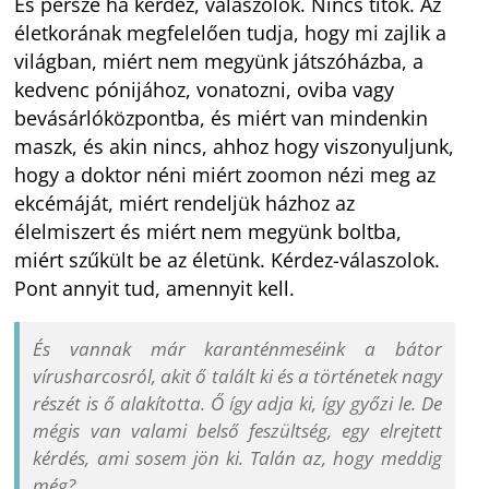
És persze ha kérdez, válaszolok. Nincs titok. Az
életkorának megfelelően tudja, hogy mi zajlik a
világban, miért nem megyünk játszóházba, a
kedvenc pónijához, vonatozni, oviba vagy
bevásárlóközpontba, és miért van mindenkin
maszk, és akin nincs, ahhoz hogy viszonyuljunk,
hogy a doktor néni miért zoomon nézi meg az
ekcémáját, miért rendeljük házhoz az
élelmiszert és miért nem megyünk boltba,
miért szűkült be az életünk. Kérdez-válaszolok.
Pont annyit tud, amennyit kell.
És vannak már karanténmeséink a bátor
vírusharcosról, akit ő talált ki és a történetek nagy
részét is ő alakította. Ő így adja ki, így győzi le. De
mégis van valami belső feszültség, egy elrejtett
kérdés, ami sosem jön ki. Talán az, hogy meddig
még?