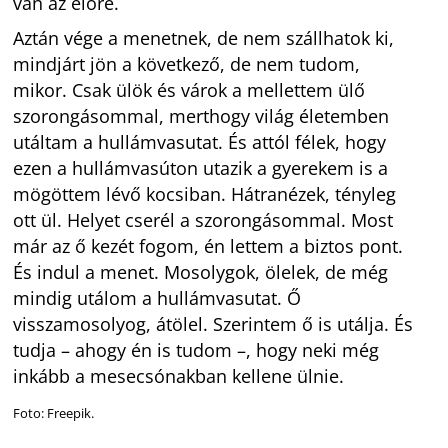
van az előre.
Aztán vége a menetnek, de nem szállhatok ki,
mindjárt jön a következő, de nem tudom,
mikor. Csak ülök és várok a mellettem ülő
szorongásommal, merthogy világ életemben
utáltam a hullámvasutat. És attól félek, hogy
ezen a hullámvasúton utazik a gyerekem is a
mögöttem lévő kocsiban. Hátranézek, tényleg
ott ül. Helyet cserél a szorongásommal. Most
már az ő kezét fogom, én lettem a biztos pont.
És indul a menet. Mosolygok, ölelek, de még
mindig utálom a hullámvasutat. Ő
visszamosolyog, átölel. Szerintem ő is utálja. És
tudja – ahogy én is tudom –, hogy neki még
inkább a mesecsónakban kellene ülnie.
Foto: Freepik.