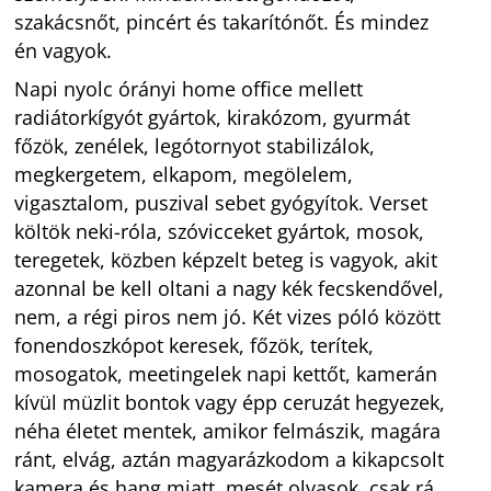
szakácsnőt, pincért és takarítónőt. És mindez
én vagyok.
Napi nyolc órányi home office mellett
radiátorkígyót gyártok, kirakózom, gyurmát
főzök, zenélek, legótornyot stabilizálok,
megkergetem, elkapom, megölelem,
vigasztalom, puszival sebet gyógyítok. Verset
költök neki-róla, szóvicceket gyártok, mosok,
teregetek, közben képzelt beteg is vagyok, akit
azonnal be kell oltani a nagy kék fecskendővel,
nem, a régi piros nem jó. Két vizes póló között
fonendoszkópot keresek, főzök, terítek,
mosogatok, meetingelek napi kettőt, kamerán
kívül müzlit bontok vagy épp ceruzát hegyezek,
néha életet mentek, amikor felmászik, magára
ránt, elvág, aztán magyarázkodom a kikapcsolt
kamera és hang miatt, mesét olvasok, csak rá