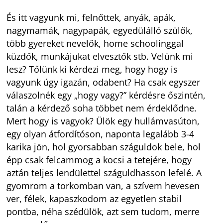
És itt vagyunk mi, felnőttek, anyák, apák,
nagymamák, nagypapák, egyedülálló szülők,
több gyereket nevelők, home schoolinggal
küzdők, munkájukat elvesztők stb. Velünk mi
lesz? Tőlünk ki kérdezi meg, hogy hogy is
vagyunk úgy igazán, odabent? Ha csak egyszer
válaszolnék egy „hogy vagy?” kérdésre őszintén,
talán a kérdező soha többet nem érdeklődne.
Mert hogy is vagyok? Ülök egy hullámvasúton,
egy olyan átfordítóson, naponta legalább 3-4
karika jön, hol gyorsabban száguldok bele, hol
épp csak felcammog a kocsi a tetejére, hogy
aztán teljes lendülettel száguldhasson lefelé. A
gyomrom a torkomban van, a szívem hevesen
ver, félek, kapaszkodom az egyetlen stabil
pontba, néha szédülök, azt sem tudom, merre