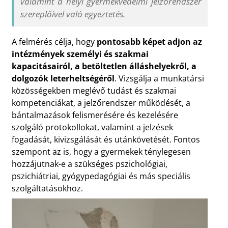
valamint a helyi gyermekvédelmi jelzőrendszer
szereplőivel való egyeztetés.
A felmérés célja, hogy
pontosabb képet adjon az
intézmények személyi és szakmai
kapacitásairól, a betöltetlen álláshelyekről, a
dolgozók leterheltségéről
. Vizsgálja a munkatársi
közösségekben meglévő tudást és szakmai
kompetenciákat, a jelzőrendszer működését, a
bántalmazások felismerésére és kezelésére
szolgáló protokollokat, valamint a jelzések
fogadását, kivizsgálását és utánkövetését. Fontos
szempont az is, hogy a gyermekek ténylegesen
hozzájutnak-e a szükséges pszichológiai,
pszichiátriai, gyógypedagógiai és más speciális
szolgáltatásokhoz.