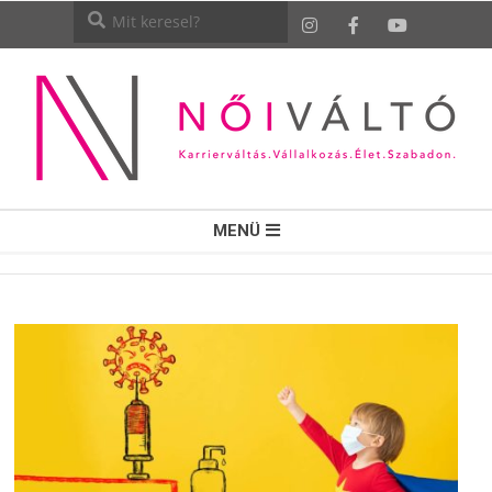
NŐI
MENÜ
VÁLTÓ