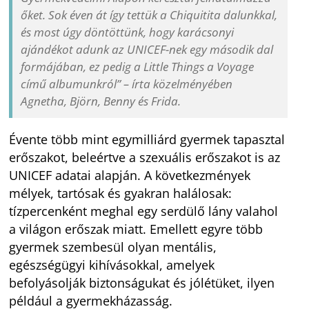
őket. Sok éven át így tettük a Chiquitita dalunkkal,
és most úgy döntöttünk, hogy karácsonyi
ajándékot adunk az UNICEF-nek egy második dal
formájában, ez pedig a Little Things a Voyage
című albumunkról” – írta közelményében
Agnetha, Björn, Benny és Frida.
Évente több mint egymilliárd gyermek tapasztal
erőszakot, beleértve a szexuális erőszakot is az
UNICEF adatai alapján. A következmények
mélyek, tartósak és gyakran halálosak:
tízpercenként meghal egy serdülő lány valahol
a világon erőszak miatt. Emellett egyre több
gyermek szembesül olyan mentális,
egészségügyi kihívásokkal, amelyek
befolyásolják biztonságukat és jólétüket, ilyen
például a gyermekházasság.