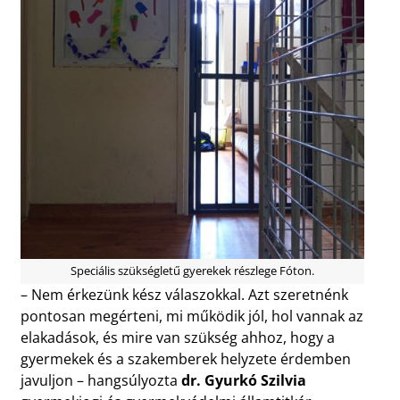
Speciális szükségletű gyerekek részlege Fóton.
– Nem érkezünk kész válaszokkal. Azt szeretnénk
pontosan megérteni, mi működik jól, hol vannak az
elakadások, és mire van szükség ahhoz, hogy a
gyermekek és a szakemberek helyzete érdemben
javuljon – hangsúlyozta
dr. Gyurkó Szilvia