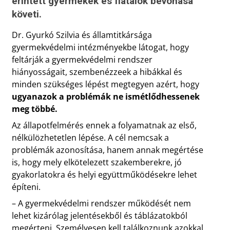
érintett gyermekek és fiatalok bevonása
követi.
Dr. Gyurkó Szilvia és államtitkársága
gyermekvédelmi intézményekbe látogat, hogy
feltárják a gyermekvédelmi rendszer
hiányosságait, szembenézzeek a hibákkal és
minden szükséges lépést megtegyen azért, hogy
ugyanazok a problémák ne ismétlődhessenek
meg többé.
Az állapotfelmérés ennek a folyamatnak az első,
nélkülözhetetlen lépése. A cél nemcsak a
problémák azonosítása, hanem annak megértése
is, hogy mely elkötelezett szakemberekre, jó
gyakorlatokra és helyi együttműködésekre lehet
építeni.
– A gyermekvédelmi rendszer működését nem
lehet kizárólag jelentésekből és táblázatokból
megérteni. Személyesen kell találkoznunk azokkal,