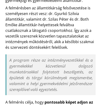
gyermekjogi és gyermekvédelmi államtitkár.
A felmérésben az államtitkárság felsővezetése is
személyesen részt vesz: dr. Gyurkó Szilvia
államtitkár, valamint dr. Szilas Péter és dr. Both
Emőke államtitkár-helyettesek felváltva
csatlakoznak a látogató csoportokhoz. Így azok a
vezetők szereznek közvetlen tapasztalatokat az
intézmények működéséről, akik a későbbi szakmai
és szervezeti döntésekért felelősek.
A program része az intézményvezetőkkel és a
gyermekekkel közvetlenül dolgozó
munkatársakkal folytatott beszélgetés, az
épületek és tárgyi körülmények megismerése,
valamint a helyi gyermekvédelmi jelzőrendszer
szereplőivel való egyeztetés.
A felmérés célja, hogy
pontosabb képet adjon az