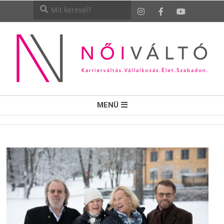
NŐI
MENÜ
VÁLTÓ