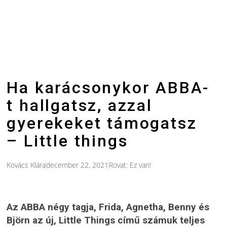
Ha karácsonykor ABBA-
t hallgatsz, azzal
gyerekeket támogatsz
– Little things
Kovács Klára
december 22, 2021
Rovat:
Ez van!
Az ABBA négy tagja, Frida, Agnetha, Benny és
Björn az új, Little Things című számuk teljes