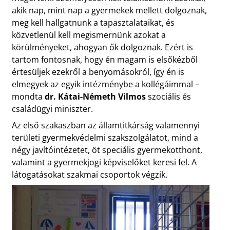
akik nap, mint nap a gyermekek mellett dolgoznak,
meg kell hallgatnunk a tapasztalataikat, és
közvetlenül kell megismernünk azokat a
körülményeket, ahogyan ők dolgoznak. Ezért is
tartom fontosnak, hogy én magam is elsőkézből
értesüljek ezekről a benyomásokról, így én is
elmegyek az egyik intézménybe a kollégáimmal –
mondta
dr. Kátai-Németh Vilmos
szociális és
családügyi miniszter.
Az első szakaszban az államtitkárság valamennyi
területi gyermekvédelmi szakszolgálatot, mind a
négy javítóintézetet, öt speciális gyermekotthont,
valamint a gyermekjogi képviselőket keresi fel. A
látogatásokat szakmai csoportok végzik.