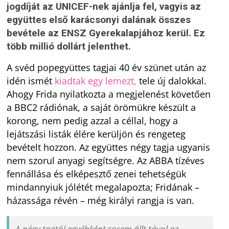
jogdíját az UNICEF-nek ajánlja fel, vagyis az
együttes első karácsonyi dalának összes
bevétele az ENSZ Gyerekalapjához kerül. Ez
több millió dollárt jelenthet.
A svéd popegyüttes tagjai 40 év szünet után az
idén ismét
kiadtak egy lemezt,
tele új dalokkal.
Ahogy Frida nyilatkozta a megjelenést követően
a BBC2 rádiónak, a saját örömükre készült a
korong, nem pedig azzal a céllal, hogy a
lejátszási listák élére kerüljön és rengeteg
bevételt hozzon. Az együttes négy tagja ugyanis
nem szorul anyagi segítségre. Az ABBA tízéves
fennállása és elképesztő zenei tehetségük
mindannyiuk jólétét megalapozta; Fridának –
házassága révén – még királyi rangja is van.
A négy tagtól egyébként sosem állt távol az