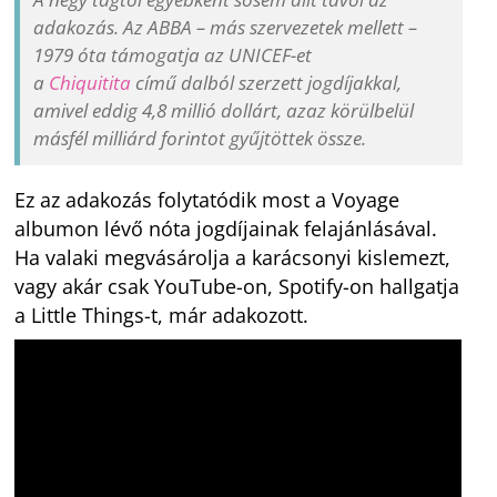
adakozás. Az ABBA – más szervezetek mellett –
1979 óta támogatja az UNICEF-et
a
Chiquitita
című dalból szerzett jogdíjakkal,
amivel eddig 4,8 millió dollárt, azaz körülbelül
másfél milliárd forintot gyűjtöttek össze.
Ez az adakozás folytatódik most a Voyage
albumon lévő nóta jogdíjainak felajánlásával.
Ha valaki megvásárolja a karácsonyi kislemezt,
vagy akár csak YouTube-on, Spotify-on hallgatja
a Little Things-t, már adakozott.