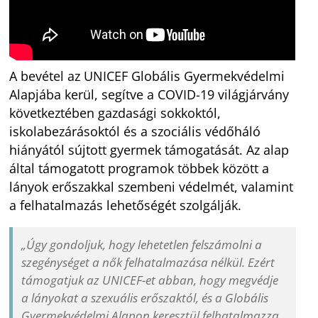
A bevétel az UNICEF Globális Gyermekvédelmi
Alapjába kerül, segítve a COVID-19 világjárvány
következtében gazdasági sokkoktól,
iskolabezárásoktól és a szociális védőháló
hiányától sújtott gyermek támogatását. Az alap
által támogatott programok többek között a
lányok erőszakkal szembeni védelmét, valamint
a felhatalmazás lehetőségét szolgálják.
„Úgy gondoljuk, hogy lehetetlen felszámolni a
szegénységet a nők felhatalmazása nélkül. Ezért
támogatjuk az UNICEF-et abban, hogy megvédje
a lányokat a szexuális erőszaktól, és a Globális
Gyermekvédelmi Alapon keresztül felhatalmazza