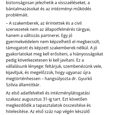
biztonságosan jelezhetik a visszaéléseket, a
bántalmazásokat és az intézményi működés
problémáit.
– A szakemberek, az érintettek és a civil
szervezetek nem az állapotfelmérés tárgyai,
hanem a változás partnerei. Egy jó
gyermekvédelem nem képzelhető el megbecsült,
támogatott és képzett szakemberek nélkül. A jó
gyakorlatokat meg kell erősíteni, a hiányosságokat
pedig következetesen ki kell javítani. Ez a
vállalásunk lényege: feltárjuk, szembenézünk vele,
kijavítjuk, és megelőzzük, hogy ugyanaz újra
megtörténhessen – hangsúlyozta dr. Gyurkó
Szilvia államtitkár.
Az első adatfelvételi és intézménylátogatási
szakasz augusztus 31-ig tart. Ezt követően
megkezdődik a tapasztalatok összesítése és
hitelesítése. Az első száz nap végén készülő