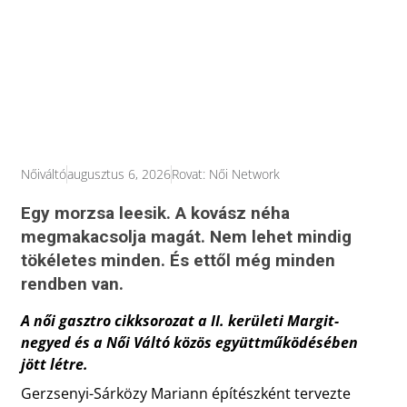
Nőiváltó
augusztus 6, 2026
Rovat:
Női Network
Egy morzsa leesik. A kovász néha
megmakacsolja magát. Nem lehet mindig
tökéletes minden. És ettől még minden
rendben van.
A női gasztro cikksorozat a II. kerületi Margit-
negyed és a Női Váltó közös együttműködésében
jött létre.
Gerzsenyi-Sárközy Mariann építészként tervezte