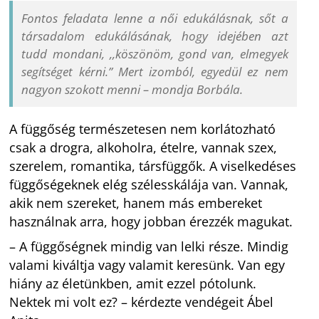
Fontos feladata lenne a női edukálásnak, sőt a
társadalom edukálásának, hogy idejében azt
tudd mondani, ,,köszönöm, gond van, elmegyek
segítséget kérni.” Mert izomból, egyedül ez nem
nagyon szokott menni – mondja Borbála.
A függőség természetesen nem korlátozható
csak a drogra, alkoholra, ételre, vannak szex,
szerelem, romantika, társfüggők. A viselkedéses
függőségeknek elég szélesskálája van. Vannak,
akik nem szereket, hanem más embereket
használnak arra, hogy jobban érezzék magukat.
– A függőségnek mindig van lelki része. Mindig
valami kiváltja vagy valamit keresünk. Van egy
hiány az életünkben, amit ezzel pótolunk.
Nektek mi volt ez? – kérdezte vendégeit Ábel