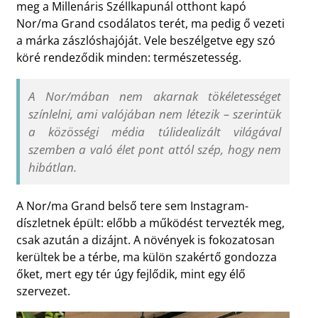
meg a Millenáris Széllkapunál otthont kapó
Nor/ma Grand csodálatos terét, ma pedig ő vezeti
a márka zászlóshajóját. Vele beszélgetve egy szó
köré rendeződik minden: természetesség.
A Nor/mában nem akarnak tökéletességet
színlelni, ami valójában nem létezik – szerintük
a közösségi média túlidealizált világával
szemben a való élet pont attól szép, hogy nem
hibátlan.
A Nor/ma Grand belső tere sem Instagram-
díszletnek épült: előbb a működést tervezték meg,
csak azután a dizájnt. A növények is fokozatosan
kerültek be a térbe, ma külön szakértő gondozza
őket, mert egy tér úgy fejlődik, mint egy élő
szervezet.