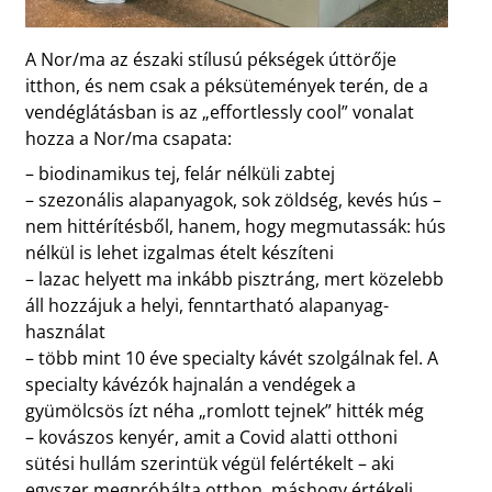
A Nor/ma az északi stílusú pékségek úttörője
itthon, és nem csak a péksütemények terén, de a
vendéglátásban is az „effortlessly cool” vonalat
hozza a Nor/ma csapata:
– biodinamikus tej, felár nélküli zabtej
– szezonális alapanyagok, sok zöldség, kevés hús –
nem hittérítésből, hanem, hogy megmutassák: hús
nélkül is lehet izgalmas ételt készíteni
– lazac helyett ma inkább pisztráng, mert közelebb
áll hozzájuk a helyi, fenntartható alapanyag-
használat
– több mint 10 éve specialty kávét szolgálnak fel. A
specialty kávézók hajnalán a vendégek a
gyümölcsös ízt néha „romlott tejnek” hitték még
– kovászos kenyér, amit a Covid alatti otthoni
sütési hullám szerintük végül felértékelt – aki
egyszer megpróbálta otthon, máshogy értékeli,