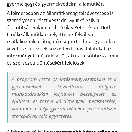
gyermekjogi és gyermekvédelmi államtitkár.
A felmérésben az államtitkárság felsővezetése is
személyesen részt vesz: dr. Gyurkó Szilvia
államtitkár, valamint dr. Szilas Péter és dr. Both
Emőke államtitkár-helyettesek felváltva
csatlakoznak a látogató csoportokhoz. Így azok a
vezetők szereznek közvetlen tapasztalatokat az
intézmények működéséről, akik a későbbi szakmai
és szervezeti döntésekért felelősek.
A program része az intézményvezetőkkel és a
gyermekekkel közvetlenül dolgozó
munkatársakkal folytatott beszélgetés, az
épületek és tárgyi körülmények megismerése,
valamint a helyi gyermekvédelmi jelzőrendszer
szereplőivel való egyeztetés.
A felmérés célja, hogy
pontosabb képet adjon az