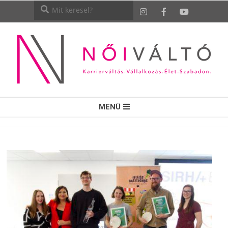
NŐI
MENÜ
VÁLTÓ