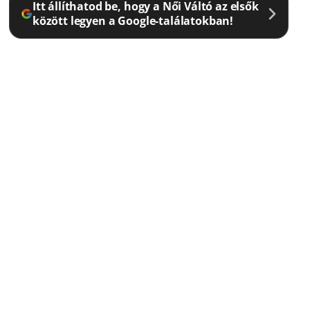
Itt állíthatod be, hogy a Női Váltó az elsők
között legyen a Google-találatokban!