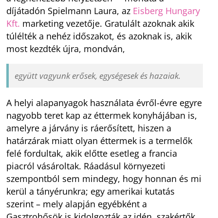
díjátadón Spielmann Laura, az
Eisberg Hungary
Kft.
marketing vezetője. Gratulált azoknak akik
túlélték a nehéz időszakot, és azoknak is, akik
most kezdték újra, mondván,
együtt vagyunk erősek, egységesek és hazaiak.
A helyi alapanyagok használata évről-évre egyre
nagyobb teret kap az éttermek konyhájában is,
amelyre a járvány is ráerősített, hiszen a
határzárak miatt olyan éttermek is a termelők
felé fordultak, akik előtte esetleg a francia
piacról vásároltak. Ráadásul környezeti
szempontból sem mindegy, hogy honnan és mi
kerül a tányérunkra; egy amerikai kutatás
szerint – mely alapján egyébként a
Gasztrohősök is kidolgozták az idén, szakértők