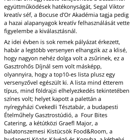
együttműködések hatékonyságát, Segal Viktor
kreatív séf, a Bocuse d’Or Akadémia tagja pedig
a hazai alapanyagok kreatív felhasználását vette
figyelembe a kiválasztásnál.
Az idei évben is sok remek pályázat érkezett,
habár a legtöbb versenyen elhangzik az a klisé,
hogy nagyon nehéz dolga volt a zsűrinek, ez a
Gasztrohős Díjnál sem volt másképp,
olyannyira, hogy a top10-es lista plusz egy
versenyzővel egészült ki. A lista mind étterem
típus, mind földrajzi elhelyezkedés tekintetében
színes volt; helyet kapott a palettán a
nyíregyházi Cvekedli Tésztabár, a budapesti
Ételműhely Gasztrostúdió, a Four Bites
Catering, a kétútközi Graefl Major, a
balatonszemesi Kistücsök Food&Room, a
budapesti Közös Kávézó és Konyha, a kéthelyi