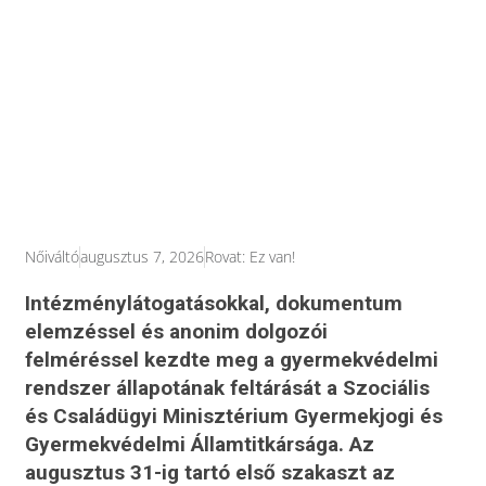
Nőiváltó
augusztus 7, 2026
Rovat:
Ez van!
Intézménylátogatásokkal, dokumentum
elemzéssel és anonim dolgozói
felméréssel kezdte meg a gyermekvédelmi
rendszer állapotának feltárását a Szociális
és Családügyi Minisztérium Gyermekjogi és
Gyermekvédelmi Államtitkársága. Az
augusztus 31-ig tartó első szakaszt az