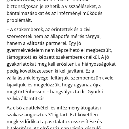
biztonságosan jelezhetik a visszaéléseket, a
bántalmazásokat és az intézményi működés
problémáit.
– A szakemberek, az érintettek és a civil
szervezetek nem az állapotfelmérés tárgyai,
hanem a változás partnerei. Egy jó
gyermekvédelem nem képzelhető el megbecsült,
támogatott és képzett szakemberek nélkül. A jó
gyakorlatokat meg kell erősíteni, a hiányosságokat
pedig következetesen ki kell javítani. Ez a
vállalásunk lényege: feltárjuk, szembenézünk vele,
kijavítjuk, és megelőzzük, hogy ugyanaz újra
megtörténhessen – hangsúlyozta dr. Gyurkó
Szilvia államtitkár.
Az első adatfelvételi és intézménylátogatási
szakasz augusztus 31-ig tart. Ezt követően
megkezdődik a tapasztalatok összesítése és
hitelesítése. Az első száz nap végén készülő