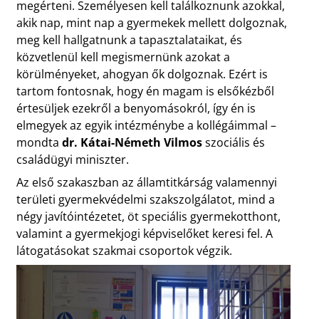
megérteni. Személyesen kell találkoznunk azokkal,
akik nap, mint nap a gyermekek mellett dolgoznak,
meg kell hallgatnunk a tapasztalataikat, és
közvetlenül kell megismernünk azokat a
körülményeket, ahogyan ők dolgoznak. Ezért is
tartom fontosnak, hogy én magam is elsőkézből
értesüljek ezekről a benyomásokról, így én is
elmegyek az egyik intézménybe a kollégáimmal –
mondta
dr. Kátai-Németh Vilmos
szociális és
családügyi miniszter.
Az első szakaszban az államtitkárság valamennyi
területi gyermekvédelmi szakszolgálatot, mind a
négy javítóintézetet, öt speciális gyermekotthont,
valamint a gyermekjogi képviselőket keresi fel. A
látogatásokat szakmai csoportok végzik.