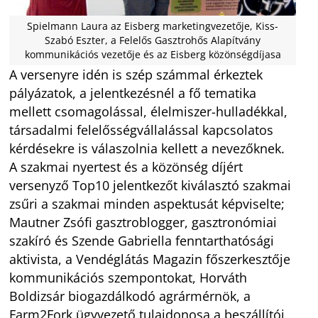
Spielmann Laura az Eisberg marketingvezetője, Kiss-
Szabó Eszter, a Felelős Gasztrohős Alapítvány
kommunikációs vezetője és az Eisberg közönségdíjasa
A versenyre idén is szép számmal érkeztek
pályázatok, a jelentkezésnél a fő tematika
mellett csomagolással, élelmiszer-hulladékkal,
társadalmi felelősségvállalással kapcsolatos
kérdésekre is válaszolnia kellett a nevezőknek.
A szakmai nyertest és a közönség díjért
versenyző Top10 jelentkezőt kiválasztó szakmai
zsűri a szakmai minden aspektusát képviselte;
Mautner Zsófi gasztroblogger, gasztronómiai
szakíró és Szende Gabriella fenntarthatósági
aktivista, a Vendéglátás Magazin főszerkesztője
kommunikációs szempontokat, Horváth
Boldizsár biogazdálkodó agrármérnök, a
Farm2Fork ügyvezető tulajdonosa a beszállítói