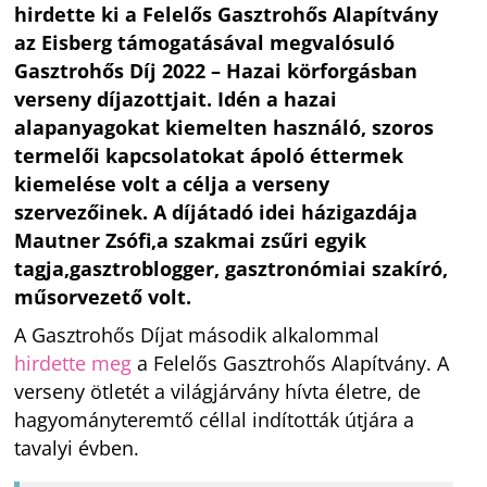
hirdette ki a Felelős Gasztrohős Alapítvány
az Eisberg támogatásával megvalósuló
Gasztrohős Díj 2022 – Hazai körforgásban
verseny díjazottjait. Idén a hazai
alapanyagokat kiemelten használó, szoros
termelői kapcsolatokat ápoló éttermek
kiemelése volt a célja a verseny
szervezőinek. A díjátadó idei házigazdája
Mautner Zsófi,a szakmai zsűri egyik
tagja,gasztroblogger, gasztronómiai szakíró,
műsorvezető volt.
A Gasztrohős Díjat második alkalommal
hirdette meg
a Felelős Gasztrohős Alapítvány. A
verseny ötletét a világjárvány hívta életre, de
hagyományteremtő céllal indították útjára a
tavalyi évben.