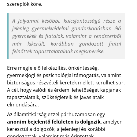
szereplők köre.
A folyamat későbbi, kulcsfontosságú része a
jelenleg gyermekvédelmi gondoskodásban élő
gyermekek és fiatalok, valamint a rendszerből
már kikerült, korábban gondozott fiatal
felnőttek tapasztalatainak megismerése.
Erre megfelelő felkészítés, önkéntesség,
gyermekjogi és pszichológiai támogatás, valamint
biztonságos részvételi keretek mellett kerülhet sor.
A cél, hogy valódi és érdemi lehetőséget kapjanak
tapasztalataik, szükségleteik és javaslataik
elmondására.
Az államtitkárság ezzel párhuzamosan egy
anonim bejelentő felületen is dolgozik
, amelyen
keresztül a dolgozók, a jelenlegi és korábbi
gondozottak, valamint más érintettek