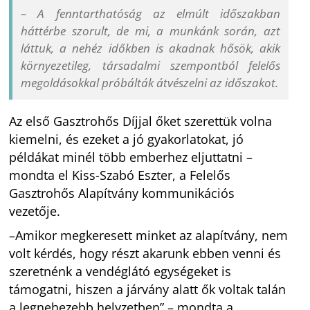
– A fenntarthatóság az elmúlt időszakban
háttérbe szorult, de mi, a munkánk során, azt
láttuk, a nehéz időkben is akadnak hősök, akik
környezetileg, társadalmi szempontból felelős
megoldásokkal próbálták átvészelni az időszakot.
Az első Gasztrohős Díjjal őket szerettük volna
kiemelni, és ezeket a jó gyakorlatokat, jó
példákat minél több emberhez eljuttatni –
mondta el Kiss-Szabó Eszter, a Felelős
Gasztrohős Alapítvány kommunikációs
vezetője.
–Amikor megkeresett minket az alapítvány, nem
volt kérdés, hogy részt akarunk ebben venni és
szeretnénk a vendéglátó egységeket is
támogatni, hiszen a járvány alatt ők voltak talán
a legnehezebb helyzetben” – mondta a