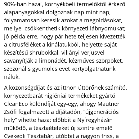
90%-ban hazai, környékbeli termelőktől érkező
alapanyagokkal dolgoznak nap mint nap,
folyamatosan keresik azokat a megoldásokat,
mellyel csökkenthetik környezeti lábnyomukat;
jó példa erre, hogy pár hete teljesen kivezették
a citrusféléket a kínálatukból, helyette saját
készítésű shrubokkal, villányi verjusvel
savanyítják a limonádét, kézműves szörpöket,
szezonális gyümölcslevet kortyolgathatunk
náluk.
A közönségdíjat és az itthon úttörőnek számító,
környezetbarát higiéniai termékeket gyártó
CleanEco különdíját egy-egy, ahogy Mautner
Zsófi fogalmazott a díjátadón, “újgenerációs
hely” vihette haza; előbbit a Nyíregyházán
működő, a tésztaételeket új szintre emelő
Cvekedli Tésztabár, utóbbit a nagyon friss, a