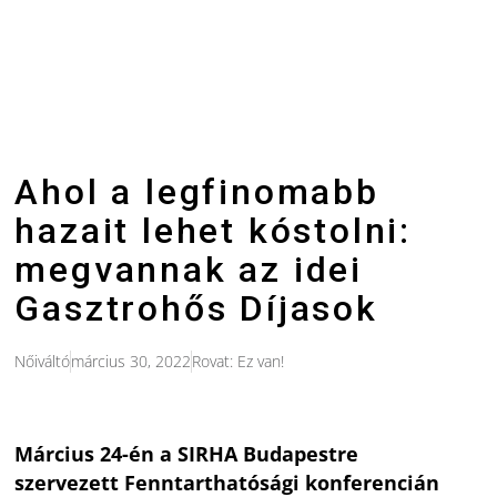
Ahol a legfinomabb
hazait lehet kóstolni:
megvannak az idei
Gasztrohős Díjasok
Nőiváltó
március 30, 2022
Rovat:
Ez van!
Március 24-én a SIRHA Budapestre
szervezett Fenntarthatósági konferencián