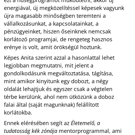
ezt a hűségprogramot működtetni, akkor új
energiával, új megközelítéssel képesek vagyunk
újra magasabb minőségben teremteni a
vállalkozásunkat, a kapcsolatainkat, a
pénzügyeinket, hiszen őseinknek nemcsak
korlátozó programjai, de rengeteg hasznos
erénye is volt, amit örökségül hoztunk.
Képes Anita szerint azzal a hasonlattal lehet
legjobban megmutatni, mit jelent a
gondolkodásunk megváltoztatása, tágítása,
mint amikor kinyitunk egy dobozt, a négy
oldalát lehajtjuk és egyszer csak a végtelen
térbe kerülünk, ahol nem ütközünk a doboz
falai által (saját magunknak) felállított
korlátokba.
Ennek elérésében segít az
Életemelő,
a
tudatosság kék zónája
mentorprogrammal, ami