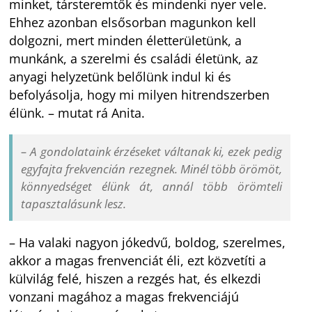
minket, társteremtők és mindenki nyer vele.
Ehhez azonban elsősorban magunkon kell
dolgozni, mert minden életterületünk, a
munkánk, a szerelmi és családi életünk, az
anyagi helyzetünk belőlünk indul ki és
befolyásolja, hogy mi milyen hitrendszerben
élünk. – mutat rá Anita.
– A gondolataink érzéseket váltanak ki, ezek pedig
egyfajta frekvencián rezegnek. Minél több örömöt,
könnyedséget élünk át, annál több örömteli
tapasztalásunk lesz.
– Ha valaki nagyon jókedvű, boldog, szerelmes,
akkor a magas frenvenciát éli, ezt közvetíti a
külvilág felé, hiszen a rezgés hat, és elkezdi
vonzani magához a magas frekvenciájú