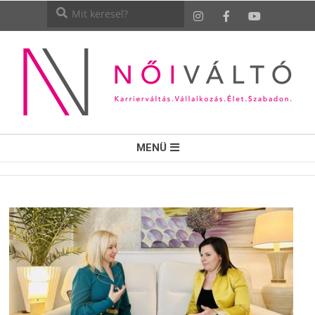
NŐI
MENÜ
VÁLTÓ