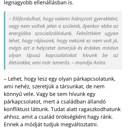
legnagyobb ellenállásban is.
– Előfordulhat, hogy valami hiányzott gyerekként,
vagy nem voltak jelen a szüleink, ilyenkor ebbe az
energiába szocializálódunk. Felnőttként ugyan
lehet, hogy rájövünk, hogy nekünk ez nem volt jó,
mégis ezt a helyzetet ismerjük és érdekes módon
olyan típusú kapcsolatokat hívunk be az
életünkbe, ami már ismerős. – mondja Anita.
– Lehet, hogy lesz egy olyan párkapcsolatunk,
ami nehéz, szeretjük a társunkat, de nem
könnyű vele. Vagy be sem hívunk egy
párkapcsolatot, mert a családban állandó
konfliktust láttunk. Tudat alatt ragaszkodhatunk
ahhoz, amit a család örökségként hagy ránk.
Ennek a módját tudjuk megváltoztatni.