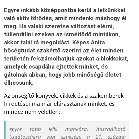
Egyre inkább középpontba kerül a lelkünkkel
való aktív törődés, amit mindenki máshogy él
meg. Ha valaki szeretne változást elérni,
túllendülni ezeken az ismétlődő mintákon,
akkor talál rá megoldást. Képes Anita
bőségtudat szakértő szerint az élet minden
területén felszámolhatjuk azokat a blokkokat,
amelyek csapdába ejtettek minket, és
gátolnak abban, hogy jobb minőségű életet
élhessünk.
Az önsegítő könyvek, cikkek és a szakemberek
hirdetései ma már elárasztanak minket, és
mindez nem véletlen:
egyre több lelki mankóra, használható
tudatosságra van szüksége a 21. századi