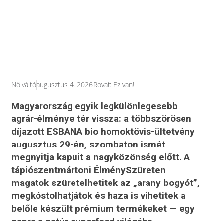
Nőiváltó
augusztus 4, 2026
Rovat:
Ez van!
Magyarország egyik legkülönlegesebb
agrár-élménye tér vissza: a többszörösen
díjazott ESBANA bio homoktövis-ültetvény
augusztus 29-én, szombaton ismét
megnyitja kapuit a nagyközönség előtt. A
tápiószentmártoni ÉlménySzüreten
magatok szüretelhetitek az „arany bogyót”,
megkóstolhatjátok és haza is vihetitek a
belőle készült prémium termékeket — egy