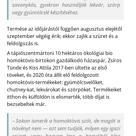
savanykás, gyakran használják lekvár, szörp
vagy gyümölcslé készítéséhez.
Termése az időjárástól függően augusztus elejétől
szeptember végéig érik; ekkor zajlik a szüret és a
feldolgozás is.
A tápiószentmártoni 10 hektáros ökológiai bio
homoktövis-birtokon gazdálkodó házaspár, Zsíros
Tünde és Kiss Attila 2017-ben ültette az első
töveket, és 2020 óta állít elő feldolgozott
homoktövis-termékeket: gyümölcsvelőket,
chutney-kat, lekvárokat és szörpöket. Termékeiket
itthon és külföldön is elismerték, több díjat is
bezsebeltek már.
–
Sokan ismerik a homoktövis szót, de magát a
növényt nem — azt sem tudják, milyen egy igazi
szüret, vagy hogyan lesz a bogyóból kész