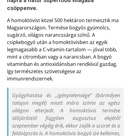
napra a natúr superfood világába
csöppenve.
A homoktövist közel 500 hektáron termesztik ma
Magyarországon. Termése bogyós gyümölcs,
sugárzó, világos narancssárga színű. A
csipkebogyó után a homoktövisben az egyik
legmagasabb a C-vitamin-tartalom — jóval több,
mint a citromban vagy a narancsban. A bogyó
vitaminban és antioxidánsban rendkívül gazdag,
így természetes szövetségese az
immunrendszernek.
Gyógyhatása és „igénytelensége” (bármilyen
talajon megél) miatt mára szinte az egész
világon elterjedt. A homoktövis termése
időjárástól függően augusztus elejétől
szeptember végéig érik, ekkor zajlik a szüret és a
feldolgozás is. A homoktövis bogyó íze kellemes,