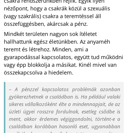
csakra rendszerünkben rejlik. Egyik ilyen
nézőpont, hogy a csakrák közül a szexuális
(vagy szakrális) csakra a teremtéssel áll
összefüggésben, akárcsak a pénz.
Mindkét területen nagyon sok ítéletet
hallhattunk egész életünkben. Az anyaméh
teremt és létrehoz. Minden, ami a
gyarapodással kapcsolatos, együtt tud működni
vagy épp blokkolja a másikat. Kinél mivel van
összekapcsolva a hiedelem.
– A pénzzel kapcsolatos problémák azonban
gyökerezhetnek a családban is. Ha például valaki
sikeres vállalkozóként élte a mindennapjait, de az
üzleti ügyei rosszra fordulnak, esetleg csődbe is
ment, akkor érdemes végiggondolni, történt-e a
családban korábban hasonló eset, ugyanabban