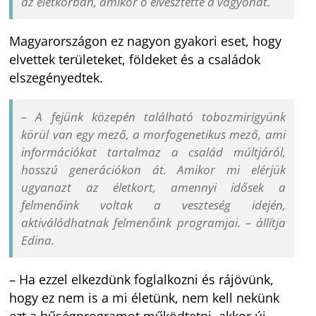
az életkorban, amikor ő elvesztette a vagyonát.
Magyarországon ez nagyon gyakori eset, hogy
elvettek területeket, földeket és a családok
elszegényedtek.
– A fejünk közepén található tobozmirigyünk
körül van egy mező, a morfogenetikus mező, ami
információkat tartalmaz a család múltjáról,
hosszú generációkon át. Amikor mi elérjük
ugyanazt az életkort, amennyi idősek a
felmenőink voltak a veszteség idején,
aktiválódhatnak felmenőink programjai. – állítja
Edina.
– Ha ezzel elkezdünk foglalkozni és rájövünk,
hogy ez nem is a mi életünk, nem kell nekünk