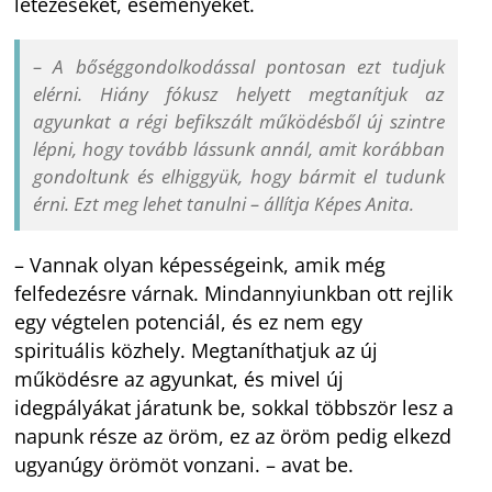
létezéseket, eseményeket.
– A bőséggondolkodással pontosan ezt tudjuk
elérni. Hiány fókusz helyett megtanítjuk az
agyunkat a régi befikszált működésből új szintre
lépni, hogy tovább lássunk annál, amit korábban
gondoltunk és elhiggyük, hogy bármit el tudunk
érni. Ezt meg lehet tanulni – állítja Képes Anita.
– Vannak olyan képességeink, amik még
felfedezésre várnak. Mindannyiunkban ott rejlik
egy végtelen potenciál, és ez nem egy
spirituális közhely. Megtaníthatjuk az új
működésre az agyunkat, és mivel új
idegpályákat járatunk be, sokkal többször lesz a
napunk része az öröm, ez az öröm pedig elkezd
ugyanúgy örömöt vonzani. – avat be.