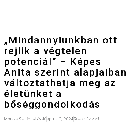
„Mindannyiunkban ott
rejlik a végtelen
potenciál” – Képes
Anita szerint alapjaiban
változtathatja meg az
életünket a
bőséggondolkodás
Mónika Szeifert-László
április 3, 2024
Rovat:
Ez van!