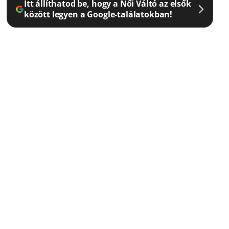
Itt állíthatod be, hogy a Női Váltó az elsők
között legyen a Google-találatokban!