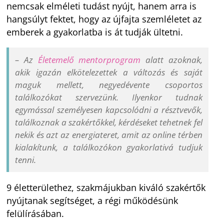
nemcsak elméleti tudást nyújt, hanem arra is
hangsúlyt fektet, hogy az újfajta szemléletet az
emberek a gyakorlatba is át tudják ültetni.
– Az
Életemelő mentorprogram
alatt azoknak,
akik igazán elkötelezettek a változás és saját
maguk mellett, negyedévente csoportos
találkozókat szervezünk. Ilyenkor tudnak
egymással személyesen kapcsolódni a résztvevők,
találkoznak a szakértőkkel, kérdéseket tehetnek fel
nekik és azt az energiateret, amit az online térben
kialakítunk, a találkozókon gyakorlativá tudjuk
tenni.
9 életterülethez, szakmájukban kiváló szakértők
nyújtanak segítséget, a régi működésünk
felülírásában.