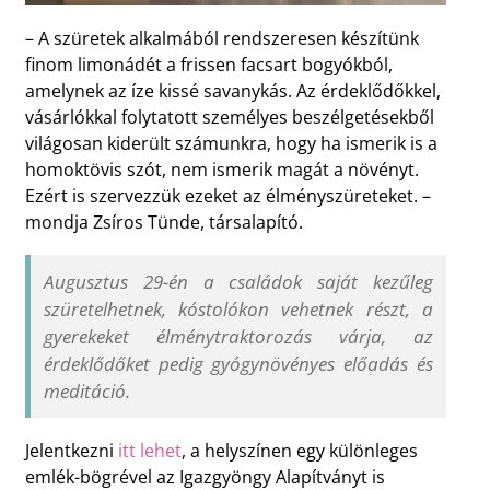
– A szüretek alkalmából rendszeresen készítünk
finom limonádét a frissen facsart bogyókból,
amelynek az íze kissé savanykás. Az érdeklődőkkel,
vásárlókkal folytatott személyes beszélgetésekből
világosan kiderült számunkra, hogy ha ismerik is a
homoktövis szót, nem ismerik magát a növényt.
Ezért is szervezzük ezeket az élményszüreteket. –
mondja Zsíros Tünde, társalapító.
Augusztus 29-én a családok saját kezűleg
szüretelhetnek, kóstolókon vehetnek részt, a
gyerekeket élménytraktorozás várja, az
érdeklődőket pedig gyógynövényes előadás és
meditáció.
Jelentkezni
itt lehet
, a helyszínen egy különleges
emlék-bögrével az Igazgyöngy Alapítványt is