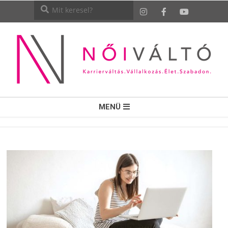
NŐI
MENÜ
VÁLTÓ