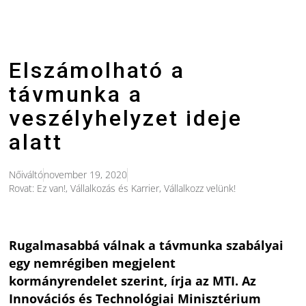
Elszámolható a
távmunka a
veszélyhelyzet ideje
alatt
Nőiváltó
november 19, 2020
Rovat:
Ez van!
,
Vállalkozás és Karrier
,
Vállalkozz velünk!
Rugalmasabbá válnak a távmunka szabályai
egy nemrégiben megjelent
kormányrendelet szerint, írja az MTI. Az
Innovációs és Technológiai Minisztérium