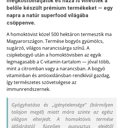
megkóstolhatjátok és haza is vihetitek a
belőle készült prémium termékeket — egy
napra a natúr superfood világába
csöppenve.
A homoktövist közel 500 hektáron termesztik ma
Magyarországon. Termése bogyós gyümölcs,
sugárzó, világos narancssárga színű. A
csipkebogyó után a homoktövisben az egyik
legmagasabb a C-vitamin-tartalom — jóval több,
mint a citromban vagy a narancsban. A bogyó
vitaminban és antioxidánsban rendkívül gazdag,
így természetes szövetségese az
immunrendszernek.
Gyógyhatása és „igénytelensége” (bármilyen
talajon megél) miatt mára szinte az egész
világon elterjedt. A homoktövis termése
időjárástól függően augusztus elejétől