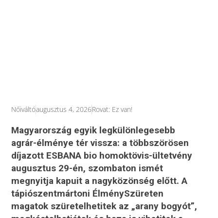
Nőiváltó
augusztus 4, 2026
Rovat:
Ez van!
Magyarország egyik legkülönlegesebb
agrár-élménye tér vissza: a többszörösen
díjazott ESBANA bio homoktövis-ültetvény
augusztus 29-én, szombaton ismét
megnyitja kapuit a nagyközönség előtt. A
tápiószentmártoni ÉlménySzüreten
magatok szüretelhetitek az „arany bogyót”,