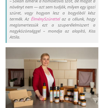
–
Sokan ismerik a homoktövis szót, de magát a
növényt nem — azt sem tudják, milyen egy igazi
szüret, vagy hogyan lesz a bogyóból kész
termék. Az
ÉlménySzürettel
az a célunk, hogy
megismertessük ezt a szuperélelmiszert a
nagyközönséggel
–
mondja az alapító, Kiss
Attila.