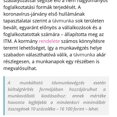
szabályozással segítse elő a nem hagyományos
foglalkoztatási formák terjedését. A
koronavírus-járvány első hullámának
tapasztalatai szerint a
távmunka
sok területen
bevált, egyaránt előnyös a vállalkozások és a
foglalkoztatottak számára – állapította meg az
ITM. A kormány
rendelete
számos könnyítésre
teremt lehetőséget, így a munkavégzés helye
szabadon választhatóvá válik, a
távmunka
akár
részlegesen, a munkanapok egy részében is
megvalósulhat.
A munkáltató távmunkavégzés esetén
költségtérítés formájában hozzájárulhat a
munkavállaló kiadásaihoz: ennek mértéke
havonta legfeljebb a mindenkori minimálbér
összegének 10 százaléka – 16 100 forint – lehet.