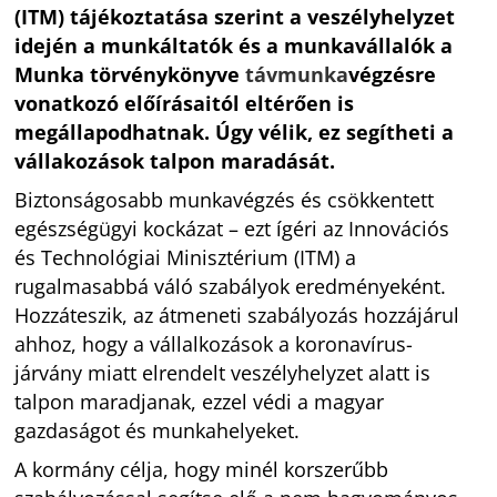
(ITM) tájékoztatása szerint a veszélyhelyzet
idején a munkáltatók és a munkavállalók a
Munka törvénykönyve
távmunka
végzésre
vonatkozó előírásaitól eltérően is
megállapodhatnak. Úgy vélik, ez segítheti a
vállakozások talpon maradását.
Biztonságosabb munkavégzés és csökkentett
egészségügyi kockázat – ezt ígéri az Innovációs
és Technológiai Minisztérium (ITM) a
rugalmasabbá váló szabályok eredményeként.
Hozzáteszik, az átmeneti szabályozás hozzájárul
ahhoz, hogy a vállalkozások a koronavírus-
járvány miatt elrendelt veszélyhelyzet alatt is
talpon maradjanak, ezzel védi a magyar
gazdaságot és munkahelyeket.
A kormány célja, hogy minél korszerűbb