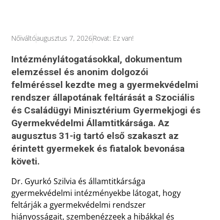
Nőiváltó
augusztus 7, 2026
Rovat:
Ez van!
Intézménylátogatásokkal, dokumentum
elemzéssel és anonim dolgozói
felméréssel kezdte meg a gyermekvédelmi
rendszer állapotának feltárását a Szociális
és Családügyi Minisztérium Gyermekjogi és
Gyermekvédelmi Államtitkársága. Az
augusztus 31-ig tartó első szakaszt az
érintett gyermekek és fiatalok bevonása
követi.
Dr. Gyurkó Szilvia és államtitkársága
gyermekvédelmi intézményekbe látogat, hogy
feltárják a gyermekvédelmi rendszer
hiányosságait, szembenézzeek a hibákkal és