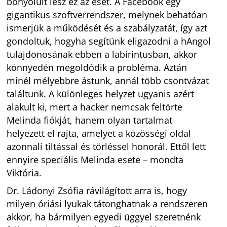
bonyolult lesz ez az eset. A Facebook egy
gigantikus szoftverrendszer, melynek behatóan
ismerjük a működését és a szabályzatát, így azt
gondoltuk, hogyha segítünk eligazodni a hAngol
tulajdonosának ebben a labirintusban, akkor
könnyedén megoldódik a probléma. Aztán
minél mélyebbre ástunk, annál több csontvázat
találtunk. A különleges helyzet ugyanis azért
alakult ki, mert a hacker nemcsak feltörte
Melinda fiókját, hanem olyan tartalmat
helyezett el rajta, amelyet a közösségi oldal
azonnali tiltással és törléssel honorál. Ettől lett
ennyire speciális Melinda esete – mondta
Viktória.
Dr. Ládonyi Zsófia rávilágított arra is, hogy
milyen óriási lyukak tátonghatnak a rendszeren
akkor, ha bármilyen egyedi üggyel szeretnénk