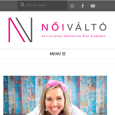
NŐI
MENÜ
VÁLTÓ