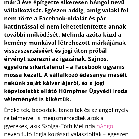
már 3 éve építgette sikeresen hAngol nevű
vállalkozását. Egészen addig, amíg valaki fel
nem törte a Facebook-oldalát és pár
kattintással el nem lehetetlenítette annak
további működését. Melinda azóta küzd a
kemény munkával létrehozott márkájának
visszaszerzéséért és jogi úton próbál
érvényt szerezni az igazának. Sajnos,
egyelőre sikertelenül – a Facebook ugyanis
mossa kezeit. A vállalkozó édesanya mesélt
nekünk saját kálváriájáról, és a jogi
képviseletét ellátó Hümpfner Ügyvédi Iroda
véleményét is kikértük.
Énekeltek, báboztak, táncoltak és az angol nyelv
rejtelmeivel is megismerkedtek azok a
gyerekek, akik Szolga-Tóth Melinda
hAngol
néven futó foglalkozásait választották – egészen