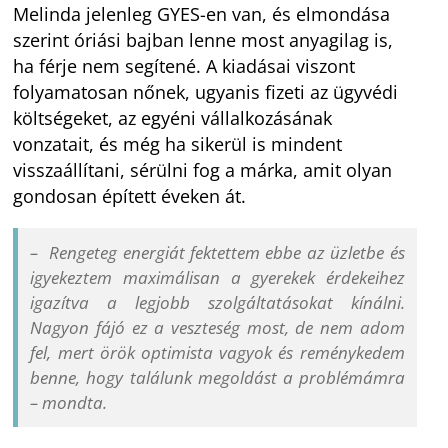
Melinda jelenleg GYES-en van, és elmondása
szerint óriási bajban lenne most anyagilag is,
ha férje nem segítené. A kiadásai viszont
folyamatosan nőnek, ugyanis fizeti az ügyvédi
költségeket, az egyéni vállalkozásának
vonzatait, és még ha sikerül is mindent
visszaállítani, sérülni fog a márka, amit olyan
gondosan épített éveken át.
– Rengeteg energiát fektettem ebbe az üzletbe és
igyekeztem maximálisan a gyerekek érdekeihez
igazítva a legjobb szolgáltatásokat kínálni.
Nagyon fájó ez a veszteség most, de nem adom
fel, mert örök optimista vagyok és reménykedem
benne, hogy találunk megoldást a problémámra
– mondta.