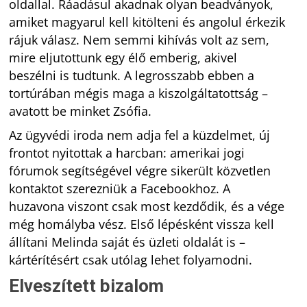
oldallal. Ráadásul akadnak olyan beadványok,
amiket magyarul kell kitölteni és angolul érkezik
rájuk válasz. Nem semmi kihívás volt az sem,
mire eljutottunk egy élő emberig, akivel
beszélni is tudtunk. A legrosszabb ebben a
tortúrában mégis maga a kiszolgáltatottság –
avatott be minket Zsófia.
Az ügyvédi iroda nem adja fel a küzdelmet, új
frontot nyitottak a harcban: amerikai jogi
fórumok segítségével végre sikerült közvetlen
kontaktot szerezniük a Facebookhoz. A
huzavona viszont csak most kezdődik, és a vége
még homályba vész. Első lépésként vissza kell
állítani Melinda saját és üzleti oldalát is –
kártérítésért csak utólag lehet folyamodni.
Elveszített bizalom