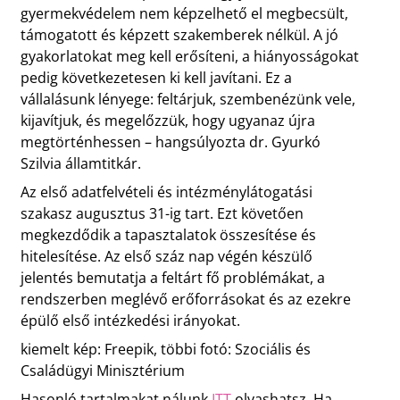
gyermekvédelem nem képzelhető el megbecsült,
támogatott és képzett szakemberek nélkül. A jó
gyakorlatokat meg kell erősíteni, a hiányosságokat
pedig következetesen ki kell javítani. Ez a
vállalásunk lényege: feltárjuk, szembenézünk vele,
kijavítjuk, és megelőzzük, hogy ugyanaz újra
megtörténhessen – hangsúlyozta dr. Gyurkó
Szilvia államtitkár.
Az első adatfelvételi és intézménylátogatási
szakasz augusztus 31-ig tart. Ezt követően
megkezdődik a tapasztalatok összesítése és
hitelesítése. Az első száz nap végén készülő
jelentés bemutatja a feltárt fő problémákat, a
rendszerben meglévő erőforrásokat és az ezekre
épülő első intézkedési irányokat.
kiemelt kép: Freepik, többi fotó: Szociális és
Családügyi Minisztérium
Hasonló tartalmakat nálunk
ITT
olvashatsz. Ha