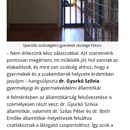
Speciális szükségletű gyerekek részlege Fóton.
– Nem érkezünk kész válaszokkal. Azt szeretnénk
pontosan megérteni, mi működik jól, hol vannak az
elakadások, és mire van szükség ahhoz, hogy a
gyermekek és a szakemberek helyzete érdemben
javuljon – hangsúlyozta
dr. Gyurkó Szilvia
gyermekjogi és gyermekvédelmi államtitkár.
A felmérésben az államtitkárság felsővezetése is
személyesen részt vesz: dr. Gyurkó Szilvia
államtitkár, valamint dr. Szilas Péter és dr. Both
Emőke államtitkár-helyettesek felváltva
csatlakoznak a látogató csoportokhoz. Így azok a