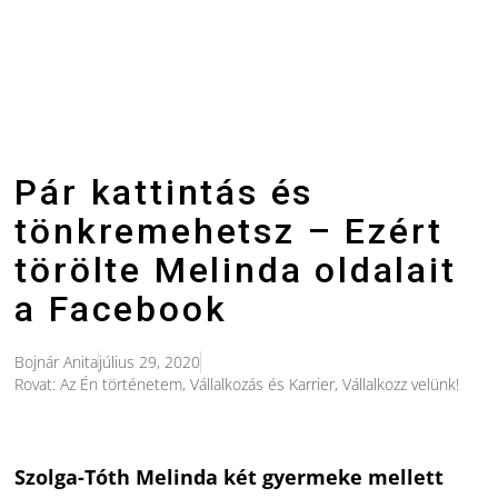
Pár kattintás és
tönkremehetsz – Ezért
törölte Melinda oldalait
a Facebook
Bojnár Anita
július 29, 2020
Rovat:
Az Én történetem
,
Vállalkozás és Karrier
,
Vállalkozz velünk!
Szolga-Tóth Melinda két gyermeke mellett