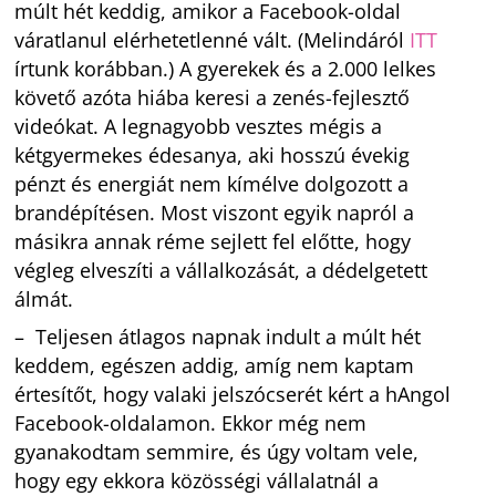
múlt hét keddig, amikor a Facebook-oldal
váratlanul elérhetetlenné vált. (Melindáról
ITT
írtunk korábban.) A gyerekek és a 2.000 lelkes
követő azóta hiába keresi a zenés-fejlesztő
videókat. A legnagyobb vesztes mégis a
kétgyermekes édesanya, aki hosszú évekig
pénzt és energiát nem kímélve dolgozott a
brandépítésen. Most viszont egyik napról a
másikra annak réme sejlett fel előtte, hogy
végleg elveszíti a vállalkozását, a dédelgetett
álmát.
– Teljesen átlagos napnak indult a múlt hét
keddem, egészen addig, amíg nem kaptam
értesítőt, hogy valaki jelszócserét kért a hAngol
Facebook-oldalamon. Ekkor még nem
gyanakodtam semmire, és úgy voltam vele,
hogy egy ekkora közösségi vállalatnál a