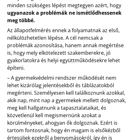
minden szükséges lépést megtegyen azért, hogy
ugyanazok a problémák ne ismétlődhessenek
meg többé.
Az állapotfelmérés ennek a folyamatnak az első,
nélkülözhetetlen lépése. A cél nemcsak a
problémák azonosítása, hanem annak megértése
is, hogy mely elkötelezett szakemberekre, jó
gyakorlatokra és helyi együttműködésekre lehet
építeni.
– A gyermekvédelmi rendszer működését nem
lehet kizárólag jelentésekből és táblázatokból
megérteni. Személyesen kell találkoznunk azokkal,
akik nap, mint nap a gyermekek mellett dolgoznak,
meg kell hallgatnunk a tapasztalataikat, és
közvetlenül kell megismernünk azokat a
körülményeket, ahogyan ők dolgoznak. Ezért is
tartom fontosnak, hogy én magam is elsőkézből
értesüljek ezekről a benyomásokról, így én is