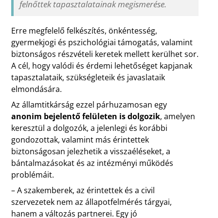
felnőttek tapasztalatainak megismerése.
Erre megfelelő felkészítés, önkéntesség,
gyermekjogi és pszichológiai támogatás, valamint
biztonságos részvételi keretek mellett kerülhet sor.
A cél, hogy valódi és érdemi lehetőséget kapjanak
tapasztalataik, szükségleteik és javaslataik
elmondására.
Az államtitkárság ezzel párhuzamosan egy
anonim bejelentő felületen is dolgozik
, amelyen
keresztül a dolgozók, a jelenlegi és korábbi
gondozottak, valamint más érintettek
biztonságosan jelezhetik a visszaéléseket, a
bántalmazásokat és az intézményi működés
problémáit.
– A szakemberek, az érintettek és a civil
szervezetek nem az állapotfelmérés tárgyai,
hanem a változás partnerei. Egy jó