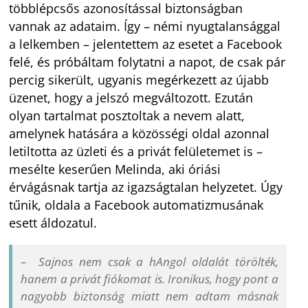
többlépcsős azonosítással biztonságban
vannak az adataim. Így – némi nyugtalansággal
a lelkemben – jelentettem az esetet a Facebook
felé, és próbáltam folytatni a napot, de csak pár
percig sikerült, ugyanis megérkezett az újabb
üzenet, hogy a jelszó megváltozott. Ezután
olyan tartalmat posztoltak a nevem alatt,
amelynek hatására a közösségi oldal azonnal
letiltotta az üzleti és a privát felületemet is –
mesélte keserűen Melinda, aki óriási
érvágásnak tartja az igazságtalan helyzetet. Úgy
tűnik, oldala a Facebook automatizmusának
esett áldozatul.
– Sajnos nem csak a hAngol oldalát törölték,
hanem a privát fiókomat is. Ironikus, hogy pont a
nagyobb biztonság miatt nem adtam másnak