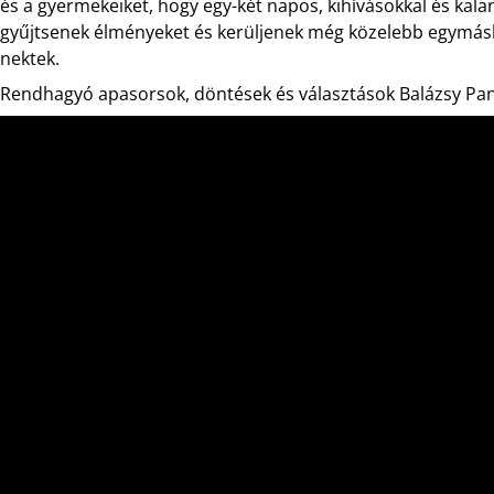
és a gyermekeiket, hogy egy-két napos, kihívásokkal és kal
gyűjtsenek élményeket és kerüljenek még közelebb egymásh
nektek.
Rendhagyó apasorsok, döntések és választások Balázsy Pa