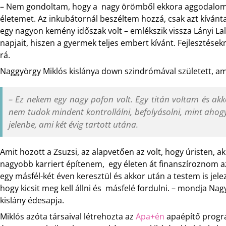
– Nem gondoltam, hogy a nagy örömből ekkora aggodalom t
életemet. Az inkubátornál beszéltem hozzá, csak azt kívá
egy nagyon kemény időszak volt – emlékszik vissza Lányi Lala
napjait, hiszen a gyermek teljes embert kívánt. Fejlesztésekre
rá.
Naggyörgy Miklós kislánya down szindrómával született, ame
– Ez nekem egy nagy pofon volt. Egy titán voltam és akko
nem tudok mindent kontrollálni, befolyásolni, mint ahogy
jelenbe, ami két évig tartott utána.
Amit hozott a Zsuzsi, az alapvetően az volt, hogy úristen,
nagyobb karriert építenem, egy életen át finanszíroznom az 
egy másfél-két éven keresztül és akkor után a testem is jelez
hogy kicsit meg kell állni és másfelé fordulni. – mondja N
kislány édesapja.
Miklós azóta társaival létrehozta az
Apa+én
apaépítő progra