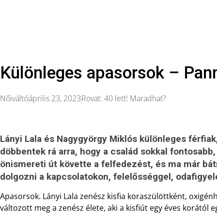
Különleges apasorsok – Pann
Nőiváltó
április 23, 2023
Rovat:
40 lett! Maradhat?
Lányi Lala és Nagygyörgy Miklós különleges férfiak
döbbentek rá arra, hogy a család sokkal fontosabb
önismereti út követte a felfedezést, és ma már bát
dolgozni a kapcsolatokon, felelősséggel, odafigyel
Apasorsok. Lányi Lala zenész kisfia koraszülöttként, oxigénhiá
változott meg a zenész élete, aki a kisfiút egy éves korától 