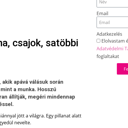
Email
Adatkezelés
a, csajok, satöbbi
Elolvastam 
Adatvédelmi T
foglaltakat
Fe
, akik apává válásuk során
, mint a munka. Hosszú
ran állítják, megéri mindennap
éssel.
nnyal jött a világra. Egy pillanat alatt
egyedül nevelte.