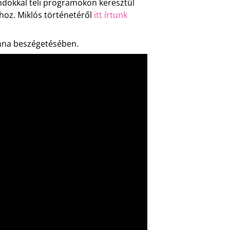
andokkal teli programokon keresztül
oz. Miklós történetéről
itt írtunk
nna beszégetésében.