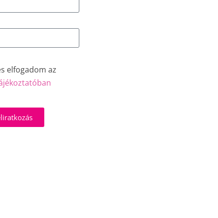
és elfogadom az
ájékoztatóban
liratkozás