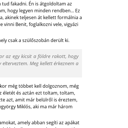
ud fakadni. Én is átgoldoltam az
ntam, hogy legyen minden rendben… Ez
, akinek teljesen át kellett formálnia a
 vinni Benit, foglalkozni vele, vigyázi
ly csak a szülőszobán derült ki.
r az egy kicsit a földre rakott, hogy
 elterveztem. Meg kellett érkeznem a
 akkor még többet kell dolgoznom, még
életét és aztán ezt toltam, toltam,
te azt, amit már belülről is éreztem,
agygyörgy Miklós, aki ma már három
mokat, amely abban segíti az apákat