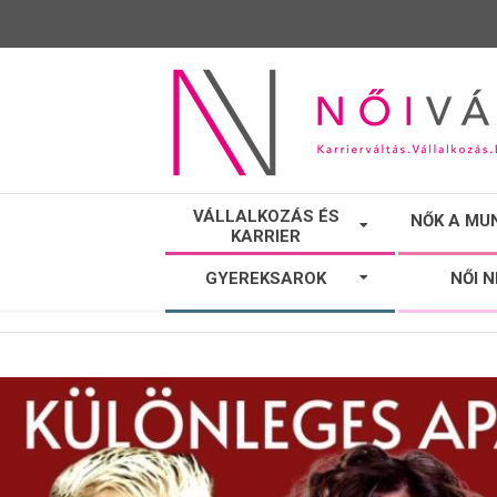
NŐI
VÁLLALKOZÁS ÉS
NŐK A MU
KARRIER
VÁLTÓ
GYEREKSAROK
NŐI 