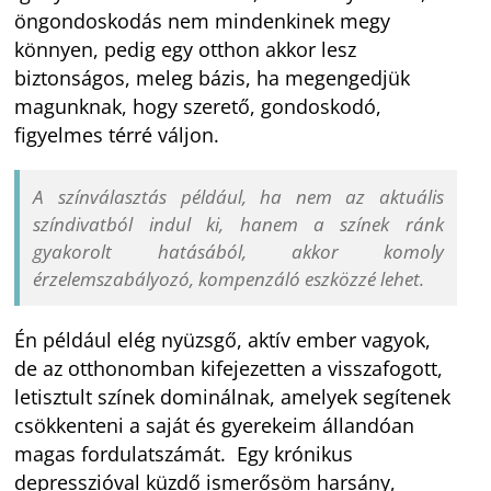
öngondoskodás nem mindenkinek megy
könnyen, pedig egy otthon akkor lesz
biztonságos, meleg bázis, ha megengedjük
magunknak, hogy szerető, gondoskodó,
figyelmes térré váljon.
A színválasztás például, ha nem az aktuális
színdivatból indul ki, hanem a színek ránk
gyakorolt hatásából, akkor komoly
érzelemszabályozó, kompenzáló eszközzé lehet.
Én például elég nyüzsgő, aktív ember vagyok,
de az otthonomban kifejezetten a visszafogott,
letisztult színek dominálnak, amelyek segítenek
csökkenteni a saját és gyerekeim állandóan
magas fordulatszámát. Egy krónikus
depresszióval küzdő ismerősöm harsány,