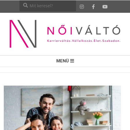
NŐI
MENÜ
VÁLTÓ