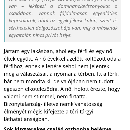
van – leképezi a dominanciaviszonyokat a
családban. Vannak fájdalmasan egyenlőtlen
kapcsolatok, ahol az egyik félnek külön, szent és
sérthetetlen dolgozószobája van, míg a másiknak
egyáltalán nincs privát helye.
Jártam egy lakásban, ahol egy férfi és egy nő
éltek együtt. A nő évekkel azelőtt költözött oda a
férfihoz, ennek ellenére sehol nem jelentek
meg a választásai, a nyomai a térben. Itt a férfi,
bár nem mondta ki, de valójában nem tudott
egészen elköteleződni. A nő, holott érezte, hogy
valami nem stimmel, nem firtatta.
Bizonytalanság- illetve nemkívánatosság
élményét mégis kifejezte a téri-tárgyi
láthatatlanságban.
Sok kisgyerekes család otthonba belépve