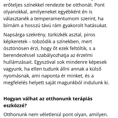
erőteljes színekkel rendezte be otthonát. Pont
olyanokkal, amilyeneket egyébként én is
választanék a temperamentumom szerint, ha
bírnám a hosszú távú rám gyakorolt hatásukat.
Napsárga szekrény, türkizkék asztal, piros
képkeretek – tobzódik a színekben, mert
ösztönösen érzi, hogy őt ezek feltöltik, s a
berendezéssel szabályozhatja az érzelmi
hullámzásait. Egyszóval sok mindenre képesek
vagyunk, ha ellen tudunk állni annak a külső
nyomásnak, ami naponta ér minket, és a
megfelelés helyett saját magunkból indulunk ki.
Hogyan válhat az otthonunk terápiás
eszközzé?
Otthonunk nem véletlenül pont olyan, amilyen.