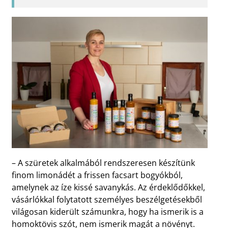
– A szüretek alkalmából rendszeresen készítünk
finom limonádét a frissen facsart bogyókból,
amelynek az íze kissé savanykás. Az érdeklődőkkel,
vásárlókkal folytatott személyes beszélgetésekből
világosan kiderült számunkra, hogy ha ismerik is a
homoktövis szót, nem ismerik magát a növényt.