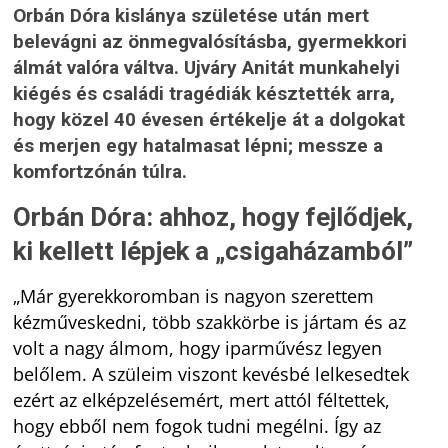
Orbán Dóra kislánya születése után mert
belevágni az önmegvalósításba, gyermekkori
álmát valóra váltva. Ujváry Anitát munkahelyi
kiégés és családi tragédiák késztették arra,
hogy közel 40 évesen értékelje át a dolgokat
és merjen egy hatalmasat lépni; messze a
komfortzónán túlra.
Orbán Dóra: ahhoz, hogy fejlődjek,
ki kellett lépjek a „csigaházamból”
„Már gyerekkoromban is nagyon szerettem
kézműveskedni, több szakkörbe is jártam és az
volt a nagy álmom, hogy iparművész legyen
belőlem. A szüleim viszont kevésbé lelkesedtek
ezért az elképzelésemért, mert attól féltettek,
hogy ebből nem fogok tudni megélni. Így az