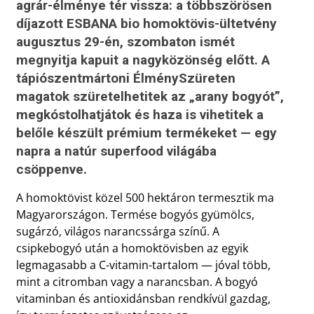
agrár-élménye tér vissza: a többszörösen
díjazott ESBANA bio homoktövis-ültetvény
augusztus 29-én, szombaton ismét
megnyitja kapuit a nagyközönség előtt. A
tápiószentmártoni ÉlménySzüreten
magatok szüretelhetitek az „arany bogyót”,
megkóstolhatjátok és haza is vihetitek a
belőle készült prémium termékeket — egy
napra a natúr superfood világába
csöppenve.
A homoktövist közel 500 hektáron termesztik ma
Magyarországon. Termése bogyós gyümölcs,
sugárzó, világos narancssárga színű. A
csipkebogyó után a homoktövisben az egyik
legmagasabb a C-vitamin-tartalom — jóval több,
mint a citromban vagy a narancsban. A bogyó
vitaminban és antioxidánsban rendkívül gazdag,