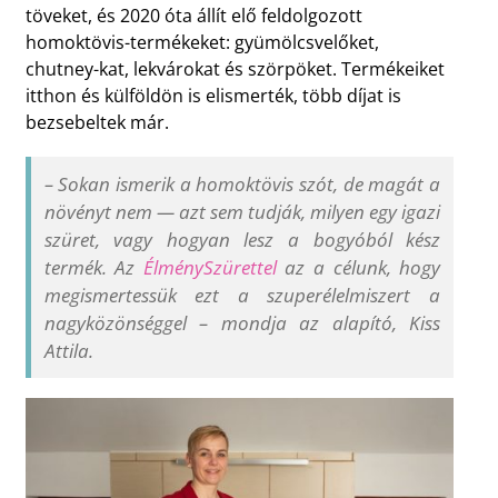
töveket, és 2020 óta állít elő feldolgozott
homoktövis-termékeket: gyümölcsvelőket,
chutney-kat, lekvárokat és szörpöket. Termékeiket
itthon és külföldön is elismerték, több díjat is
bezsebeltek már.
–
Sokan ismerik a homoktövis szót, de magát a
növényt nem — azt sem tudják, milyen egy igazi
szüret, vagy hogyan lesz a bogyóból kész
termék. Az
ÉlménySzürettel
az a célunk, hogy
megismertessük ezt a szuperélelmiszert a
nagyközönséggel
–
mondja az alapító, Kiss
Attila.