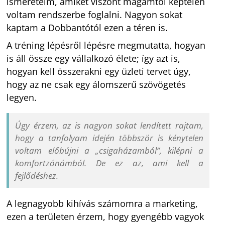
ismereteim, amiket viszont magamtól képtelen
voltam rendszerbe foglalni. Nagyon sokat
kaptam a Dobbantótól ezen a téren is.
A tréning lépésről lépésre megmutatta, hogyan
is áll össze egy vállalkozó élete; így azt is,
hogyan kell összerakni egy üzleti tervet úgy,
hogy az ne csak egy álomszerű szövögetés
legyen.
Úgy érzem, az is nagyon sokat lendített rajtam,
hogy a tanfolyam idején többször is kénytelen
voltam előbújni a „csigaházamból”, kilépni a
komfortzónámból. De ez az, ami kell a
fejlődéshez.
A legnagyobb kihívás számomra a marketing,
ezen a területen érzem, hogy gyengébb vagyok