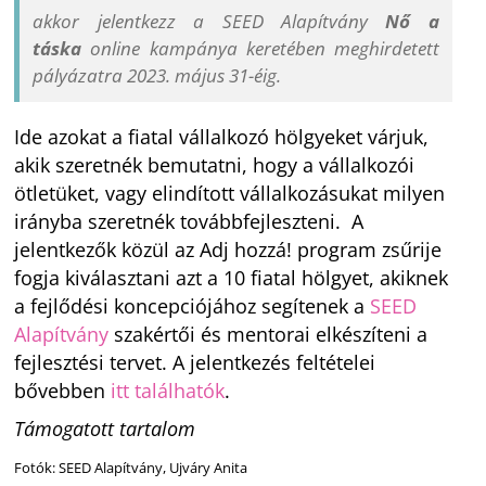
akkor jelentkezz a SEED Alapítvány
Nő a
táska
online kampánya keretében meghirdetett
pályázatra 2023. május 31-éig.
Ide azokat a fiatal vállalkozó hölgyeket várjuk,
akik szeretnék bemutatni, hogy a vállalkozói
ötletüket, vagy elindított vállalkozásukat milyen
irányba szeretnék továbbfejleszteni. A
jelentkezők közül az Adj hozzá! program zsűrije
fogja kiválasztani azt a 10 fiatal hölgyet, akiknek
a fejlődési koncepciójához segítenek a
SEED
Alapítvány
szakértői és mentorai elkészíteni a
fejlesztési tervet. A jelentkezés feltételei
bővebben
itt találhatók
.
Támogatott tartalom
Fotók: SEED Alapítvány, Ujváry Anita