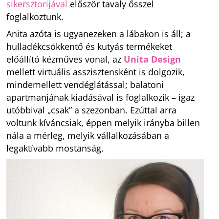
sikersztorijával
először tavaly ősszel
foglalkoztunk.
Anita azóta is ugyanezeken a lábakon is áll; a
hulladékcsökkentő és kutyás termékeket
előállító kézműves vonal, az
Unita Design
mellett virtuális asszisztensként is dolgozik,
mindemellett vendéglátással; balatoni
apartmanjának kiadásával is foglalkozik – igaz
utóbbival „csak” a szezonban. Ezúttal arra
voltunk kíváncsiak, éppen melyik irányba billen
nála a mérleg, melyik vállalkozásában a
legaktívabb mostanság.