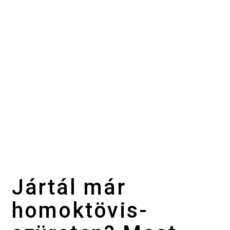
Jártál már
homoktövis-