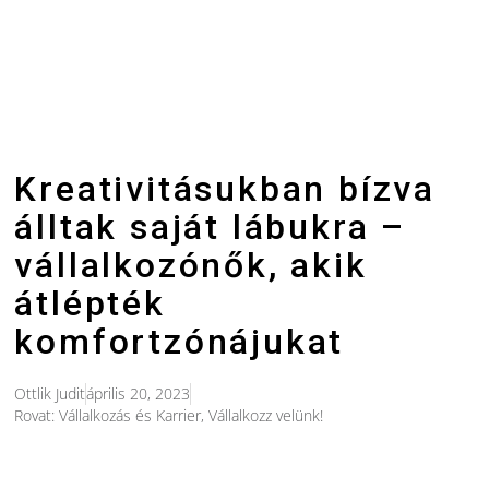
Kreativitásukban bízva
álltak saját lábukra –
vállalkozónők, akik
átlépték
komfortzónájukat
Ottlik Judit
április 20, 2023
Rovat:
Vállalkozás és Karrier
,
Vállalkozz velünk!