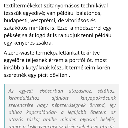
textiltermékeket szitanyomásos technikával
tesszük egyedivé; van például balatonos,
budapesti, veszprémi, de vitorlásos és
szitakötős mintánk is. Ezzel a módszerrel egy
pékség saját logóját is rá tudjuk tenni például
egy kenyeres zsákra.
A zero-waste termékpalettánkat tekintve
egyelőre teljesnek érzem a portfóliót, most
inkább a kutyáknak készült termékeim körén
szeretnék egy picit bővíteni.
Az egyedi, elsősorban utazáshoz, sétához,
kiránduláshoz ajánlott kutyapokrócunk
szerencsére nagy népszerűségnek örvend, így
ahhoz kapcsolódóan a legújabb ötletem az
utazós táska; amibe minden olyasmi belefér,
amire a kiskedvencnek szüksége lehet egy utazás,