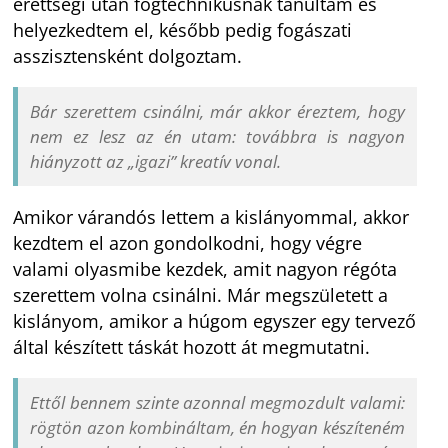
érettségi után fogtechnikusnak tanultam és
helyezkedtem el, később pedig fogászati
asszisztensként dolgoztam.
Bár szerettem csinálni, már akkor éreztem, hogy
nem ez lesz az én utam: továbbra is nagyon
hiányzott az „igazi” kreatív vonal.
Amikor várandós lettem a kislányommal, akkor
kezdtem el azon gondolkodni, hogy végre
valami olyasmibe kezdek, amit nagyon régóta
szerettem volna csinálni. Már megszületett a
kislányom, amikor a húgom egyszer egy tervező
által készített táskát hozott át megmutatni.
Ettől bennem szinte azonnal megmozdult valami:
rögtön azon kombináltam, én hogyan készíteném