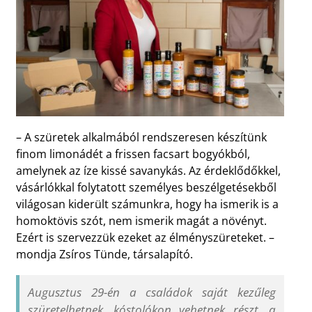
– A szüretek alkalmából rendszeresen készítünk
finom limonádét a frissen facsart bogyókból,
amelynek az íze kissé savanykás. Az érdeklődőkkel,
vásárlókkal folytatott személyes beszélgetésekből
világosan kiderült számunkra, hogy ha ismerik is a
homoktövis szót, nem ismerik magát a növényt.
Ezért is szervezzük ezeket az élményszüreteket. –
mondja Zsíros Tünde, társalapító.
Augusztus 29-én a családok saját kezűleg
szüretelhetnek, kóstolókon vehetnek részt, a