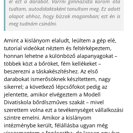
el ezt a darabot. Varrni gimnazista korom óta
tudtam, autodidaktaként tanultam meg. Ez adott
alapot ahhoz, hogy bízzak magamban; ezt én is
meg tudnám csinálni.
Amint a kislányom elaludt, leültem a gép elé,
tutorial videókat néztem és feltérképeztem,
honnan lehetne a különböző alapanyagokat –
többek közt a bőröket, fém kellékeket –
beszerezni a táskakészítéshez. Az első
darabokat ismerősöknek készítettem, nagy
sikerrel; a következő lépcsőfokot pedig az
jelentette, amikor elvégeztem a Modell
Divatiskola bőrdíszműves szakát – mivel
szerettem volna ezt a tevékenységet vállalkozási
szintre emelni. Amikor a kislányom
intézménybe került, félállásba ugyan még
visszamentem a fogászatba, de lassan egy éve