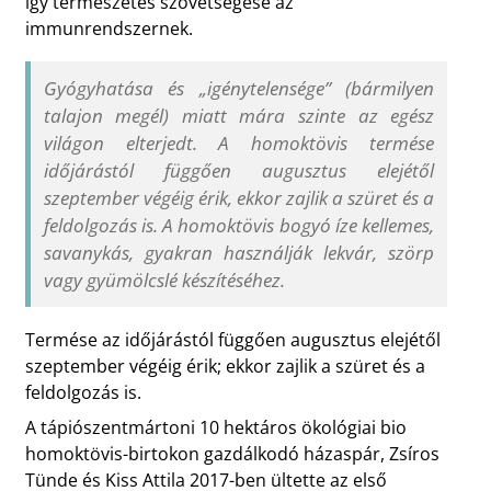
így természetes szövetségese az
immunrendszernek.
Gyógyhatása és „igénytelensége” (bármilyen
talajon megél) miatt mára szinte az egész
világon elterjedt. A homoktövis termése
időjárástól függően augusztus elejétől
szeptember végéig érik, ekkor zajlik a szüret és a
feldolgozás is. A homoktövis bogyó íze kellemes,
savanykás, gyakran használják lekvár, szörp
vagy gyümölcslé készítéséhez.
Termése az időjárástól függően augusztus elejétől
szeptember végéig érik; ekkor zajlik a szüret és a
feldolgozás is.
A tápiószentmártoni 10 hektáros ökológiai bio
homoktövis-birtokon gazdálkodó házaspár, Zsíros
Tünde és Kiss Attila 2017-ben ültette az első