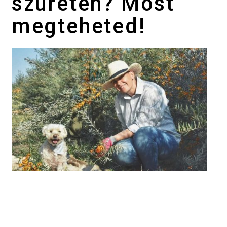
szüreten? Most
megteheted!