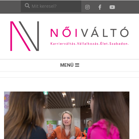
NŐI
MENÜ
VÁLTÓ